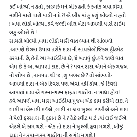
કઈ બોલ્યો ન હતો , કારણકે મને બીક હતી કે ક્યાંક બધા ભેગા
મળીને મારો વારો પાડી ન દે ?! એ બીક માં હું કશું બોલ્યો ન હતો
! બધા લોકો બોલ્યા, હવે જલ્દી બોલ બેટા આપણી પાસે ટાઇમ
બહુ ઓછો છે !
સાયકો બોલ્યો ,બધા લોકો મારી વાત ધ્યાન થી સાંભળો
,આપણે છેલ્લા ઉપાય તરીકે દાદા ની સાયકોલોજિકલ ટ્રીટમેંટ
કરવાની છે, તેનો આ આઇડીયા છે, જે બતાવું છું. હવે જાણે વાત
એમ છે કે આ આપણાં દાદા છે ને ? પવન દાદા, એમને એક ગજબ
નો શોખ છે , નાનપણ થી જ , શું ખબર છે ? તો સાંભળો-
આપણાં દાદા ને એક દિવસ પણ એવો નહીં હોય , જે દિવસે
આપણાં દાદા એ ગરમા-ગરમ ફાફડા ગાંઠીયા ન ખાધા હોય !
હવે આપણે બધા મારા આઇડીયા મુજબ એક કામ કરીએ દાદા ને
ગાડી માં બેસાડી દઈએ , ગાડી ના કાચ ખુલ્લા રાખીએ અને દાદા
ને પેલી ફરસાણ ની દુકાન છે ને ? કે.કે.સ્વીટ માર્ટ ત્યાં લઈ જઈએ
એટલે બે કામ થશે - એક તો દાદા ને ખુલ્લી હવા મળશે , બીજું
દાદા ને ગરમા-ગરમ ગાઠીયા ની સુગંધ મળશે !