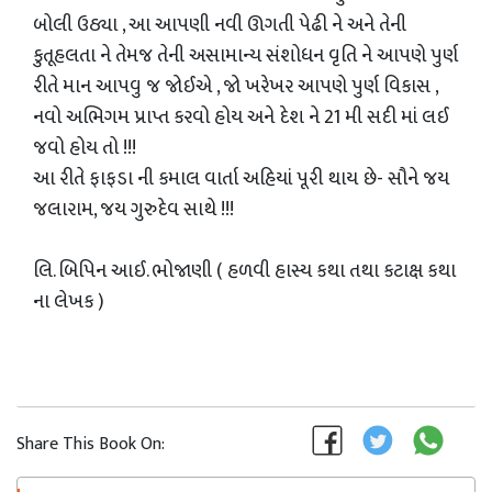
બોલી ઉઠ્યા , આ આપણી નવી ઊગતી પેઢી ને અને તેની
કુતૂહલતા ને તેમજ તેની અસામાન્ય સંશોધન વૃતિ ને આપણે પુર્ણ
રીતે માન આપવુ જ જોઈએ , જો ખરેખર આપણે પુર્ણ વિકાસ ,
નવો અભિગમ પ્રાપ્ત કરવો હોય અને દેશ ને 21 મી સદી માં લઈ
જવો હોય તો !!!
આ રીતે ફાફડા ની કમાલ વાર્તા અહિયાં પૂરી થાય છે- સૌને જય
જલારામ, જય ગુરુદેવ સાથે !!!
લિ. બિપિન આઈ. ભોજાણી ( હળવી હાસ્ય કથા તથા કટાક્ષ કથા
ના લેખક )
Share This Book On: