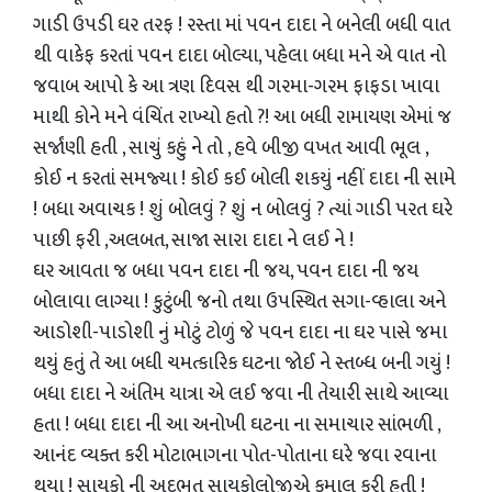
ગાડી ઉપડી ઘર તરફ ! રસ્તા માં પવન દાદા ને બનેલી બધી વાત
થી વાકેફ કરતાં પવન દાદા બોલ્યા, પહેલા બધા મને એ વાત નો
જવાબ આપો કે આ ત્રણ દિવસ થી ગરમા-ગરમ ફાફડા ખાવા
માથી કોને મને વંચિંત રાખ્યો હતો ?! આ બધી રામાયણ એમાં જ
સર્જાંણી હતી , સાચું કહું ને તો , હવે બીજી વખત આવી ભૂલ ,
કોઈ ન કરતાં સમજ્યા ! કોઈ કઈ બોલી શકયું નહીં દાદા ની સામે
! બધા અવાચક ! શું બોલવું ? શું ન બોલવું ? ત્યાં ગાડી પરત ઘરે
પાછી ફરી ,અલબત, સાજા સારા દાદા ને લઈ ને !
ઘર આવતા જ બધા પવન દાદા ની જય, પવન દાદા ની જય
બોલાવા લાગ્યા ! કુટુંબી જનો તથા ઉપસ્થિત સગા-વ્હાલા અને
આડોશી-પાડોશી નું મોટું ટોળું જે પવન દાદા ના ઘર પાસે જમા
થયું હતું તે આ બધી ચમત્કારિક ઘટના જોઈ ને સ્તબ્ધ બની ગયું !
બધા દાદા ને અંતિમ યાત્રા એ લઈ જવા ની તેયારી સાથે આવ્યા
હતા ! બધા દાદા ની આ અનોખી ઘટના ના સમાચાર સાંભળી ,
આનંદ વ્યક્ત કરી મોટાભાગના પોત-પોતાના ઘરે જવા રવાના
થયા ! સાયકો ની અદભુત સાયકોલોજીએ કમાલ કરી હતી !