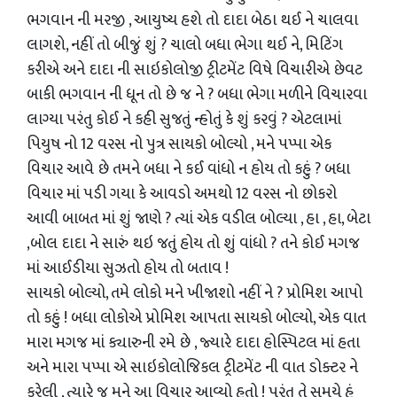
ભગવાન ની મરજી , આયુષ્ય હશે તો દાદા બેઠા થઈ ને ચાલવા
લાગશે, નહીં તો બીજું શું ? ચાલો બધા ભેગા થઈ ને, મિટિંગ
કરીએ અને દાદા ની સાઇકોલોજી ટ્રીટમેંટ વિષે વિચારીએ છેવટ
બાકી ભગવાન ની ધૂન તો છે જ ને ? બધા ભેગા મળીને વિચારવા
લાગ્યા પરંતુ કોઈ ને કહી સુજતું ન્હોતું કે શું કરવું ? એટલામાં
પિયુષ નો 12 વરસ નો પુત્ર સાયકો બોલ્યો , મને પપ્પા એક
વિચાર આવે છે તમને બધા ને કઈ વાંધો ન હોય તો કહું ? બધા
વિચાર માં પડી ગયા કે આવડો અમથો 12 વરસ નો છોકરો
આવી બાબત માં શું જાણે ? ત્યાં એક વડીલ બોલ્યા , હા , હા, બેટા
,બોલ દાદા ને સારું થઇ જતું હોય તો શું વાંધો ? તને કોઈ મગજ
માં આઈડીયા સુઝતો હોય તો બતાવ !
સાયકો બોલ્યો, તમે લોકો મને ખીજાશો નહીં ને ? પ્રોમિશ આપો
તો કહું ! બધા લોકોએ પ્રોમિશ આપતા સાયકો બોલ્યો, એક વાત
મારા મગજ માં ક્યારુની રમે છે , જ્યારે દાદા હોસ્પિટલ માં હતા
અને મારા પપ્પા એ સાઇકોલોજિકલ ટ્રીટમેંટ ની વાત ડોક્ટર ને
કરેલી , ત્યારે જ મને આ વિચાર આવ્યો હતો ! પરંતુ તે સમયે હું