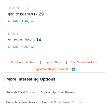
LOVE STORIES
সুপ্ত প্রেমের আগুন - 29
LAMISA ANJUM
THRILLER
মন_তোকে_দিলাম - 14
LAMISA ANJUM
Best Gujarati Stories
|
Gujarati Novels
|
Short Stories Books
|
Bipinbhai Bhojani Books PDF
More Interesting Options
Gujarati Short Stories
Gujarati Spiritual Stories
Gujarati Fiction Stories
Gujarati Motivational Stories