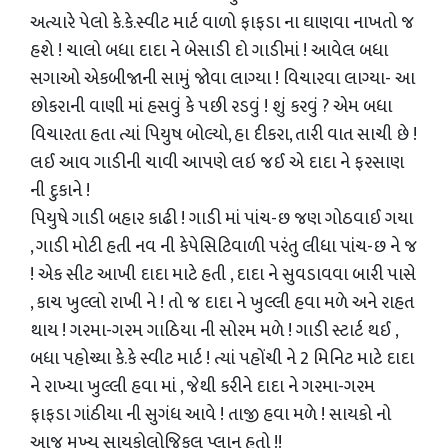
અત્યારે પેલો કે.કે.સ્વીટ માર્ટ વાળો ફાફડા ના ઘાણવા નાખતો જ
હશે ! ચાલો બધા દાદા ને બેસાડી દો ગાડીમાં ! આવેલ બધા
સગાઓ એકબીજાની સામું જોવા લાગ્યા ! વિચારવા લાગ્યા- આ
છોકરાની વાણી માં હસવું કે પછી રડવું ! શું કરવું ? એમ બધા
વિચારતા હતા ત્યાં પિયુષ બોલ્યો, હા દીકરા, તારી વાત સાચી છે !
લઈ આવ ગાડીની ચાવી આપણે લઇ જઈ એ દાદા ને ફરસાણ
ની દુકાને !
પિયુષે ગાડી બહાર કાઢી ! ગાડી માં પાંચ-છ જણ ગોઠવાઈ ગયા
, ગાડી મોટી હતી નવ ની કેપેસિટિવાળી પરંતુ લીધા પાંચ-છ ને જ
! એક સીટ આખી દાદા માટે હતી , દાદા ને સુવડાવવા બારી પાસે
, કાચ ખુલ્લો રાખી ને ! તો જ દાદા ને ખુલ્લી હવા મળે અને રાહત
થાય ! ગરમા-ગરમ ગાઠિયા ની સોરમ મળે ! ગાડી સ્ટાર્ટ થઈ ,
બધા પહોચ્યા કે.કે સ્વીટ માર્ટ ! ત્યાં પહોંચી ને 2 મિનિટ માટે દાદા
ને રાખ્યા ખુલ્લી હવા માં , જેથી કરીને દાદા ને ગરમા-ગરમ
ફાફડા ગાંઠીયા ની સુગંધ આવે ! તાજી હવા મળે ! સાયકો નો
આજ મુખ્ય સાયકોલોજિકલ પ્લાન હતો !!