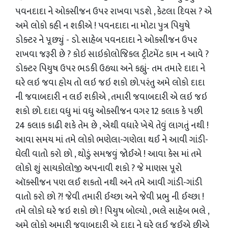
પવનદાદા ને ઓકસીજન ઉપર રાખવા પડશે , કેટલા દિવસ ? એ
અમે લોકો કહી ન શકીએ ! પવનદાદા ના મોટા પુત્ર પિયુષે
ડોક્ટર ને પૂછ્યું - ડો. સાહેબ પવનદાદા ને ઓકસીજન ઉપર
રાખવા જરૂરી છે ? કોઇ સાઇકોલોજિકલ ટ્રીટમેંટ કામ ન આવે ?
ડોક્ટર પિયુષ ઉપર ભડકી ઉઠ્યા અને કહ્યું- તમ તમારે દાદા ને
ઘરે લઇ જવા હોય તો લઇ જઇ શકો છો.પરંતુ અમે લોકો દાદા
ની જવાબદારી ન લઈ શકીએ , તમારી જવાબદારી એ લઇ જઇ
શકો છો. દાદા વધુ માં વધુ ઓકસીજન વગર 12 કલાક કે પછી
24 કલાક કાઢી શકે તેમ છે , એથી વધારે ખેચે તેવું લાગતું નથી !
આવા સમય માં તમે લોકો ભણેલા-ગણેલા થઈ ને આવી ગાંડી-
ઘેલી વાતો કરો છો , થોડું સમજવું જોઈએ ! આવા કેસ માં તમે
લોકો શું સાયકોલોજી અપનાવી શકો ? જે માણસ પૂરો
ઑક્સીજન પણ લઈ શકતો નથી અને તમે આવી ગાંડી-ગાંડી
વાતો કરો છો ?! જેવી તમારી ઈચ્છા અને જેવી પ્રભુ ની ઈચ્છા !
તમે લોકો ઘરે જઇ શકો છો ! પિયુષ બોલ્યો , ભલે સાહેબ ભલે ,
અમે લોકો અમારી જવાબદારી એ દાદા ને ઘરે લઈ જઈએ છીએ