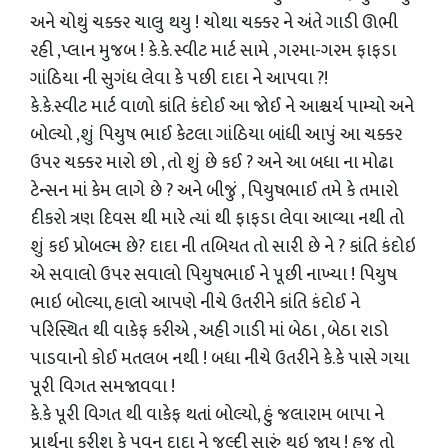
અને ચોથું ચક્કર ચાલુ થયુ ! ચોથા ચક્કર ને અંતે ગાડી ઊભી
રહી ,પ્લાન મુજબ ! કે.કે. સ્વીટ માર્ટ સામે , ગરમા-ગરમ ફાફડા
ગાંઠિયા ની સુગંધ લેવા કે પછી દાદા ને આપવા ?!
કે.કે.સ્વીટ માર્ટ વાળો કાંતિ કંદોઈ આ જોઈ ને આશ્ચર્ય પામ્યો અને
બોલ્યો ,શું પિયુષ ભાઈ કેટલા ગાંઠિયા બાંધી આપું આ ચક્કર
ઉપર ચક્કર મારો છો , તો શું છે કઈ ? અને આ બધા ના મોઢા
ટેન્સન માં કેમ લાગે છે ? અને બીજું , પિયુષભાઈ તમે કે તમારો
દીકરો ત્રણ દિવસ થી મારે ત્યાં થી ફાફડા લેવા આવ્યા નથી તો
શું કઈ પ્રોબલ્મ છે? દાદા ની તબિયત તો સારી છે ને ? કાંતિ કંદોઇ
એ સવાલો ઉપર સવાલો પિયુષભાઈ ને પૂછી નાખ્યા ! પિયુષ
ભાઇ બોલ્યા, હાલો આપણે નીચે ઉતરીને કાંતિ કંદોઈ ને
પરિસ્થિત થી વાકેફ કરીએ , અહી ગાડી માં બેઠા , બેઠા રાડો
પાડવાનો કોઈ મતલબ નથી ! બધા નીચે ઉતરીને કે.કે પાસે ગયા
પૂરી વિગત સમજાવવા !
કે.કે પૂરી વિગત થી વાકેફ થતાં બોલ્યો, હું જલારામ બાપા ને
પ્રાર્થના કરીશ કે પવન દાદા ને જલ્દી સારું થઇ જાય ! હજુ તો