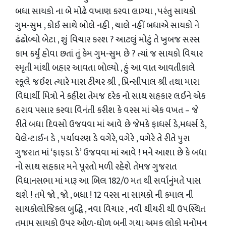
બધા સાયકો ના બે મોઢે વખાણ કરવા લાગ્યા , પરંતુ સાયકો
ગુમ-સુમ , કોઈ સાથે બોલે નહી , ચાલે નહીં બધાએ સાયકો ને
ઢંઢોળ્યો બેટા , શું વિચાર કરશ ? આટલું મોટું તે ખુબજ સરસ
કામ કર્યું હોવા છતાં તું કેમ ગુમ-સુમ છે ? ત્યાં જ સાયકો વિચાર
સ્મૃતી માંથી બહાર આવતા બોલ્યો , હું આ વાત આવતીકાલે
સ્કૂલે જઈશ ત્યારે મારા ટીચર શ્રી , પ્રિન્સીપાલ શ્રી તથા મારા
વિધાર્થી મિત્રો ને કહીશ તેમજ દરેક નો સાથ સહકાર લઈને એક
ઠરાવ પસાર કરવા વિનંતી કરીશ કે વરસ માં એક વખત – જે
રીતે બધા દિવસો ઉજવવા માં આવે છે જેમકે ફાધર્સ ડે,મધર્સ ડે,
વેલેન્ટાઈન ડે , પર્યાવરણ ડે વગેરે, વગેરે , વગેરે તે રીતે પુરા
ગુજરાત માં ‘ફાફડા ડે’ ઉજવવા માં આવે ! મને આશા છે કે બધા
નો સાથ સહકાર મને પૂરતો મળી રહેશે તેમજ ગુજરાત
વિધાનસભા માં મારૂ આ બિલ 182/0 મત થી સર્વાનુંમતે પાસ
થશે ! તમે જો , જો , બધા ! 12 વરસ ના સાયકો ની કમાલ ની
સાયકોલોજિકલ બુદ્ધિ , નવા વિચાર , નવી થીયરી થી ઉપસ્થિત
તમામ સાયકો ઉપર ઓળ-ઘોળ બની ગયા અમુક લોકો મનોમન