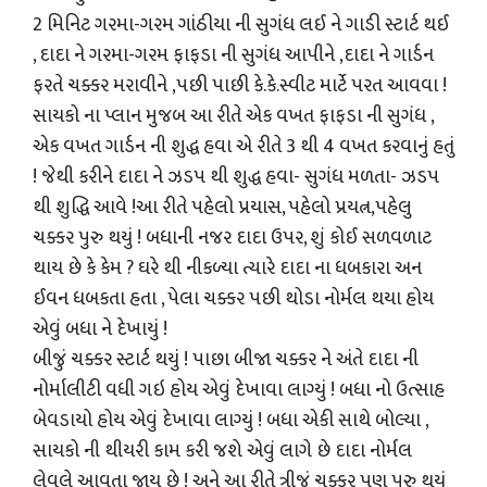
2 મિનિટ ગરમા-ગરમ ગાંઠીયા ની સુગંધ લઈ ને ગાડી સ્ટાર્ટ થઈ
, દાદા ને ગરમા-ગરમ ફાફડા ની સુગંધ આપીને ,દાદા ને ગાર્ડન
ફરતે ચક્કર મરાવીને ,પછી પાછી કે.કે.સ્વીટ માર્ટે પરત આવવા !
સાયકો ના પ્લાન મુજબ આ રીતે એક વખત ફાફડા ની સુગંધ ,
એક વખત ગાર્ડન ની શુદ્ધ હવા એ રીતે 3 થી 4 વખત કરવાનું હતું
! જેથી કરીને દાદા ને ઝડપ થી શુદ્ધ હવા- સુગંધ મળતા- ઝડપ
થી શુદ્ધિ આવે !આ રીતે પહેલો પ્રયાસ, પહેલો પ્રયત્ન,પહેલુ
ચક્કર પુરુ થયું ! બધાની નજર દાદા ઉપર, શું કોઈ સળવળાટ
થાય છે કે કેમ ? ઘરે થી નીકળ્યા ત્યારે દાદા ના ધબકારા અન
ઈવન ધબકતા હતા , પેલા ચક્કર પછી થોડા નોર્મલ થયા હોય
એવું બધા ને દેખાયું !
બીજું ચક્કર સ્ટાર્ટ થયું ! પાછા બીજા ચક્કર ને અંતે દાદા ની
નોર્માલીટી વધી ગઇ હોય એવું દેખાવા લાગ્યું ! બધા નો ઉત્સાહ
બેવડાયો હોય એવું દેખાવા લાગ્યું ! બધા એકી સાથે બોલ્યા ,
સાયકો ની થીયરી કામ કરી જશે એવું લાગે છે દાદા નોર્મલ
લેવલે આવતા જાય છે ! અને આ રીતે ત્રીજું ચક્કર પણ પુરુ થયું