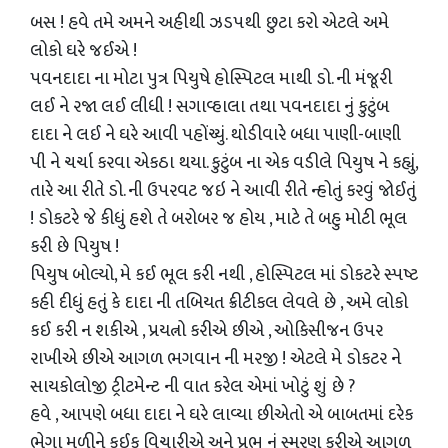
બસ ! હવે તમે અમને અહીથી ઝડપથી છુટા કરો એટલે અમે
લોકો ઘરે જઈએ !
પવનદાદા ના મોટા પુત્ર પિયુષે હોસ્પિટલ માથી ડો. ની મંજૂરી
લઈ ને રજા લઈ લીધી ! સગાવ્હાલા તથા પવનદાદા નું કુટુંબ
દાદા ને લઈ ને ઘરે આવી પહોંચ્યું. થોડીવારે બધા પાણી-બાણી
પી ને ચર્ચા કરવા એકઠા થયા. કુટુંબ ના એક વડીલે પિયુષ ને કહ્યું,
તારે આ રીતે ડો. ની ઉપરવટ જઇ ને આવી રીતે ન્હોતું કરવું જોઈતું
! ડોકટરે જે કીધું હશે તે બરોબર જ હોય , માટે તે બહુ મોટી ભૂલ
કરી છે પિયુષ !
પિયુષ બોલ્યો, મે કઈ ભૂલ કરી નથી , હોસ્પિટલ માં ડોકટરે સ્પષ્ટ
કહી દીધું હતું કે દાદા ની તબિયત ક્રીટીકલ લેવલે છે , અમે લોકો
કઈ કરી ન શકીએ , પ્રયત્નો કરીએ છીએ , ઓકિસીજન ઉપર
રાખીએ છીએ આગળ ભગવાન ની મરજી ! એટલે મે ડોકટર ને
સાયકોલોજી ટ્રીટમેન્ટ ની વાત કરેલ એમાં ખોટું શું છે ?
હવે , આપણે બધા દાદા ને ઘરે લાવ્યા છીએતો એ બાબતમાં દરેક
ભેગા મળીને કઈક વિચારીએ અને પ્રભુ નું સ્મરણ કરીએ આગળ