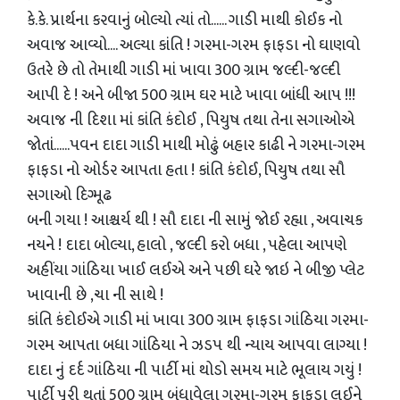
કે.કે. પ્રાર્થના કરવાનું બોલ્યો ત્યાં તો...... ગાડી માથી કોઈક નો
અવાજ આવ્યો.... અલ્યા કાંતિ ! ગરમા-ગરમ ફાફડા નો ઘાણવો
ઉતરે છે તો તેમાથી ગાડી માં ખાવા 300 ગ્રામ જલ્દી-જલ્દી
આપી દે ! અને બીજા 500 ગ્રામ ઘર માટે ખાવા બાંધી આપ !!!
અવાજ ની દિશા માં કાંતિ કંદોઈ , પિયુષ તથા તેના સગાઓએ
જોતાં......પવન દાદા ગાડી માથી મોઢું બહાર કાઢી ને ગરમા-ગરમ
ફાફડા નો ઓર્ડર આપતા હતા ! કાંતિ કંદોઈ, પિયુષ તથા સૌ
સગાઓ દિગ્મૂઢ
બની ગયા ! આશ્ચર્ય થી ! સૌ દાદા ની સામું જોઈ રહ્યા , અવાચક
નયને ! દાદા બોલ્યા, હાલો , જલ્દી કરો બધા , પહેલા આપણે
અહીંયા ગાંઠિયા ખાઈ લઈએ અને પછી ઘરે જાઇ ને બીજી પ્લેટ
ખાવાની છે ,ચા ની સાથે !
કાંતિ કંદોઈએ ગાડી માં ખાવા 300 ગ્રામ ફાફડા ગાંઠિયા ગરમા-
ગરમ આપતા બધા ગાંઠિયા ને ઝડપ થી ન્યાય આપવા લાગ્યા !
દાદા નું દર્દ ગાંઠિયા ની પાર્ટી માં થોડો સમય માટે ભૂલાય ગયું !
પાર્ટી પૂરી થતાં 500 ગ્રામ બંધાવેલા ગરમા-ગરમ ફાફડા લઈને