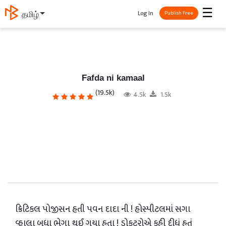
☰
Log In
తెలుగు
Publish Free
Fafda ni kamaal
(19.5k)
4.5k
1.5k
ક્રિટિકલ પોજીસન હતી પવન દાદા ની ! હોસ્પીટલમાં સગા
વ્હાલા બધા ભેગા થઈ ગયા હતા ! ડોકટરોએ કહી દીધું હતું