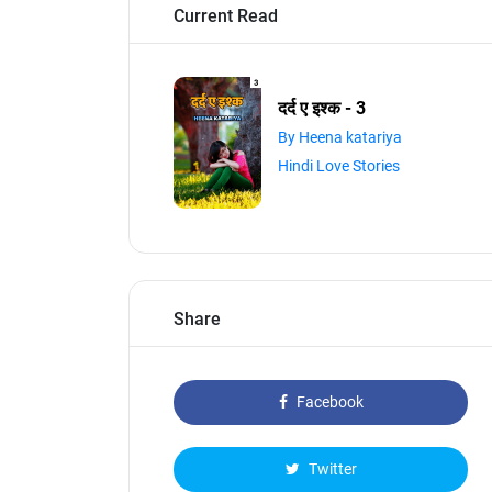
Current Read
दर्द ए इश्क - 3
By Heena katariya
Hindi Love Stories
Share
Facebook
Twitter