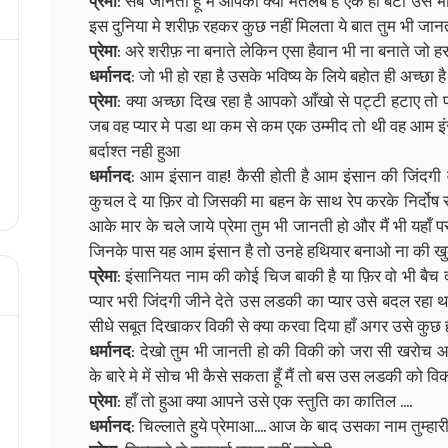
प्रेमा
: सब जानती हूँ मैं आपका क्या मतलब है एक ही बैटा उसे 
इस दुनिया मे शरीफ़ रहकर कुछ नहीं मिलता ये बात तुम भी जानत
प्रेमा
: अरे शरीफ़ ना बनाते लेकिन एसा हैवान भी ना बनाते जो
धर्मानद
: जो भी हो रहा है उसके भविष्य के लिये बहोत ही अच्छा है
प्रेमा
: क्या अच्छा दिख रहा है आपको आँखो से पट्टी हटाए तो
जब वह प्यार मे पडा था कम से कम एक उम्मीद तो थी वह आम इं
बर्दाश्त नही हुआ
धर्मानद
: आम इंसान वाह! कैसी होती है आम इंसान की जिंदगी
कुचल दे या फ़िर वो जिसकी मा बहन के साथ रेप करके निर्दोष 
आके मार के चले जाये प्रेमा तुम भी जानती हो और मैं भी यहाँ
जिनके पास यह आम इंसान है तो उनहे हथियार बनाओ ना की खु
प्रेमा
: इंसानियत नाम की कोई चिज बाकी है या फ़िर वो भी बैच
प्यार भरी जिंदगी जीने देते उस लडकी का प्यार उसे बदल रहा
सीधे सबूत दिखाकर विकी से क्या करवा दिया हाँ अगर उसे कुछ 
धर्मानद
: देखो तुम भी जानती हो की विकी को जरा सी खरोच आती 
के बारे मे में सोच भी कैसे सकता हूँ मैं तो बस उस लडकी को व
प्रेमा
: हाँ तो हुआ क्या आपने उसे एक स्तुति का कातिल ....
धर्मानद
: चिल्लाते हुये प्रेमाआ.... आज के बाद उसका नाम तुम्ह