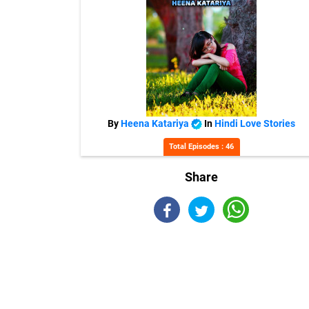
By
Heena Katariya
In
Hindi Love Stories
Total Episodes : 46
Share