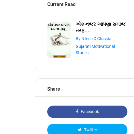
Current Read
એક નજર આપણા સમાજ
તરફ....
By Nilesh D Chavda
Gujarati Motivational
Stories
Share
Facebook
Twitter