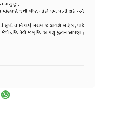
માંગુ છું ,
 મોકલજો જેથી બીજા લોકો પણ વાચી શકે અને
ત્યાં સુધી તમને બધું ખરાબ જ લાગશે સાહેબ , માટે
 'જેવી દ્રષ્ટિ તેવી જ સૃષ્ટિ ' આપણું જીવન આપણા j
.