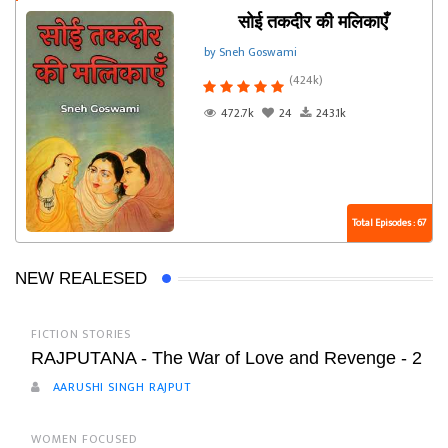
सोई तकदीर की मलिकाएँ
by Sneh Goswami
(424k)
472.7k
24
243.1k
Total Episodes : 67
NEW REALESED
FICTION STORIES
RAJPUTANA - The War of Love and Revenge - 2
AARUSHI SINGH RAJPUT
WOMEN FOCUSED