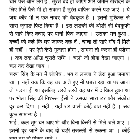
चार पैसे आने लगे हैं , तुरंत बंद हो जाएंगे और जमीन खरीदने के
लिए मिले पैसे भी हो सकता है तुरंत वापिस करने पङ जाएं । ये
जय कौर भी न एक नम्बर की बेवकूफ है । इतनी मुश्किल से
सारा जुगाङ फिट किया है । इस लङकी की थोङी सी बेवकूफी
से सारे किए कराए पर पानी फिर जाएगा । उसका मन हुआ ,
बच्चों को कहे कि घर जाकर कह दें , चाचा तो सारे गाँव में मिले
ही नहीं । पर ऐसे कैसे गुजारा होगा , सामना तो करना ही पङेगा
। कब तक आँख चुराते रहेंगे । चलो जो होगा देखा जाएगा ।
चल कर देखा जाय ।
चरण सिंह के मन में संकोच , भय व लज्जा ने डेरा हुआ जमाया
था । यहाँ तक कि वह घर आते हुए भी घबरा रहा था पर आना
तो पङना ही था इसलिए डरते डरते वह घर में दाखिल हुआ था
पर भोला सिंह की निश्छल हँसी ने उसका सारा डर और संकोच
दूर कर दिया । नहीं , यहाँ डर वाली कोई बात नहीं है । सब
कुछ सामान्य है ।
भाई , कल तुम घर आए भी और बिना किसी से मिले चले आए ।
इतनी दूर जाने के बाद दो घङी तसल्ली से रुकना था । कोई
चाय दूध तो पीकर आते ।