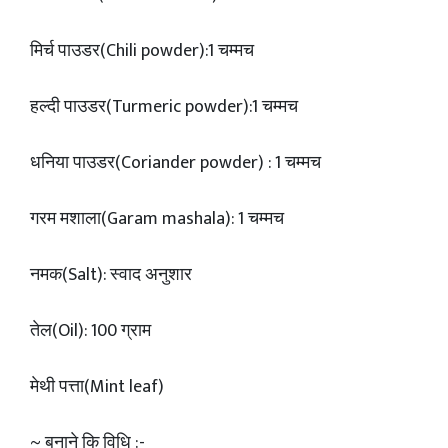
मिर्च पाउडर(Chili powder):1 चम्मच
हल्दी पाउडर(Turmeric powder):1 चम्मच
धनिया पाउडर(Coriander powder) : 1 चम्मच
गरम मशाला(Garam mashala): 1 चम्मच
नमक(Salt): स्वाद अनुशार
तेल(Oil): 100 ग्राम
मेथी पत्ता(Mint leaf)
~ बनाने कि विधि :-