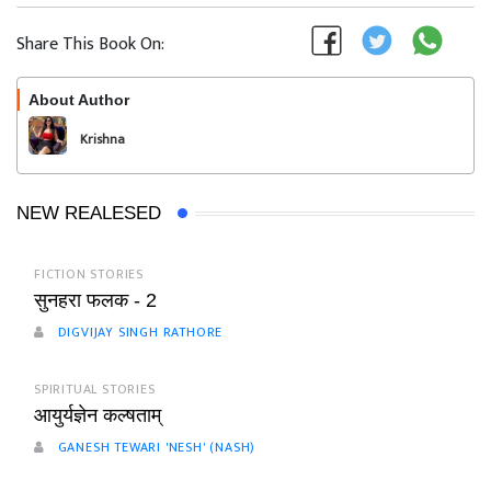
Share This Book On:
About Author
Follow
Krishna
NEW REALESED
FICTION STORIES
सुनहरा फलक - 2
DIGVIJAY SINGH RATHORE
SPIRITUAL STORIES
आयुर्यज्ञेन कल्षताम्
GANESH TEWARI 'NESH' (NASH)