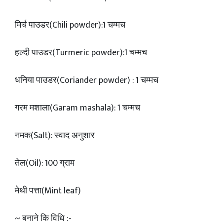
मिर्च पाउडर(Chili powder):1 चम्मच
हल्दी पाउडर(Turmeric powder):1 चम्मच
धनिया पाउडर(Coriander powder) : 1 चम्मच
गरम मशाला(Garam mashala): 1 चम्मच
नमक(Salt): स्वाद अनुशार
तेल(Oil): 100 ग्राम
मेथी पत्ता(Mint leaf)
~ बनाने कि विधि :-