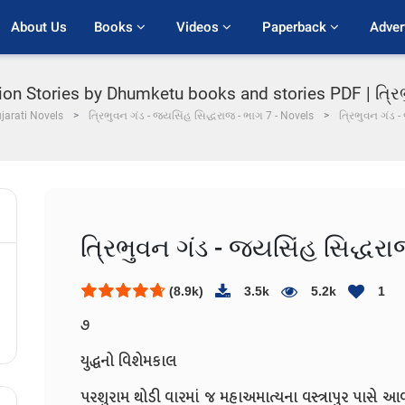
About Us
Books 
Videos 
Paperback 
Adver
ction Stories by Dhumketu books and stories PDF | ત્રિ
jarati Novels
ત્રિભુવન ગંડ - જયસિંહ સિદ્ધરાજ - ભાગ 7 - Novels
ત્રિભુવન ગંડ 
ત્રિભુવન ગંડ - જયસિંહ સિદ્ધરા
(8.9k)
3.5k
5.2k
1
૭
યુદ્ધનો વિશેમકાલ
પરશુરામ થોડી વારમાં જ મહાઅમાત્યના વસ્ત્રાપુર પાસે આવી