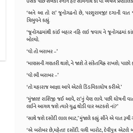
ઉસકે પીછે સબકા સ્નાન હો! સોમનાથ કી વો અચળ પ્રણાલિકા 
‘અને આ તો રા’ જૂનોગઢનો છે, પરશુરામજી! દગાની વાત જ
ત્રિભુવને કહ્યું.
‘જૂનોગઢમાંથી કાંઈ બહાર નહિ લઇ જવાય ને જૂનોગઢમાં કા
બોલ્યો.
‘વો તો બરાબર –’
‘માણસની ગણતરી થાશે, ને જાશે તે સંકેતચિહ્ન રાખશે; પાછો 
‘વો ભી બરાબર –’
‘તો મહારાજ આજ્ઞા આપે એટલે ડિંડમિકાઘોષ કરીએ.’
‘મુંજાલ! રાશિજી જઈ આવે, રા’નું વેણ લાવે. પછી ઘોષની વાત
લઈને આગળ જશે ત્યારે યુદ્ધ થોડી વાર અટકશે નાં?’
‘સાથે જશે દસોંદી લાલ ભાટ,’ મુંજાલે કહ્યું. સીને એ વાત રૂચ
‘એ બરોબર છે,મહેતા! દસોંદી. વળી બારોટ, દેવીપુત્ર એટલે બ