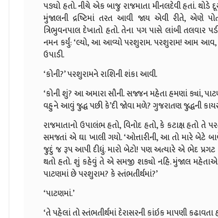
પડ્યો હતો. નીચે એક બાજુ રાજમાતા મીનલદેવી હતાં. થોડે 
મુંજાલની દ્રષ્ટિમાં તરત આવી જાય એવી રીતે, એણે પ
ત્રિભુવનપાલ દેખાતો હતો. તેના પગ પાસે લાંબી તલવાર પડ
નમન કર્યું: ‘લ્યો, આ આવ્યો પરશુરામ. પરશુરામ! આમ આવ
ઉપાડી.
‘કોની?’ પરશુરામને રાશિની શંકા આવી.
‘કોની શું? આ અમારા સૌની. સજ્જન મહેતા હમણાં ક્યાં, પાટણમ
વહુને આવું જુદ્ધ પછી કે’દી જોવા મળે? ગુજરાતણ જુદ્ધની કાયર
રાજમાતાનો ઉપાલંભ હતો, વિનોદ હતો, કે કટાક્ષ હતો તે પ
સમજતાં એ ઘા ખાલી ગયો. ‘ઓત્તારીની, આ તો મારે બેટે બાવે, 
જુદું જ રૂપ આપી દીધું. મારો બેટો! પણ અત્યારે એ ભેદ પ્રગ
થતો હતો. શું કહેવું તે એ સમજી શક્યો નહિ. મુંજાલ મહેતાએ
પાટણમાં છે પરશુરામ? કે સ્તંભતીર્થમાં?’
‘પાટણમાં.’
‘તે પહેલાં તો સ્તંભતીર્થમાં દેરાસરની કાંઇક માપણી કઢાવતા 