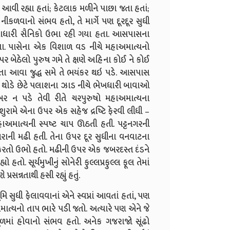
આવી રહ્યા હતાં; કેટલાક મળીને પાછા જતા હતાં;
ીકળવાનો સંભવ હતો, તે માર્ગે પણ દૂરદૂર સુધી
ાલાધારી સૈનિકો ઉભા રહી ગયા હતા. આસપાસના
તા. પાસેના એક વિશાળ વડ નીચે મહાઅમાત્યનો
ન ઉપર બેઠેલો પુરુષ ગમે તે ક્ષણે અહિના કોઈ ને કોઈ
 આવા જુદ્ધ સમે તે ભયંકર થઇ પડે. આસપાસ
; થોડે છેટે પલાશના ઝાડ નીચે ભેખધારી બાવાઓ
બર ન પડે તેવી રીતે ચરપુરુષો મહાઅમાત્યના
ુરામે એના ઉપર એક સહેજ દ્રષ્ટિ ફેરવી લીધી –
હાઅમાત્યની સ્પષ્ટ ચાપ ઊઠતી હતી. પટ્ટનગરની
ની મઢી હતી. તેના ઉપર દૂર સુધીના વનવાટના
કી કરતો ઉભો હતો. મઢીની ઉપર એક જબરદસ્ત દંડને
તો. સૂર્યમુખીનું સોનેરી ફુલ્લપ્રફુલ્લ ફૂલ તેમાં
પ્રસન્નતાથી હસી રહ્યું હતું.
સુધી ફેલાવવાનાં એને સ્વપ્નાં આવતાં હતાં, પણ
ત્યનો તાપ ભારે પડી જતો. અત્યારે પણ એને જે
ૂળમાં હોવાનો સંભવ હતો. અનેક ગજરાજો સૂંઢો