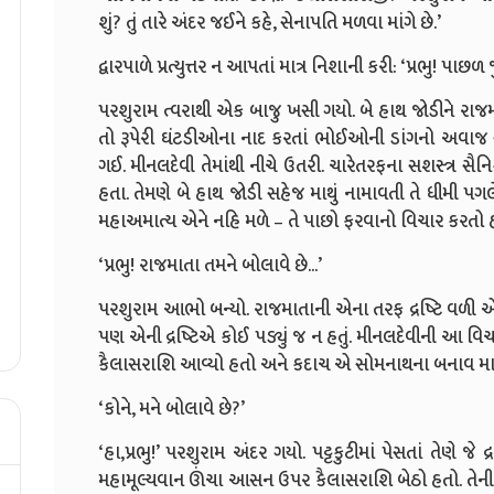
શું? તું તારે અંદર જઈને કહે, સેનાપતિ મળવા માંગે છે.’
દ્વારપાળે પ્રત્યુત્તર ન આપતાં માત્ર નિશાની કરી: ‘પ્રભુ! પ
પરશુરામ ત્વરાથી એક બાજુ ખસી ગયો. બે હાથ જોડીને રાજમ
તો રૂપેરી ઘંટડીઓના નાદ કરતાં ભોઈઓની ડાંગનો અવા
ગઈ. મીનલદેવી તેમાંથી નીચે ઉતરી. ચારેતરફના સશસ્ત્ર સૈન
હતા. તેમણે બે હાથ જોડી સહેજ માથું નામાવતી તે ધીમી પગલ
મહાઅમાત્ય એને નહિ મળે – તે પાછો ફરવાનો વિચાર કરતો
‘પ્રભુ! રાજમાતા તમને બોલાવે છે...’
પરશુરામ આભો બન્યો. રાજમાતાની એના તરફ દ્રષ્ટિ વળી એ 
પણ એની દ્રષ્ટિએ કોઈ પડ્યું જ ન હતું. મીનલદેવીની આ વિચ
કૈલાસરાશિ આવ્યો હતો અને કદાચ એ સોમનાથના બનાવ માટ
‘કોને, મને બોલાવે છે?’
‘હા,પ્રભુ!’ પરશુરામ અંદર ગયો. પટ્ટકુટીમાં પેસતાં તેણે જે
મહામૂલ્યવાન ઊંચા આસન ઉપર કૈલાસરાશિ બેઠો હતો. તેની 