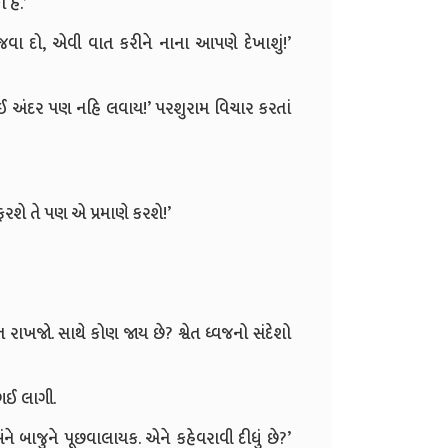
હૈ.’
વા દો, એવી વાત કરીને નાના આપણે દેખાશું!’
ંઈ અંદર પણ નહિ લવાય!’ પરશુરામ વિચાર કરતાં
ફરશે તે પણ એ પ્રમાણે કરશે!’
 રાખજો. સાથે કોણ જાય છે? શ્વેત ધ્વજનો સંદેશો
ી ગઈ લાગી.
ંને બાજુને પૂછવાલાયક. એને કહેવરાવી દીધું છે?’