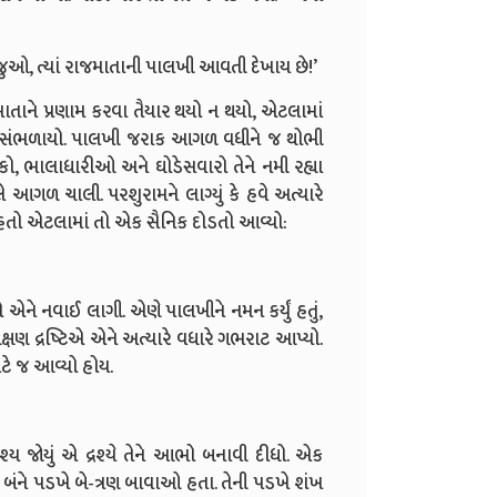
ાછળ જુઓ, ત્યાં રાજમાતાની પાલખી આવતી દેખાય છે!’
ાતાને પ્રણામ કરવા તૈયાર થયો ન થયો, એટલામાં
જ સંભળાયો. પાલખી જરાક આગળ વધીને જ થોભી
િકો, ભાલાધારીઓ અને ઘોડેસવારો તેને નમી રહ્યા
ે આગળ ચાલી. પરશુરામને લાગ્યું કે હવે અત્યારે
 હતો એટલામાં તો એક સૈનિક દોડતો આવ્યો:
એને નવાઈ લાગી. એણે પાલખીને નમન કર્યું હતું,
ક્ષણ દ્રષ્ટિએ એને અત્યારે વધારે ગભરાટ આપ્યો.
ે જ આવ્યો હોય.
 દ્રશ્ય જોયું એ દ્રશ્યે તેને આભો બનાવી દીધો. એક
બંને પડખે બે-ત્રણ બાવાઓ હતા. તેની પડખે શંખ