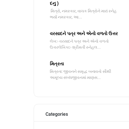
દનુ )
મિત્રો, નમસ્કાર, વાચક મિત્રોને મારાં સ્નેહ
ભર્યા નમસ્કાર, આ...
વરસાદને પત્ર અને એનો વળતો ઉત્તર
લેખ:- વરસાદને પત્ર અને એનો વળતો
ઉત્તરલેખિકા:- શ્રીમતી સ્નેહલ...
મિત્રતા
મિત્રતા: જીવનને સમૃદ્ધ બનાવતો સૌથી
અમૂલ્ય સંબંધજીવનમાં માણસ...
Categories