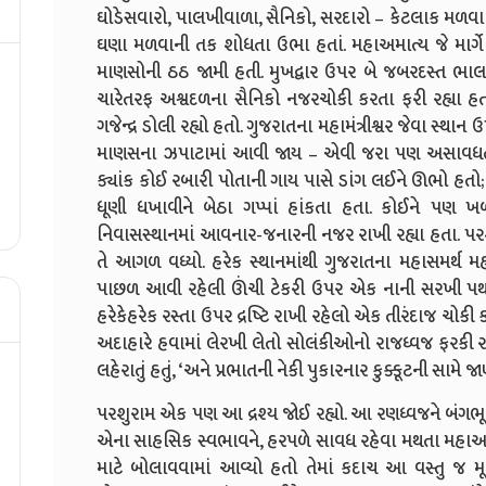
ઘોડેસવારો, પાલખીવાળા, સૈનિકો, સરદારો – કેટલાક મળવા 
ઘણા મળવાની તક શોધતા ઉભા હતાં. મહાઅમાત્ય જે માર્ગે ન
માણસોની ઠઠ જામી હતી. મુખદ્વાર ઉપર બે જબરદસ્ત ભ
ચારેતરફ અશ્વદળના સૈનિકો નજરચોકી કરતા ફરી રહ્યા હ
ગજેન્દ્ર ડોલી રહ્યો હતો. ગુજરાતના મહામંત્રીશ્વર જેવા સ્થા
માણસના ઝપાટામાં આવી જાય – એવી જરા પણ અસાવધતા
ક્યાંક કોઈ રબારી પોતાની ગાય પાસે ડાંગ લઈને ઊભો હતો
ધૂણી ધખાવીને બેઠા ગપ્પાં હાંકતા હતા. કોઈને પણ ખ
નિવાસસ્થાનમાં આવનાર-જનારની નજર રાખી રહ્યા હતા. પરશ
તે આગળ વધ્યો. હરેક સ્થાનમાંથી ગુજરાતના મહાસમર્થ મ
પાછળ આવી રહેલી ઊંચી ટેકરી ઉપર એક નાની સરખી પથરા
હરેકેહરેક રસ્તા ઉપર દ્રષ્ટિ રાખી રહેલો એક તીરંદાજ ચો
અદાહારે હવામાં લેરખી લેતો સોલંકીઓનો રાજધ્વજ ફરકી રહ્યો હ
લહેરાતું હતું, ‘અને પ્રભાતની નેકી પુકારનાર કુક્કૂટની સામે જાણે 
પરશુરામ એક પણ આ દ્રશ્ય જોઈ રહ્યો. આ રણધ્વજને બંગભૂમિ 
એના સાહસિક સ્વભાવને, હરપળે સાવધ રહેવા મથતા મહાઅમા
માટે બોલાવવામાં આવ્યો હતો તેમાં કદાચ આ વસ્તુ જ મ