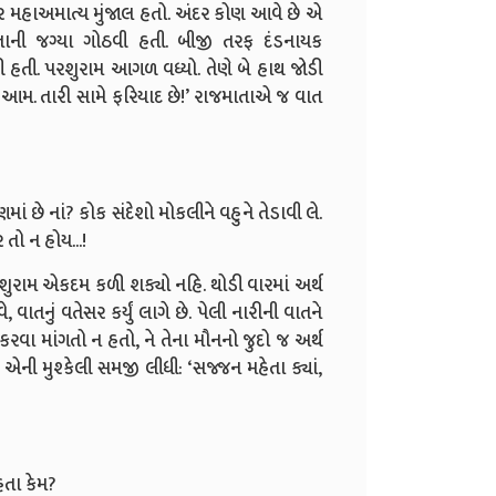
દૂર મહાઅમાત્ય મુંજાલ હતો. અંદર કોણ આવે છે એ
ોતાની જગ્યા ગોઠવી હતી. બીજી તરફ દંડનાયક
ી હતી. પરશુરામ આગળ વધ્યો. તેણે બે હાથ જોડી
, આમ. તારી સામે ફરિયાદ છે!’ રાજમાતાએ જ વાત
ાં છે નાં? કોક સંદેશો મોકલીને વહુને તેડાવી લે.
 તો ન હોય...!
રશુરામ એકદમ કળી શક્યો નહિ. થોડી વારમાં અર્થ
વાતનું વતેસર કર્યું લાગે છે. પેલી નારીની વાતને
ટ કરવા માંગતો ન હતો, ને તેના મૌનનો જુદો જ અર્થ
 એની મુશ્કેલી સમજી લીધી: ‘સજ્જન મહેતા ક્યાં,
હતા કેમ?