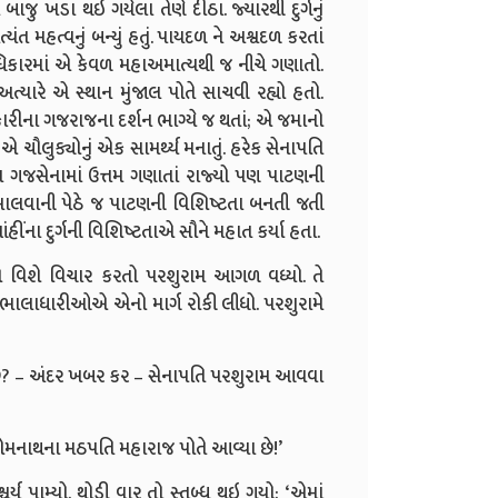
ાજુ ખડા થઇ ગયેલા તેણે દીઠા. જ્યારથી દુર્ગનું
્યંત મહત્વનું બન્યું હતું. પાયદળ ને અશ્વદળ કરતાં
કારમાં એ કેવળ મહાઅમાત્યથી જ નીચે ગણાતો.
્યારે એ સ્થાન મુંજાલ પોતે સાચવી રહ્યો હતો.
રીના ગજરાજના દર્શન ભાગ્યે જ થતાં; એ જમાનો
ચૌલુક્યોનું એક સામર્થ્ય મનાતું. હરેક સેનાપતિ
ા ગજસેનામાં ઉત્તમ ગણાતાં રાજ્યો પણ પાટણની
 એ માલવાની પેઠે જ પાટણની વિશિષ્ટતા બનતી જતી
ીંના દુર્ગની વિશિષ્ટતાએ સૌને મહાત કર્યા હતા.
 એ વિશે વિચાર કરતો પરશુરામ આગળ વધ્યો. તે
સ્ત ભાલાધારીઓએ એનો માર્ગ રોકી લીધો. પરશુરામે
ગે છે? – અંદર ખબર કર – સેનાપતિ પરશુરામ આવવા
ોમનાથના મઠપતિ મહારાજ પોતે આવ્યા છે!’
 પામ્યો. થોડી વાર તો સ્તબ્ધ થઇ ગયો: ‘એમાં