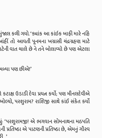
ા. મુંજાલ કળી ગયો. ‘ક્યાંક આ કાંઇક બાફી મારે નહિ
. આંહીં તો આવતી પૂનમના ખગ્રાસી ચંદ્રગ્રહણ માટે
ટેની વાત ચાલે છે ને તને બોલાવ્યો છે પણ એટલા
 મળ્યા પણ છીએ!’
 કટાક્ષ ઉડાડી દેવા પ્રયત્ન કર્યો; પણ મીનલદેવીએ
ોલ્યો, પરશુરામ? રાશિજી સાથે કાંઈ સંકેત કર્યો
્યું: ‘પરશુરામજી! એ ભગવાન સોમનાથના મઠપતિ
ની પ્રતિષ્ઠા એ પાટણની પ્રતિષ્ઠા છે, એમનું ગૌરવ
...’