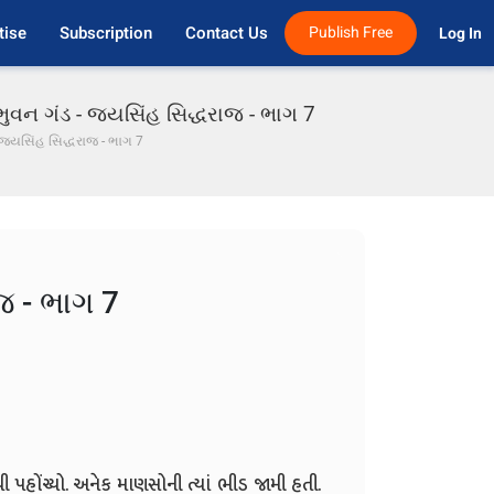
tise
Subscription
Contact Us
Publish Free
Log In 
ભુવન ગંડ - જયસિંહ સિદ્ધરાજ - ભાગ 7
- જયસિંહ સિદ્ધરાજ - ભાગ 7
જ - ભાગ 7
 પહોંચ્યો. અનેક માણસોની ત્યાં ભીડ જામી હતી.