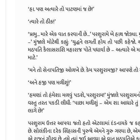
‘હા. પણ અત્યારે તો પાટણમાં જ છે!’
‘ત્યારે તો ઠીક!’
‘પ્રભુ... મારે એક વાત કરવાની છે...’ પરશુરામે બે હાથ જોડ્ય
–’ મુંજાલે મોટેથી કહ્યું: ‘યુદ્ધને લગતી હોય તો પછી કહેજો
મઠપતિ કૈલાસરાશિ મહારાજ પોતે પધાર્યા છે – અત્યારે એ મા
માટે.’
‘મને તો સેનાપતિજી ઓળખે છે. કેમ પરશુરામજી? આપણે તો
‘અને હજી પણ મળીશું!’
‘હમણાં તો હંમેશા મળવું પડશે, પરશુરામ!’ મુંજાલે પરશુરામનો
વસ્તુ તરત પકડી લીધી: ‘પાછા મળીશું – એમ શા આધારે તું બ
લાગે છે!’
પરશુરામ ઉત્તર આપવા જતો હતો એટલામાં દંડનાયકે જ કહ
છે. સોલંકીના દરેક સિંહાસની પુરુષે એમને ગુરુ ગણ્યા છે, એમ
એ રાજનું ગૌરવ છે. તમે ત્યાં જઈ આવ્યા એ વાત મઠપતિએ કરી