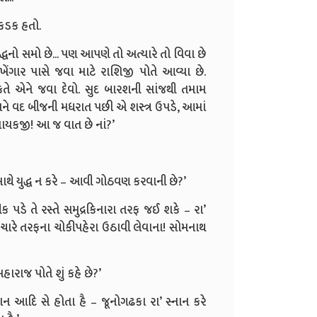
 કડક હતો.
ુદ્ધનો સમો છે... પણ આપણે તો અત્યારે તો વિવા છે
’ખેંગાર પાસે જવા માટે રાશિજી પોતે આવ્યા છે.
રકતે એને જવા દેવો. સુદ બારશની સાંજથી તમામ
અને વદ બીજની મધરાત પછી એ શસ્ત્ર ઉપડે, આમાં
ંડનાયકજી! આ જ વાત છે નાં?’
થે યુદ્ધ ન કરે – આવી ગોઠવણ કરવાની છે?’
ઠીક પડે તે રસ્તે સમુદ્રકિનારા તરફ જઈ શકે – રા’
ચારે તરફના ચોકીપહેરા ઉઠાવી લેવાના! સોમનાથ
ારાજ પોતે શું કહે છે?’
્નાન આદિ સે હોતા હૈ – જૂનોગઢકા રા’ સ્નાન કરે