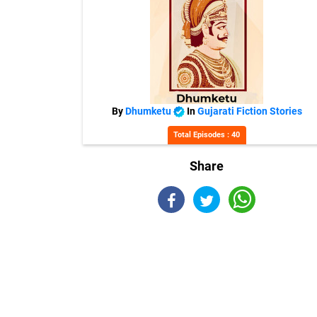
By
Dhumketu
In
Gujarati Fiction Stories
Total Episodes : 40
Share