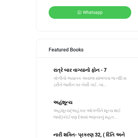
Whatsapp
Featured Books
રાત્રે બાર વાગ્યાનો ફોન - 7
ગોળીનો ભયાનક અવાજ સાંભળતા જ નંદિતા
ડરીને જમીન પર બેસી ગઈ. બા...
અહંશૂન્ય
અહંશૂન્ય(અહંકાર ઓગળીને શૂન્ય થઈ
જવો)કોઈપણ દેશમાં ભણતરનું મહત...
નારી શક્તિ- પ્રકરણ 32, ( દિતિ અને