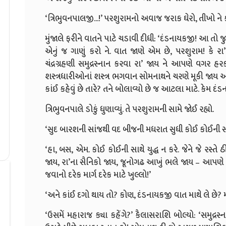
‘ત્રિભુવનપાલજી...!’ પરશુરામનો અવાજ જરાક ઘેરો, તીખો ને
મુંજાલે ફરીને વાતને પાટે ચડાવી દીધી: ‘દંડનાયકજી! આ તો જ
એનું જ ગાણું કરો ને. વાત જાણે એમ છે, પરશુરામ! કે રા
ચંદ્રગ્રહણી સમુદ્રસ્નાન કરવા રા’ જાય ને આપણે વગર હ
શસ્ત્રધારીઓનાં શસ્ત્ર ભગવાન સોમનાથને ચરણે મૂકી જાય 
કાંઈ કહેવું છે તારે? તને બોલાવ્યો છે જ આટલા માટે. કેમ દ
ત્રિભુવનપાલે ડોકું ધુણાવ્યું. તે પરશુરામની સામે જોઈ રહ્યો.
‘સુદ બારશની સાંજથી વદ બીજની મધરાત સુધી કોઈ કોઈની સા
‘હા, બસ, એમ. કોઈ કોઈની સાથે યુદ્ધ ન કરે. જેને જે રસ્તે 
જાય, રા’ના સૈનિકો જાય, જૂનોગઢ આખું ભલે જાય – આપણે 
જવાનો દરેક માર્ગ દરેક માટે ખુલ્લો!’
‘અને કાંઈ દગો થાય તો? કોણ, દંડનાયકજી વાત માથે લે છે? મહ
‘ઉસમેં મહારાજ ક્યા કહેંગે?’ કૈલાસરાશિ બોલ્યો: ‘સમુદ્રસ