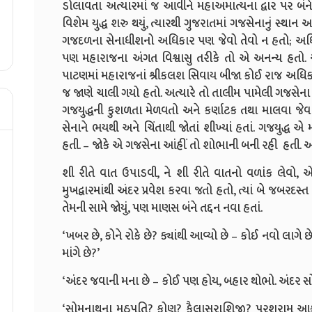
ડોલાવતા અત્યારમાં જ આવીને મહાઅમાત્યના દ્વાર પર બંને બ
વિશેમ યુદ્ધ શરુ થયું, ત્યારથી ગુજરાતમાં ગજસેનાનું સ્થાન અત
ગજદળના સેનાધીશનો અધિકાર પણ જેવો તેવો ન હતો; અધિ
પણ મહારાજના અંગત વિશ્વાસુ તરીકે તો એ અનન્ય હતો. અત
પાટણમાં મહારાજનાં શ્રીકલશ સિવાય બીજા કોઈ રાજ અધિકા
જ જાણે ચાલી ગયો હતો. અત્યારે તો તાલીમ પામેલી ગજસેના એ 
ગજયુદ્ધની કુશળતા મેળવતો અને કર્ણાટક તથા માલવા જેવ
સેનાને ભયથી અને ચિંતાથી જોતાં શીખ્યાં હતાં. ગજયુદ્ધ
હતી. – જોકે એ ગજસેના આંહીં તો શોભાની બની રહી હતી. આંહ
શી રીતે વાત ઉપાડવી, ને શી રીતે વાતનો વળાંક લેવો,
મુખદ્વારમાંથી અંદર પ્રવેશ કરવા જતો હતો, ત્યાં બે જબરદ
તેમની સામે જોયું, પણ માણસ બંને તદ્દન નવા હતાં.
‘ખબર છે, કોને રોકે છે? ક્યાંથી આવ્યો છે – કોઈ નવો લા
માંગે છે?’
‘અંદર જવાની મના છે – કોઈ પણ હોય, બહાર થોભો. અંદર સ
‘સોમનાથના મઠપતિ? કોણ? કૈલાસરાશિજી? પરશુરામ આશ્ચર્ય