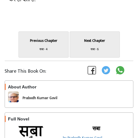
Previous Chapter
Next Chapter
सबा - 4
सबा - 6
Share This Book On:
About Author
Follow
Prabodh Kumar Govil
Full Novel
सबा
by Prabodh Kumar Govil