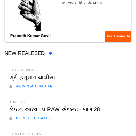
295.1k
2
147.9k
Total Episodes : 34
NEW REALESED
BOOK REVIEWS
શ્રી હનુમાન ચાલીસા
ASHVIN M CHAUHAN
THRILLER
કેપ્ટન આરવ - ધ RAW એજન્ટ - ભાગ 28
DR. NILESH THAKOR
COMEDY STORIES