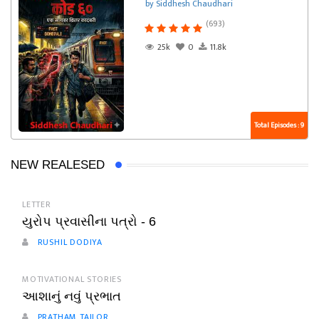
by Siddhesh Chaudhari
(693)
25k
0
11.8k
Total Episodes : 9
NEW REALESED
LETTER
યુરોપ પ્રવાસીના પત્રો - 6
RUSHIL DODIYA
MOTIVATIONAL STORIES
આશાનું નવું પ્રભાત
PRATHAM TAILOR