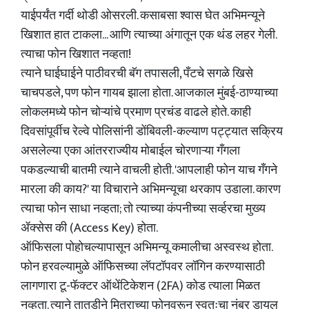
याईपर्यंत गर्दी थोडी ओसरली. कसाबसा श्वास घेत अभिमन्यूने
खिशात हात टाकला... आणि त्याच्या अंगातून एक थंड लहर गेली.
त्याचा फोन खिशात नव्हता!
त्याने घाईघाईने पाठीवरची बॅग तपासली, पँटचे सगळे खिसे
चाचपडले, पण फोन गायब झाला होता. आजकाल मुंबई-ठाण्याच्या
लोकलमध्ये फोन चोऱ्यांचे प्रमाण प्रचंड वाढले होते. काही
दिवसांपूर्वीच रेल्वे पोलिसांनी डोंबिवली-कल्याण पट्ट्यात सक्रिय
असलेल्या एका आंतरराज्यीय मोबाईल चोरणाऱ्या गँगला
पकडल्याची बातमी त्याने वाचली होती. 'आपलाही फोन याच गँगने
मारला की काय?' या विचाराने अभिमन्यूचा थरकाप उडाला. कारण
त्याचा फोन साधा नव्हता; तो त्याच्या कंपनीच्या सर्व्हरचा मुख्य
ॲक्सेस की (Access Key) होता.
ऑफिसला पोहोचल्यापासून अभिमन्यू कमालीचा अस्वस्थ होता.
फोन हरवल्यामुळे ऑफिसच्या लॅपटॉपवर लॉगिन करण्यासाठी
लागणारा टू-फॅक्टर ऑथेंटिकेशन (2FA) कोड त्याला मिळत
नव्हता. त्याने तातडीने मित्राच्या फोनवरून स्वतःचा नंबर डायल