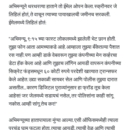
अभिमन्यूने थरथरत्या हाताने तो ईमेल ओपन केला. स्क्रीनवर जे
लिहिलं होतं, ते वाचून त्याच्या पायाखालची जमीनच सरकली.
ईमेलमध्ये लिहिलं होतं:
"अभिमन्यू, ९:१५ च्या फास्ट लोकलमध्ये झालेली भेट छान होती.
तुझा फोन आता आमच्याकडे आहे. आम्हाला तुझ्या बँकेतल्या पैशात
रस नाही. पण आम्ही डार्क वेबवरून तुझ्या कंपनीच्या मेन सर्व्हरचा
डेटा हॅक केला आहे आणि तुझाच लॉगिन आयडी वापरून कंपनीच्या
सिक्रेट फंड्समधून ६० कोटी रुपये परदेशी खात्यात ट्रान्सफर
केले आहेत. उद्या सकाळी सायबर सेल आणि पोलीस तुझ्या दारात
असतील... कारण डिजिटल पुराव्यांनुसार हा फ्रॉड तूच केला
आहेस! जर जेलमध्ये सडायचं नसेल, तर पोलिसांना काही सांगू
नकोस. आम्ही सांगू तेच कर!"
अभिमन्यूच्या हातापायाला मुंग्या आल्या. एसी ऑफिसमध्येही त्याला
प्रचंड घाम फुटला होता. त्याचा आयडी, त्याची वेळ आणि त्याची