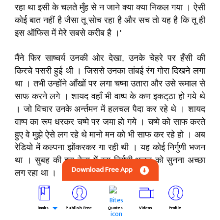
रहा था इसी के चलते मुँह से न जाने क्या क्या निकल गया । ऐसी
कोई बात नहीं है जैसा तू सोच रहा है और सच तो यह है कि तू ही
इस ऑफिस में मेरे सबसे करीब है ।'
मैंने फिर साष्चर्य उनकी ओर देखा, उनके चेहरे पर हँसी की
किरचे पसरी हुई थी । जिससे उनका तांबई रंग गोरा दिखने लगा
था । तभी उन्होंने आँखों पर लगा चष्मा उतारा और उसे रूमाल से
साफ करने लगे । शायद वहाँ भी वाष्प के कण इकट्‌ठा हो गये थे
। जो विचार उनके अर्न्तमन में हलचल पैदा कर रहे थे । शायद
वाष्प का रूप धरकर चष्मे पर जमा हो गये । चष्मे को साफ करते
हुए वे मुझे ऐसे लग रहे थे मानो मन को भी साफ कर रहे हो । अब
रेडियो में कल्पना झोंकरकर गा रही थी । यह कोई निर्गुणी भजन
था । सुबह की इस बेला में इस निर्गूणी भजन को सुनना अच्छा
Download Free App
लग रहा था ।
तभी सहसा मैंंने उनके हाथ को अपने हाथ में लेकर हल्के से दाब
Books
Publish Free
Quotes
Videos
Profile
दिया । उन्होंने मुझे कांख मेें भर लिया, उनकी आँखें छलछला