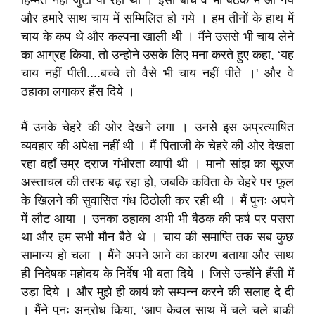
हिम्मत नहीं जुटा पा रहा था । इसी बीच वे भी बैठक में आ गये
और हमारे साथ चाय में सम्मिलित हो गये । हम तीनों के हाथ में
चाय के कप थे और कल्पना खाली थी । मैंने उससे भी चाय लेने
का आग्रह किया, तो उन्होने उसके लिए मना करते हुए कहा, ‘यह
चाय नहीं पीती....बच्चे तो वैसे भी चाय नहीं पीते ।' और वे
ठहाका लगाकर हंँस दिये ।
मैं उनके चेहरे की ओर देखने लगा । उनसेे इस अप्रत्याषित
व्यवहार की अपेक्षा नहीं थी । मैं पिताजी के चेहरे की ओर देखता
रहा वहाँ उम्र दराज गंभीरता व्यापी थी । मानो सांझ का सूरज
अस्ताचल की तरफ बढ़ रहा हो, जबकि कविता के चेहरे पर फूल
के खिलने की सुवासित गंध ठिठोली कर रही थी । मैं पुनः अपने
में लौट आया । उनका ठहाका अभी भी बैठक की फर्ष पर पसरा
था और हम सभी मौन बैठे थे । चाय की समाप्ति तक सब कुछ
सामान्य हो चला । मैंने अपने आने का कारण बताया और साथ
ही निदेषक महोदय के निर्देष भी बता दिये । जिसे उन्होंने हंँसी में
उड़ा दिये । और मुझे ही कार्य को सम्पन्न करने की सलाह दे दी
। मैंने पुनः अनुरोध किया, ‘आप केवल साथ में चले चले बाकी