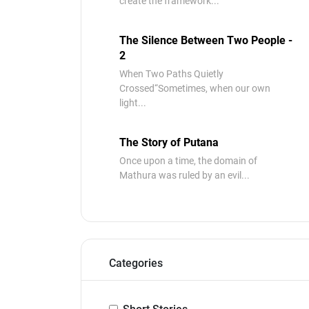
create the framework...
The Silence Between Two People -
2
When Two Paths Quietly
Crossed“Sometimes, when our own
light...
The Story of Putana
Once upon a time, the domain of
Mathura was ruled by an evil...
Categories