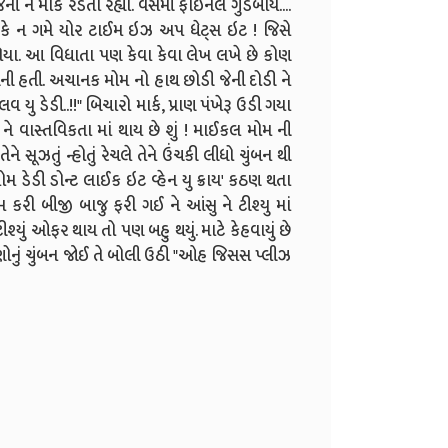
જેની ને માર્ક રડતા રહ્યા. વસમી ફાઇનલ ગુડબાય....
કે ન ગમે યોર ટાઈમ ઇઝ અપ ધેટ્સ ઇટ ! જિસે
 લિયા. આ વિધાતા પણ કેવા કેવા લેખ લખે છે કોણ
ીની હતી. અચાનક મોમ નો હાથ છોડી જેની દોડી ને
ુ ડેડી..!!" બિચારો માર્ક, પ્રાણ પંખેરૂ ઉડી ગયા
ને વાસ્તવિકતા માં થાય છે શું ! માઈકલ મોમ ની
ે સૂઝતું ન્હોતું રેચલે તેને ઉંચકી લીધો ચુંબન થી
 મોમ ડેડી ડોન્ટ લાઈક ઇટ વ્હેન યુ ક્રાય' કઠણ થતા
કરી બીજી બાજુ ફરી ગઈ ને આંસુ ને ટીશ્યુ માં
ીશ્યું ઓફર થાય તો પણ બહુ થયું. માટે કેહવાયું છે
ોનું ચુંબન જોઈ તે બોલી ઉઠી "ઓહ જિસસ પ્લીઝ