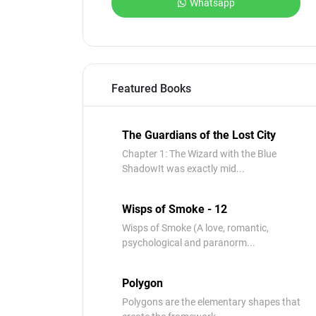
Whatsapp
Featured Books
The Guardians of the Lost City
Chapter 1: The Wizard with the Blue
ShadowIt was exactly mid...
Wisps of Smoke - 12
Wisps of Smoke (A love, romantic,
psychological and paranorm...
Polygon
Polygons are the elementary shapes that