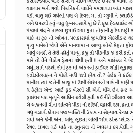
કરી.સેન્ડવીચ ચીઝ ગ્રેપ્સ ને વાઈન બ્લેન્કેટ ઉપર જ ખાધા
યાદગાર બની ગયો. પિકનિકની યાદોને મમળાવતા બધા પાછા ફર
થંડી ચાલુ થઈ ગયેલી. પણ બે દિવસ માં તો ગ્લુમી ને ક્લાઉડ
અને ઉપરથી હતું ગાઢું ધુમ્મસ. સામે શું છે તે ફૂલ હેડલાઈટ 
પંજામાં ચંદ્ર ને તારલા છૂપાઈ ગયા હતા. તોફાની હડિયાપ
માર્ક ના ટ્રક નો આંખના પલકારામાં જીવલેણ એક્સીડન્ટ થઈ 
મૄત્યુ પામેલો જોયો એને માનવામાં ન આવ્યું. લોકો કેહતા 
આવું બનશે તે તેણે ન્હોતું માન્યું. હજુ તો પીકનીક જ કરી હ
મારે તો તેને વેડીંગ ડ્રેસમાં જોવી હતી !! અને માઈકલ ન
બધું...સામે પડેલી સેમી ટ્રક માં એક સ્ત્રી ડ્રાઈવર લોહી લૂ
હતો.પ્રોત્સાહન ને મોકો મળી જતો હોય તો ? કંઈક ને કંઈ
માનીશ. ત્યાં જ તેની બાજુ માં ઉભી સેઈમ સ્ત્રી માર્ક ની 
ધ કંટ્રોલ એન્ડ આઈ કૂડ બેરલી સી એની થીંગ ઇન ફ્રન્ટ 
ડ્રાઈવર પણ મૄત્યુને આધિન થયેલી હતી. કઈ રીતે ઝીલાય 
બે અજનબી વીના સાંત્વને પીડા નો દરિયો વહાવી રહ્યા હતા.
બધુ ચલાવી લેવાય પણ વ્યક્તિ ની ઉણપ ના સેહવાય. રેચલ ભ
ગયો અને જેની એના આંસુ લૂંછતા બોલી 'મોમ ડોન્ટ પ્લીઝ' ન
રેચલ દાખલ થઈ માર્ક ના ફ્યુનરલ ની વ્યવસ્થા કરાયેલી, 