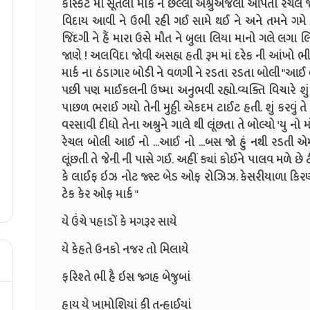
કાસ્કેટ માં સૂતેલા માર્ક ને છેલ્લી અશ્રુઅંજલી આપતા રેચલ 
વિદાય આવી ને ઉભી રહી ગઈ સામે થઈ ને અને તમને ગમે 
જિંદગી ને હૈં મારા ઉસે મૌત ને બુલા લિયા માનો ગલે લગા
જાણે ! અલવિદા જોવી અસહ્ય હતી રૂમ માં દરેક ની આંખો ભ
માર્ક ના ઠંડાગાર બોડી ને વળગી ને રડતા રડતા બોલી "આઈ લવ ય
પછી પણ માઈકલની ઉષ્મા અનુભવી રહ્યો.વ્યક્તિ વિચારે શું 
પાછળ ભરાઈ ગયો તેની મુઠ્ઠી એકદમ ટાઈટ હતી. શું કરવું તે તેન
વરસાવી દીધો તેના અશ્રુને ગાલે થી લૂંછતા તે બોલ્યો 'યુ નો
રેચલ બોલી આઈ નો ...આઈ નો ...બસ જો હું નથી રડતી એમ 
લૂંછતી તે જેની ની પાસે ગઈ. અહીં ક્યાં કોઈને પાલવ મળે છે ટ
કે લાઈફ ઇઝ નોટ જ્સ્ટ બેડ ઓફ રોઝિઝ. કેસરીયાળા કિરણ
ટેક કેર ઓફ માર્ક "
યે ઉંચે પહાડોં કે મગરૂર સાયે
યે કેહતે ઉનકો નજર તો મિલાયે
ફરિશ્તે ભી હૈ ઇસ જ્ગહ બેજુબાં
હાય યે ખામોશિયાં કી તન્હાઈયાં