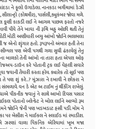
ડી રમાડે ને ભણાવે. તેનો પોતાનો મોટા ભાગ નો સમય
ાંદડા ને ફૂલો ઉગાડેલા. નાનકડા બગીચામાં ડેઝી
સીલાન્ટ્રો (કોથમીર), પાર્સલી,ક્યુકંબર જોવા મળે.
માઈકલ કૂણી કાકડી લઈ ને આગળ પાછળ ફરતો નજરે
ી પીવે તેને ખાવા ની રૂચિ બહુ ઓછી થતી તેનું
ને મોટી મોટી અણીયારી બ્લ્યુ આંખો જોઈને ભલભલા
ગી જ એનો શૄંગાર હતો. રૂપરૂપનો અંબાર હતી તેના
 સીમ્પલ પણ એવી પગથી ગળા સુધી ઢંકાયેલું તેનુ
ા તેના બાળકો તેની આંખો ના તારા હતા એપલ ઓફ
રોજઅપ-ડાઉન કરે પોતાની ટ્રક લઈ વેહલી સવારે
ૂવા જવાની તૈયારી કરતા હોય. ક્યારેક તો સૂઈ પણ
ે પણ શું કરે...? મૂંઝારા ને દબાવી ને છોકરા ને
સ સંભળાવે. વન ડે એટ અ ટાઈમ નું થીંકીંગ રાખેલું.
 બધાએ પીકનીક જવાનું ને સાથે આખો દિવસ પસાર
માઈકલ પોતાનો બ્લેન્કેટ ને બોલ લઈને આવ્યો રૂમ
 તેમને જોઈને જેની પણ ખડખડાટ હસી પડી. મોમ ને
ચકા પર બેસીશ ને માઈકલ ને સ્લાઈડ માં રમાડીશ.
ાએ ઝરણાં વાળા પિકનિક એરિયામાં ખૂબ મજા