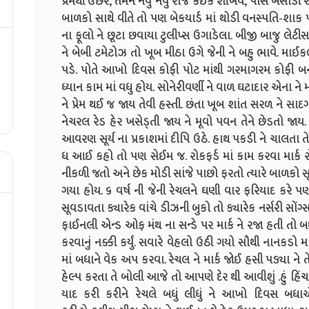
પ્રેમથી ઉછેરે, તેમને નવું નવું રોજ કંઈક શીખવે, પાસે બેસા
બાળકો સાથે વીતે તો પણ બેકયાર્ડ માં થોડી વનસ્પતિ-શાક પ
ના ફૂલો ને છૂટા છવાયા ટુલીપ્સ ઉગાડેલા. બીજી બાજુ લેટીસ, 
ને બેબી ટમેટોઝ તો ખૂબ મીઠા ઉગે જેની ને બહુ ભાવે. 
પડે. પોતે આખો દિવસ કોફી પોટ માંથી ગરમાગરમ કોફી બનાવ
ધ્યાન કામ માં વધુ હોય. સોનેરીવર્ણી ને વાળ ઘટાદાર એના 
ને પ્રેમ થઈ જ જાય તેવી હસ્તી. છંતા ખૂબ શાંત સરળ ને સાદ
નેચરલ રેડ હેર ખસેડ્તી જાય ને મૂવો પવન તેને છેડતો જાય.
આવરણ સૂર્ય ના પ્રકાશમાં દીપિ ઉઠે. હાથ પકડી ને ચાલત
ધ આઈ કહો તો પણ સેઈમ જ. રોકફર્ડ માં કામ કરવા માર્ક 
નીકળી જતો અને છેક મોડી સાંજે પાછો ફરતો ત્યારે બાળકો સ
ગયા હોય. ૬ વર્ષ ની જેની રેચલને ઘણી વાર ફરિયાદ કરે પણ ત
સૂવડાવતા ક્યારેક વાંચે ડીઝની બુકો તો ક્યારેક નર્સરી સોંગ્
ફાઈનલી એન્ડ ઓફ મંથ ના સન્ડે પર માર્ક ને રજા હતી તો
કરવાનું નક્કી કર્યું. સવારે વેહલો ઉઠી ગયો સૌથી નાનકડો 
માં બધાને વેક અપ કરવા. રેચલ ને માર્ક જોઈ હસી પડ્યા ને
હેલ્પ કરતા તે બોલી આજે તો આપણે દેર થી આવીશું .હું હિં
યાદ કરી કરીને રેચલે બધું લીધું ને આખો દિવસ બધ