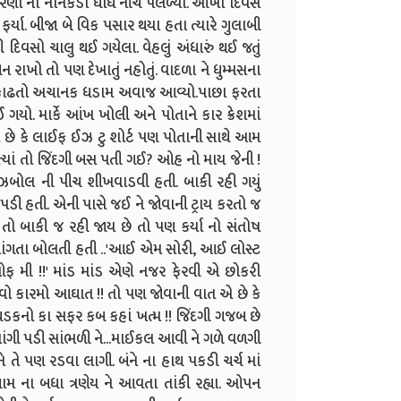
. ઝરણાં ના નાનકડા ધોધ નીચે પલળ્યા. આખો દિવસ
્યા. બીજા બે વિક પસાર થયા હતા ત્યારે ગુલાબી
ી દિવસો ચાલુ થઈ ગયેલા. વેહલું અંધારું થઈ જતું
ઓન રાખો તો પણ દેખાતું નહોતું. વાદળા ને ધુમ્મસના
ટ્ટી કાઢતો અચાનક ધડામ અવાજ આવ્યો.પાછા ફરતા
ગયો. માર્કે આંખ ખોલી અને પોતાને કાર ક્રેશમાં
હોય છે કે લાઈફ ઈઝ ટુ શોર્ટ પણ પોતાની સાથે આમ
તી ત્યાં તો જિંદગી બસ પતી ગઈ? ઓહ નો માય જેની !
ે બેઝબોલ ની પીચ શીખવાડવી હતી. બાકી રહી ગયું
હાણ પડી હતી. એની પાસે જઈ ને જોવાની ટ્રાય કરતો જ
ક તો બાકી જ રહી જાય છે તો પણ કર્યા નો સંતોષ
માફી માંગતા બોલતી હતી ..'આઈ એમ સોરી, આઈ લોસ્ટ
ઓફ મી !!' માંડ માંડ એણે નજર ફેરવી એ છોકરી
આવો કારમો આઘાત !! તો પણ જોવાની વાત એ છે કે
 ઘડકનો કા સફર કબ કહાં ખત્મ !! જિંદગી ગજબ છે
ાંગી પડી સાંભળી ને...માઈકલ આવી ને ગળે વળગી
ે તે પણ રડવા લાગી. બંને ના હાથ પકડી ચર્ચ માં
ગામ ના બધા ત્રણેય ને આવતા તાંકી રહ્યા. ઓપન