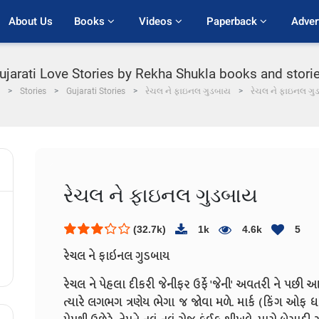
About Us
Books 
Videos 
Paperback 
Adver
ujarati Love Stories by Rekha Shukla books and stor
Stories
Gujarati Stories
રેચલ ને ફાઇનલ ગુડબાય
રેચલ ને ફાઇનલ ગુ
રેચલ ને ફાઇનલ ગુડબાય
(32.7k)
1k
4.6k
5
રેચલ ને ફાઇનલ ગુડબાય
રેચલ ને પેહલા દીકરી જેનીફર ઉર્ફે 'જેની' અવતરી ને પછી આવ્
ત્યારે લગભગ ત્રણેય ભેગા જ જોવા મળે. માર્ક (કિંગ ઓફ ધ 