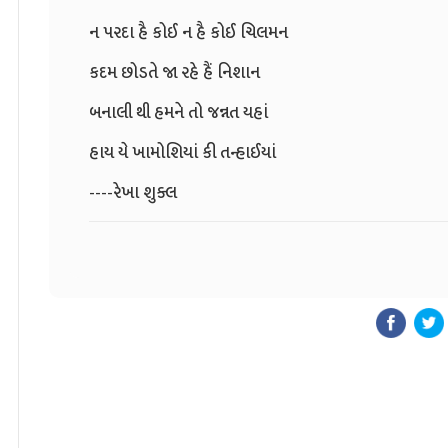
ન પરદા હૈ કોઈ ન હૈ કોઈ ચિલમન
કદમ છોડતે જા રહે હૈં નિશાન
બનાલી થી હમને તો જન્નત યહાં
હાય યે ખામોશિયાં કી તન્હાઈયાં
----રેખા શુક્લ