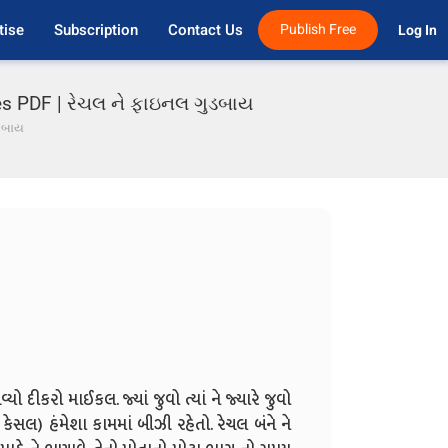
tise
Subscription
Contact Us
Publish Free
Log In 
ies PDF | રેચલ ને ફાઇનલ ગુડબાય
ડબાય
યો દીકરો માઈકલ. જ્યાં જુવો ત્યાં ને જ્યારે જુવો
કેસલ) હંમેશા કામમાં બીઝી રહેતો. રેચલ બંને ને