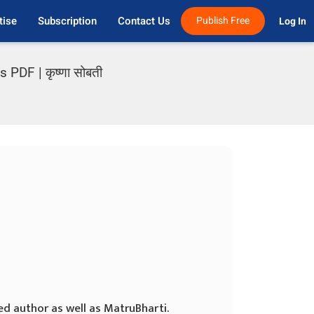
tise
Subscription
Contact Us
Publish Free
Log In 
PDF | कृष्णा सोबती
ed author as well as MatruBharti.