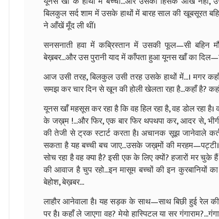
यूनस खाँ के हाथों में बच्ची...और उसकी हिंसक आँखें नहीं, उस
बिलकुल सर्द शाम में उसके हाथों में बारह साल की खूबसूरत ब
ने आँखें मूँद ली थीं।
सनसनाती हवा में कब्रिस्तान में उसकी फूल—सी बहिन मौ
बेख़बर...और उस पुरानी याद में काँपता हुआ यूनस खाँ का दिल
आज उसी तरह, बिलकुल उसी तरह उसके हाथों में...। मगर क
समझ कर चार दिन से खून की होली खेलता रहा है...कहाँ है? कहाँ
यूनस खाँ महसूस कर रहा है कि वह हिल रहा है, वह डोल रहा ह
के जख़्‌म !...और फिर, एक बार फिर थपथपा कर, आदर से, भीग
की तेजी से ट्रक स्टार्ट करता है। अचानक सूझ जानेवाले कर्त
सकता है यह बच्ची बच जाए...उसके जख़्‌मों की मरहम—पट्टी। 
सोच रहा है वह क्या है? इसी एक के लिए क्यों? हजारों मर चुके ह
की आवाज है चुप रहो...इन मासूम बच्चों की इन कुरबानियों क
बेहोश, बेख़बर...
लाहौर आनेवाला है। यह सड़क के साथ—साथ बिछी हुई रेल की
पर है। कहाँ ले जाएगा वह? मेयो हास्पिटल या सर गंगाराम?...गंगा