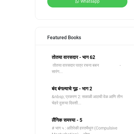
Whatsapp
Featured Books
तोतया वारसदार - भाग 62
तोतया वारसदार पात्र रचना बबन -
सारंग...
बंद बंगल्याचे गूढ - भाग 2
&nbsp; प्रकरण 2: सकाळी आठची वेळ आणि तीन
चेहरे दुसऱ्या दिवशी...
लैंगिक समस्या - 5
# भाग ५ : अतिरेकी हस्तमैथुन (Compulsive