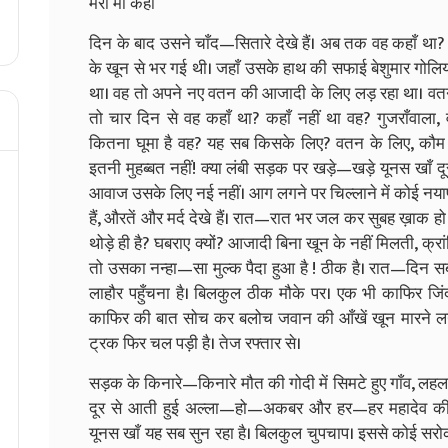
मेरी माँ कहाँ
दिन के बाद उसने चाँद—सितारे देखे हैं। अब तक वह कहाँ था? 
के खून से भर गई थी। जहाँ उसके हाथ की सफाई बेशुमार गोलिय
था। वह तो अपने नए वतन की आजादी के लिए लड़ रहा था। वत
तो चार दिन से वह कहाँ था? कहाँ नहीं था वह? गुजराँवाला,
कितना घूमा है वह? यह सब किसके लिए? वतन के लिए, कौम क
इतनी मुहब्बत नहीं! क्या लंबी सड़क पर खड़े—खड़े यूनस खाँ दूर
आवाज उसके लिए नई नहीं। आग लगने पर चिल्लाने में कोई नयापन
हैं, औरतें और मर्द देखे हैं। रात—रात भर जल कर सुबह ख़ाक हो ग
थोड़े ही है? घबराए क्यों? आजादी बिना खून के नहीं मिलती, क्रा
तो उसका नन्हा—सा मुल्क पैदा हुआ है ! ठीक है। रात—दिन सब
लाहौर पहुँचना है। बिलकुल ठीक मौके पर। एक भी काफिर जिं
काफिर की बात सोच कर बलोच जवान की आँखें खून मारने लगी
ट्रक फिर चल पड़ी है। तेज रफ्तार से।
सड़क के किनारे—किनारे मौत की गोदी में सिमटे हुए गाँव, ल
दूर से आती हुई अल्ला—हो—अकबर और हर—हर महादेव की आव
यूनस खाँ यह सब सुन रहा है। बिलकुल चुपचाप। इससे कोई सरोक