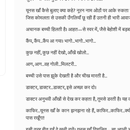
यूनस खाँ कैसे बुलाए क्या कहे? नूरन नाम ओठों पर आके रुकता ह
जिस कोमलता से उसकी उँगलियाँ छू रही हैं उतनी ही भारी आवाज
अचानक बच्ची हिलती है। आहत—से स्वर में, जैसे बेहोशी में बड़ब
कैंप, कैंप...कैंप आ गया। भागो...भागो...भागो...
कुछ नहीं, कुछ नहीं देखो, आँखें खोलो...
आग, आग...वह गोली...मिलटरी...
बच्ची उसे पास झुके देखती है और चीख मारती है...
डाक्टर, डाक्टर...डाक्टर, इसे अच्छा कर दो।
डाक्टर अनुभवी आँखों से देख कर कहता है, तुमसे डरती है। यह 
काफिर...यूनस खाँ के कान झनझना रहे हैं, काफिर...काफिर...क्यो
पास रखूँगा!
इसी तरह बीत गईं वे खूनी रातें। यूनस खाँ विचलित—सा अपनी डय