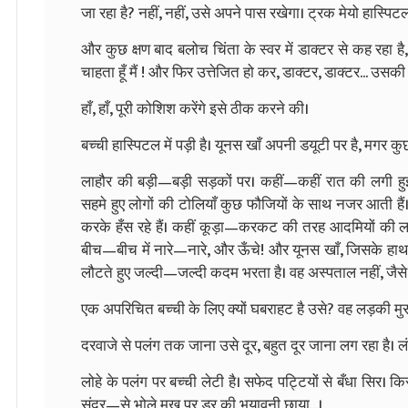
जा रहा है? नहीं, नहीं, उसे अपने पास रखेगा। ट्रक मेयो हास्पिट
और कुछ क्षण बाद बलोच चिंता के स्वर में डाक्टर से कह रहा ह
चाहता हूँ मैं ! और फिर उत्तेजित हो कर, डाक्टर, डाक्टर... उस
हाँ, हाँ, पूरी कोशिश करेंगे इसे ठीक करने की।
बच्ची हास्पिटल में पड़ी है। यूनस खाँ अपनी डयूटी पर है, मगर
लाहौर की बड़ी—बड़ी सड़कों पर। कहीं—कहीं रात की लगी हु
सहमे हुए लोगों की टोलियाँ कुछ फौजियों के साथ नजर आती हैं
करके हँस रहे हैं। कहीं कूड़ा—करकट की तरह आदमियों की लाशे
बीच—बीच में नारे—नारे, और ऊँचे! और यूनस खाँ, जिसके हा
लौटते हुए जल्दी—जल्दी कदम भरता है। वह अस्पताल नहीं, जैसे 
एक अपरिचित बच्ची के लिए क्यों घबराहट है उसे? वह लड़की मुसलमान
दरवाजे से पलंग तक जाना उसे दूर, बहुत दूर जाना लग रहा है। लंब
लोहे के पलंग पर बच्ची लेटी है। सफेद पट्टियों से बँधा सिर। क
सुंदर—से भोले मुख पर डर की भयावनी छाया...।