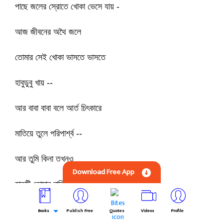
পাছে জলের স্রোতে খোকা ভেসে যায় -
আজ জীবনের অথৈ জলে
তোমার সেই খোকা ভাসতে ভাসতে
হাবুডুবু খায় --
আর বাবা বাবা বলে আর্ত চিৎকারে
মাতিয়ে তুলে পরিপার্শ্ব --
আর তুমি কিনা তখনও
Download Free App
হাতটি তোমার বাড়িয়ে দিতে ভুলে গেলে।
এ কোন বিস্মৃতি আজ তোমায় পেয়ে বসেছে -
Books
Publish Free
Quotes
Videos
Profile