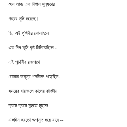
যেন আজ এক বিশাল শূন্যতার
গহ্বর সৃষ্টি হয়েছে।
ডি, এই পৃথিবীর কোলাহলে
এক দিন তুমি কন্ঠ মিলিয়েছিলে -
এই পৃথিবীর রাজপথে
তোমার অমূল্য পদচিহ্ন পড়েছিল-
সময়ের ধারাজলে কালের ঝাপটায়
ক্রমে ক্রমে মুছতে মুছতে
একদিন হয়তো অপসৃত হয়ে যাবে --