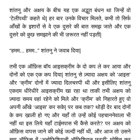
शांतनु और अक्षय के बीच यह एक अद्भुत बंधन था जिन्हें वो
‘टेलीपथी’ कहते थे| हर बार उनके विचार मिलते, कभी तो सिर्फ
आँखों के इशारों से वे एक दुसरे की बात समझ जाते और एक
दुसरे को कुछ समझाने की भी ज़रूरत नहीं पड़ती|
“हमम... हमम..” शांतनु ने जवाब दिया|
तभी एक ऑफ़िस बॉय आइसक्रीम के दो कप ले कर आया और
दोनों को एक एक कप दिया| शांतनु से ज़्यादा अक्षय को ‘आइस’
और ‘क्रीम’ दोनों में ज्यादा दिलचस्पी थी और इसीलिए शांतनु
एकदम धीरेधीरे आइसक्रीम खा रहा था ताकी तभी अक्षय को
ज़्यादा समय वहां रहेने को मिले और ‘क्रीम’ को निहारते हुए वो
अपनी आँखे ‘आइस’ कर सके| पर कब तक? थोड़ी देर बाद दोनों
के कप ख़ाली हो गए और यहाँ तो उन्हें कोई पहचाननेवाला भी
नहीं था इस लिये यहाँ टाईमपास भी कैसे करते? पर अक्षय को
ऑफ़िस वापस जाने की कोई जल्दी नहीं थी, और आज तो उसने
खुद ऑफ़िस में ‘अनोफिशियली ऑफिशियल छुट्टी’ घोषित कर