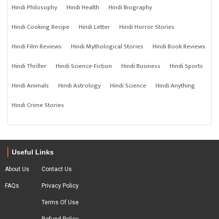
Hindi Philosophy
Hindi Health
Hindi Biography
Hindi Cooking Recipe
Hindi Letter
Hindi Horror Stories
Hindi Film Reviews
Hindi Mythological Stories
Hindi Book Reviews
Hindi Thriller
Hindi Science-Fiction
Hindi Business
Hindi Sports
Hindi Animals
Hindi Astrology
Hindi Science
Hindi Anything
Hindi Crime Stories
Useful Links
About Us
Contact Us
FAQs
Privacy Policy
Terms Of Use