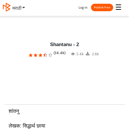
☰
Log In
தமிழ்
Publish Free
Shantanu - 2
(34.4k)
5.4k
2.6k
शांतनु
लेखक: सिद्धार्थ छाया