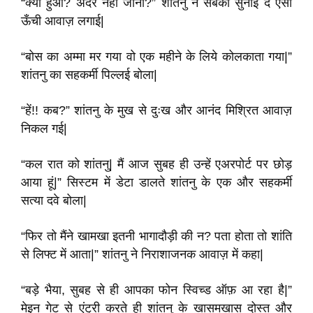
“क्या हुआ? अंदर नहीं जाना?” शांतनु ने सबको सुनाई दे ऐसी
ऊँची आवाज़ लगाई|
“बोस का अम्मा मर गया वो एक महीने के लिये कोलकाता गया|”
शांतनु का सहकर्मी पिल्लई बोला|
“हें!! कब?” शांतनु के मुख से दुःख और आनंद मिश्रित आवाज़
निकल गई|
“कल रात को शांतनु| मैं आज सुबह ही उन्हें एअरपोर्ट पर छोड़
आया हूं|” सिस्टम में डेटा डालते शांतनु के एक और सहकर्मी
सत्या दवे बोला|
“फिर तो मैंने खामखा इतनी भागादौड़ी की न? पता होता तो शांति
से लिफ्ट में आता|” शांतनु ने निराशाजनक आवाज़ में कहा|
“बड़े भैया, सुबह से ही आपका फोन स्विच्ड ऑफ़ आ रहा है|”
मेइन गेट से एंट्री करते ही शांतनु के खासमखास दोस्त और