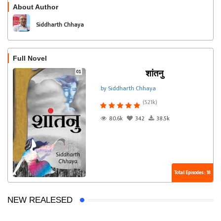
About Author
Follow
Siddharth Chhaya
Full Novel
शांतनु
by Siddharth Chhaya
(521k)
80.6k
342
38.5k
Total Episodes : 18
NEW REALESED