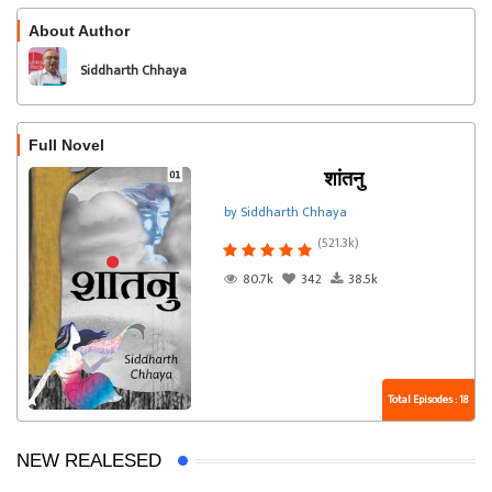
About Author
Follow
Siddharth Chhaya
Full Novel
शांतनु
by Siddharth Chhaya
(521.3k)
80.7k
342
38.5k
Total Episodes : 18
NEW REALESED