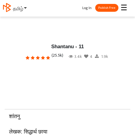
☰
Log In
தமிழ்
Publish Free
Shantanu - 11
(25.5k)
3.4k
4
1.9k
शांतनु
लेखक: सिद्धार्थ छाया