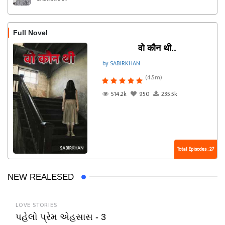
Full Novel
वो कौन थी..
by SABIRKHAN
(4.5m)
514.2k
950
235.5k
Total Episodes : 27
NEW REALESED
LOVE STORIES
પહેલો પ્રેમ એહસાસ - 3