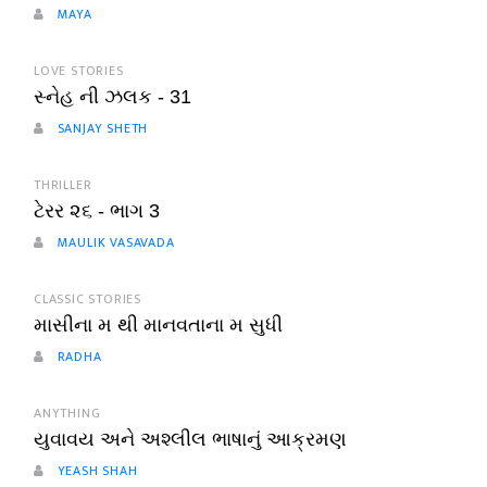
MAYA
LOVE STORIES
સ્નેહ ની ઝલક - 31
SANJAY SHETH
THRILLER
ટેરર ૨૬ - ભાગ 3
MAULIK VASAVADA
CLASSIC STORIES
માસીના મ થી માનવતાના મ સુધી
RADHA
ANYTHING
યુવાવય અને અશ્લીલ ભાષાનું આક્રમણ
YEASH SHAH