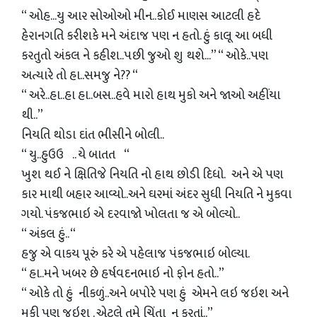
“ ઓહ...યુ આર સોઓઓ મીન..કોઈ માણસ આટલી હદે
હેરાનગતિ કરીશકે મને અંદાજ પણ ન હતો. હું કાલૂ આ બધી
કરતુતો અંકલ ને કહીશ..પછી જુઓ શુ થશે...” “ ઓકે..પણ
અત્યારે તો હા..સમજુ ને?? “
“ અરે..હા..હા હા..બસ..હવે મારો હાથ મુકો અને જાઓ અહીંયા
થી..”
નિયતિ થોડા દાંત ભીસીને બોલી..
“ યુ..હુઉઉ .. યે બાતત “
ખુશ થઈ ને ક્ષિતિજે નિયતિ નો હાથ છોડી દિધો. અને એ પણ
કાર માથી બહાર આવ્યો..અને ઘરમાં અંદર સુધી નિયતિ ને મુકવા
ગયો. પંકજભાઇ એ દરવાજો ખોલતા જ એ બોલ્યો..
“ અંકલ હું.. “
હજુ એ વાકય પૂરું કરે એ પહેલાજ પંકજભાઇ બોલ્યા.
“ હા..મને ખબર છે હર્ષવદનભાઇ નો ફોન હતો..”
“ ઓકે તો હું નીકળું..અને બપોરે પણ હું એમને લઇ જઇશ અને
મુકી પણ જઇશ . એટલે તમે ચિંતા ન કરતાં..”