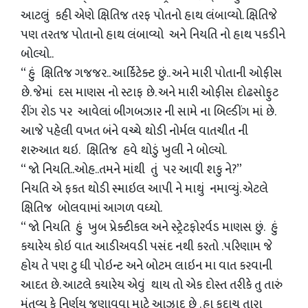
આટલું કહી એણે ક્ષિતિજ તરફ પોતનો હાથ લંબાવ્યો. ક્ષિતિજે
પણ તરતજ પોતાનો હાથ લંબાવ્યો અને નિયતિ નો હાથ પકડીને
બોલ્યો..
“ હું ક્ષિતિજ ગજજર.. આર્કિટેક્ટ છું.. અને મારી પોતાની ઓફીસ
છે. જેમાં દસ માણસ નો સ્ટાફ છે. અને મારી ઓફીસ દોઢસોફુટ
રીંગ રોડ પર આવેલાં બીગબઝાર ની સામે ના બિલ્ડીંગ માં છે.
આજે પહેલી વખત બંને વચ્ચે થોડી નોર્મલ વાતચીત ની
શરુઆત થઇ. ક્ષિતિજ હવે થોડું ખુલી ને બોલ્યો.
“ જો નિયતિ..ઓહ..તમને માંથી તું પર આવી શકુ ને?”
નિયતિ એ ફકત થોડી સ્માઇલ આપી ને માથું નમાવ્યું. એટલે
ક્ષિતિજ બોલવામાં આગળ વધ્યો.
“ જો નિયતિ હું ખુબ પ્રેક્ટીકલ અને સ્ટ્રેટફોરર્વડ માણસ છું. હું
કયારેય કોઇ વાત આડીઅવડી પસંદ નથી કરતો .પરિણામ જે
હોય તે પણ ટુ ધી પોઇન્ટ અને બોટમ લાઇન મા વાત કરવાની
આદત છે. આટલે કયારેય એવું થાય તો એક દોસ્ત તરીકે તુ તારું
મંતવ્ય કે નિર્ણય જણાવવા માટે આઝાદ છે . હા કદાચ તારા