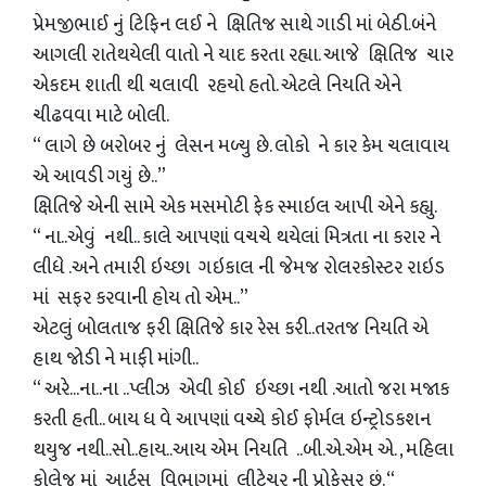
પ્રેમજીભાઈ નું ટિફિન લઈ ને ક્ષિતિજ સાથે ગાડી માં બેઠી.બંને
આગલી રાતેથયેલી વાતો ને યાદ કરતા રહ્યા. આજે ક્ષિતિજ ચાર
એકદમ શાતી થી ચલાવી રહયો હતો. એટલે નિયતિ એને
ચીઢવવા માટે બોલી.
“ લાગે છે બરોબર નું લેસન મળ્યુ છે. લોકો ને કાર કેમ ચલાવાય
એ આવડી ગયું છે..”
ક્ષિતિજે એની સામે એક મસમોટી ફેક સ્માઇલ આપી એને કહ્યુ.
“ ના..એવું નથી.. કાલે આપણાં વચચે થયેલાં મિત્રતા ના કરાર ને
લીધે .અને તમારી ઇચ્છા ગઇકાલ ની જેમજ રોલરકોસ્ટર રાઇડ
માં સફર કરવાની હોય તો એમ..”
એટલું બોલતાજ ફરી ક્ષિતિજે કાર રેસ કરી..તરતજ નિયતિ એ
હાથ જોડી ને માફી માંગી..
“ અરે...ના..ના ..પ્લીઝ એવી કોઈ ઇચ્છા નથી .આતો જરા મજાક
કરતી હતી.. બાય ધ વે આપણાં વચ્ચે કોઈ ફોર્મલ ઇન્ટ્રોડકશન
થયુજ નથી..સો..હાય..આય એમ નિયતિ ..બી.એ.એમ એ. , મહિલા
કોલેજ માં આર્ટ્સ વિભાગમાં લીટ્રેચર ની પ્રોફેસર છું. “