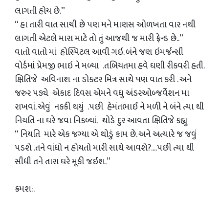
લાગતી હોય છે.”
“ હા તારી વાત સાચી છે પણ મને માણસ ઓળખતા વાર નથી
લાગતી એટલે મારા માટે તો તું આજથી જ મારી ફ્રેન્ડ છે..”
વાતો વાતો માં હોસ્પિટલ આવી ગઇ. બંને જણ ઇમર્જન્સી
વોર્ડમાં પ્રેમજી ભાઇ ને મળ્યા .તબિયતમા હવે ઘણી રીકવરી હતી.
ક્ષિતિજે અવિનાશ ના ડોક્ટર મિત્ર સાથે પણ વાત કરી . અને
જરુર પડ્યે એકાદ દિવસ એમને વધુ અંડરઓબ્જર્વેશન મા
રાખવાં. એવું નકકી થયું .પછી હેમંતભાઈ ને મળી ને બંને ત્યા થી
નિયતિ ના ઘરે જવા નિકળ્યાં. થોડે દુર આવતા ક્ષિતિજે કહ્યુ
“ નિયતિ મારે એક જગ્યા એ થોડું કામ છે. અને અત્યારે જ જવું
પડશે .તને વાંધો ન હોયતો મારી સાથે આવશે?....પછી ત્યા થી
સીધી તને તારા ઘરે મૂકી જઈશ.”
ક્રમશ:.