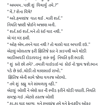
“ અમમમ... પછી શું વિચાર્યું તમે..?”
“ મેં..? શેના વિષે?
“ અરે..હમણાંજ વાત થઈ .. મારી શર્ત..”
નિયતિ જાણી જોઈને અજાણ બની..
“ શર્ત..કઇ શર્ત...મને તો કંઈ યાદ નથી..”
એ મંદ મંદ હસી.
“ ઓહ એમ..તમને યાદ નથી ? તો ચાલો યાદ અપાવી દઉ..”
એટલું બોલતાજ ફરી ક્ષિતિજે કાર ને ઝડપથી અને થોડી
આડીઅવડી દોડાવવાનું શરું કર્યું. નિયતિ ફરી ભડકી.
“ શું કરો છો તમે? .. તમારી વાઇડાઇ માં કોઈ નો જીવ જશે.ભાન
પડે છે કંઈ...થોડી તો માણસાઈ રાખો..”
ક્ષિતિજ એની સામે જોયા વગરજ બોલ્યો..
“ તમે શું કહ્યુ મને સંભળાયુ નહી..”
એટલું બોલી ને એણે કાર ની સ્પીડ ફરીને થોડી વધારી.. નિયતિ
સમજી ગઇ ..એટલે તરતજ બોલી
“ હા..હા યાદ આવ્યુ. મને હમણાંજ તમે મને ફ્રેન્ડશીપ ઓફર