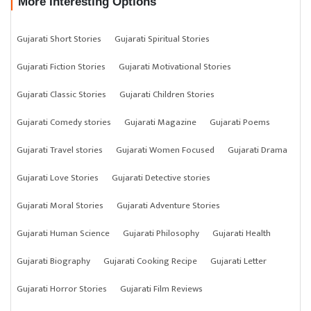
More Interesting Options
Gujarati Short Stories
Gujarati Spiritual Stories
Gujarati Fiction Stories
Gujarati Motivational Stories
Gujarati Classic Stories
Gujarati Children Stories
Gujarati Comedy stories
Gujarati Magazine
Gujarati Poems
Gujarati Travel stories
Gujarati Women Focused
Gujarati Drama
Gujarati Love Stories
Gujarati Detective stories
Gujarati Moral Stories
Gujarati Adventure Stories
Gujarati Human Science
Gujarati Philosophy
Gujarati Health
Gujarati Biography
Gujarati Cooking Recipe
Gujarati Letter
Gujarati Horror Stories
Gujarati Film Reviews