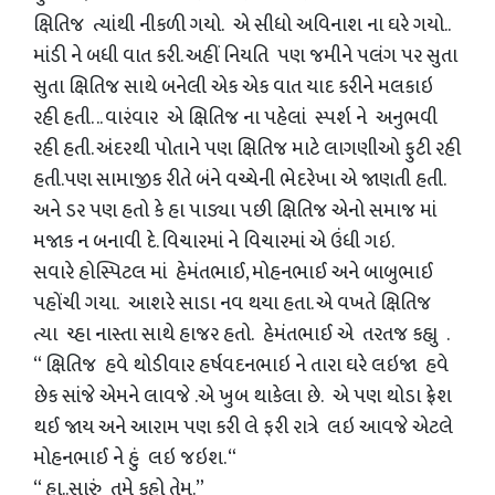
ક્ષિતિજ ત્યાંથી નીકળી ગયો. એ સીધો અવિનાશ ના ઘરે ગયો..
માંડી ને બધી વાત કરી. અહીં નિયતિ પણ જમીને પલંગ પર સુતા
સુતા ક્ષિતિજ સાથે બનેલી એક એક વાત યાદ કરીને મલકાઇ
રહી હતી. .. વારંવાર એ ક્ષિતિજ ના પહેલાં સ્પર્શ ને અનુભવી
રહી હતી. અંદરથી પોતાને પણ ક્ષિતિજ માટે લાગણીઓ ફુટી રહી
હતી.પણ સામાજીક રીતે બંને વચ્ચેની ભેદરેખા એ જાણતી હતી.
અને ડર પણ હતો કે હા પાડ્યા પછી ક્ષિતિજ એનો સમાજ માં
મજાક ન બનાવી દે. વિચારમાં ને વિચારમાં એ ઉંધી ગઇ.
સવારે હોસ્પિટલ માં હેમંતભાઈ, મોહનભાઈ અને બાબુભાઈ
પહોંચી ગયા. આશરે સાડા નવ થયા હતા. એ વખતે ક્ષિતિજ
ત્યા ચ્હા નાસ્તા સાથે હાજર હતો. હેમંતભાઈ એ તરતજ કહ્યુ .
“ ક્ષિતિજ હવે થોડીવાર હર્ષવદનભાઇ ને તારા ઘરે લઇજા હવે
છેક સાંજે એમને લાવજે .એ ખુબ થાકેલા છે. એ પણ થોડા ફ્રેશ
થઈ જાય અને આરામ પણ કરી લે ફરી રાત્રે લઇ આવજે એટલે
મોહનભાઈ ને હું લઇ જઇશ. “
“ હા..સારું તમે કહો તેમ.”