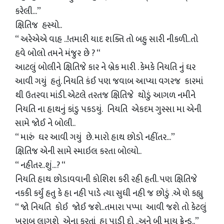
કરેલી...”
ક્ષિતિજ હસ્યો..
“ અરેએએ વાહ ..!તમારી યાદ શક્તિ તો બહુ સારી નીકળી..તો
હવે બોલો તમને મંજુર છે ? “
આટલું બોલીને ક્ષિતિજે કાર ને બ્રેક મારી . કેમકે નિયતિ નું ઘર
આવી ગયું હતું. નિયતિ કંઈ પણ જવાબ આપ્યા વગરજ કારમાં
થી ઉતરવા માંડી. એટલે તરતજ ક્ષિતિજે થોડું આગળ નમીને
નિયતિ ના હાથનું કાંડુ પકડયું. નિયતિ એકદમ ગુસ્સા મા એની
સામે જોઈ ને બોલી..
“ મારું ઘર આવી ગયું છે. મારો હાથ છોડો નહીંતર...”
ક્ષિતિજ એની સામે સ્માઇલ કરતા બોલ્યો..
“ નહીતર..શું...? “
નિયતિ હાથ છોડાવવાની કોશિશ કરી રહી હતી. પણ ક્ષિતિજે
નકકી કર્યું હતુ કે હા નહી પાડે ત્યા સુધી નહી જ છોડું .એ ણે કહ્યુ
“ જો નિયતિ કોઈ જોઈ જશે..તમારા પપ્પા આવી જશે તો કેટલું
ખરાબ લાગશે એના કરતાં હા પાડી દો ..અને બી માય ફ્રેન્ડ..”