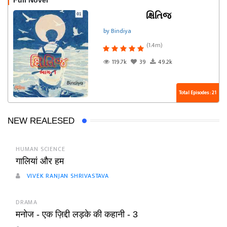
Full Novel
ક્ષિતિજ
by Bindiya
(1.4m)
119.7k
39
49.2k
Total Episodes : 21
NEW REALESED
HUMAN SCIENCE
गालियां और हम
VIVEK RANJAN SHRIVASTAVA
DRAMA
मनोज - एक ज़िद्दी लड़के की कहानी - 3