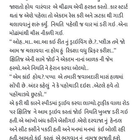
જાણતો હોય વારંવાર એ ચીઢાય એવી હરકત કરતો . કાર સ્ટાર્ટ
થતાં જ એણે પહેલા તો એકદમ રેસ કરી અને ઝટકા થી ગાડી
ચલાવવાનું શરું કર્યું. નિયતિ પહેલી જ વાર માં ડરી ગઇ . એના
મોઢાંમાંથી ચીસ નીકળી ગઈ.
“ ઓહ...મા... આ..આ કઇ રીત નું ડ્રાઇવિંગ છે..?.. પ્લીઝ તમે જો
આમ જ ચલાવવા ના હોય હું રિક્શા વધુ પ્રિફર કરીશ...”
ક્ષિતિજ એની સામે જોઈ ને એકદમ નાનાં બાળક ની જેમ
હસ્યો..અને નિયતિ ને હેરાન કરવા બોલ્યો...
“ એમ કાંઈ હોય.?. પપ્પા એ તમારી જવાબદારી મારાં હાથમાં
સોંપી છે . અંદર કહેલું ને કે પહોચાડી દઇશ ..એટલે હવે તો
પહોંચાડ્યે છુટકો.. “
એ ફરી થી કારને સ્પીડમાં ડ્રાઈવ કરવા લાગ્યો. ટ્રાફીક વાળા રોડ
પર ક્ષિતિજ ને આમ ડ્રાઇવ કરતાં જોઈ નિયતિ ખુબજ ડરી ગઇ
હતી. એ આંખો બંધ કરીને બેસીગઇ .એણે દરવાજા નું હેન્ડલ
અને સીટ કસીને પકડી હતી અને મનમાં મનમાં કંઈ બોલી રહી
હતી. આમતો કંઈ કરતાં એ ભગવાન નું નામજ ભજતી હશે