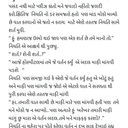
પસંદ નથી માટે પ્લીઝ કાંતો મને જવાદો નહીતો જલદી
કરો.ક્ષિતિજ નિયતિ નો ડર સમજતો હતો પણ માંડ મોકો મળ્યો
છે વાત કરવાનો એ જતો ન કરાય. માટે એણે તરતજ નિયતિ સામે
શર્ત મુકી..
“ હું હમણાજ ઉભો થઇ જાવ પણ એક શર્ત છે તમે માનો તો.”
નિયતિ એ આશ્ચર્ય થી પુછ્યુ..
“ શર્ત.? શેની શર્ત...?”
“ આજે હોસ્પીટલમાં તમે જે વર્તન કર્યું એ બદલ માફી માંગવી
પડશે “
નિયતિ પણ સમજી ગઇ કે એણે જે વર્તન કર્યું હતુ એ ખોટું હતું
અને માફી પણ માંગવી જ જોઇ એ એટલે વાત ને સરળતા થી
પુરી કરવા એણે તરતજ માફી માંગી
“ હા.. તમારી વાત સાચી છે. માફી મારે પણ માંગવી હતી પણ તમે
મને મોકો જ ન આપ્યો... પણ અત્યારે હું ખરેખર તમારી માફી
માગું છુ મારા એ વર્તન બદલ..તમે મને માફફફ કરશો? .”
નિયતિ ના ચહેરા પર પોતે કરેલા વર્તન નું દુખ સાફ દેખાઇ રહ્યુ