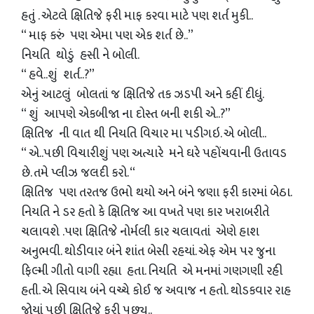
હતું . એટલે ક્ષિતિજે ફરી માફ કરવા માટે પણ શર્ત મુકી..
“ માફ કરું પણ એમા પણ એક શર્ત છે..”
નિયતિ થોડું હસી ને બોલી.
“ હવે..શું શર્ત..?”
એનું આટલું બોલતાં જ ક્ષિતિજે તક ઝડપી અને કહીં દીધું.
“ શું આપણે એકબીજા ના દોસ્ત બની શકી એ..?”
ક્ષિતિજ ની વાત થી નિયતિ વિચાર મા પડીગઇ. એ બોલી..
“ એ..પછી વિચારીશું પણ અત્યારે મને ઘરે પહોંચવાની ઉતાવડ
છે. તમે પ્લીઝ જલદી કરો. “
ક્ષિતિજ પણ તરતજ ઉભો થયો અને બંને જણા ફરી કારમાં બેઠા.
નિયતિ ને ડર હતો કે ક્ષિતિજ આ વખતે પણ કાર ખરાબરીતે
ચલાવશે .પણ ક્ષિતિજે નોર્મલી કાર ચલાવતાં એણે હાશ
અનુભવી. થોડીવાર બંને શાંત બેસી રહયાં. એફ એમ પર જુના
ફિલ્મી ગીતો વાગી રહ્યા હતા. નિયતિ એ મનમાં ગણગણી રહી
હતી. એ સિવાય બંને વચ્ચે કોઈ જ અવાજ ન હતો. થોડકવાર રાહ
જોયાં પછી ક્ષિતિજે ફરી પુછ્યુ..