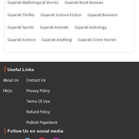
Gujarati Mythological Stories
Gujarati Book Reviews
Gujarati Thriller
Gujarati Science-Fiction
Gujarati Business
Gujarati Sports
Gujarati Animals
Gujarati Astrology
Gujarati Science
Gujarati Anything
Gujarati Crime Stories
Useful Links
About Us
Contact Us
FAQs
Privacy Policy
Terms Of Use
Refund Policy
Publish Paperback
Follow Us on social media