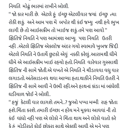
નિયતિ મોઢું ભારમાં રાખીને બોલી.
“ જો કાર મારી છે. એટલે હું ઇચ્છુ એટલીવાર જયાં ઇચ્છુ ત્યા
રોકી શકું. અને આમ પણ મેં બપોર થી કંઈ જમ્યુ નથી હવે ભુખ
લાગી છે તો આઇસક્રીમ તો ખાઇજ શકું. તમે પણ આવો “
ક્ષિતિજે નિયતિ ને પણ આમંત્રણ આપ્યુ. પણ નિયતિ ઉતરી
નહી ..એટલે ક્ષિતિજ એકલોજ અંદર ગયો સ્વભાવે ખુબજ જિદ્દી
એટલે નિયતિ ને ઉતાર્યે છુટકો એવું નક્કી કરેલું..આરામથી ધીમે
ધીમે એ આઇસક્રીમ ખાઇ રહયો હતો. નિયતિ વારેવાર ગુસ્સાથી
ક્ષિતિજ ની સામે જોતી.એ વખતે એ નિયતિ ને ચીડાવવા વધુ વાર
લગાડતો. અંતેસાડાનવ થવા આવ્યા હતા.થાકીને નિયતિ ઉતરી ને
ક્ષિતિજ ની સામે આવી ને ઉભી રહી.અને હાથનાં કાંડા માં બાંધેલી
ઘડીયાળ જોઈ ને બોલી..
“ હજું કેટલી વાર લાગશે તમને...? જુઓ પપ્પા મમ્મી રાહ જોતા
હશે.ચિંતા કરશે. તમારી ઇચ્છા ન હોય મને મૂકવા આવવાં ની તો
કંઈ વાંધો નહી પણ એ લોકો ને ચિંતા થાય અને લોકો વાતો કરે
કે હું મોડીરાતે કોઈ છોકરા સાથે એકલી આવી એ મને પણ