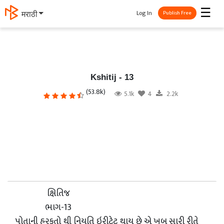
☰
Log In
தமிழ்
Publish Free
Kshitij - 13
(53.8k)
5.1k
4
2.2k
ક્ષિતિજ
ભાગ-13
પોતાની હરકતો થી નિયતિ ઇરીટેટ થાય છે એ ખુબ સારી રીતે