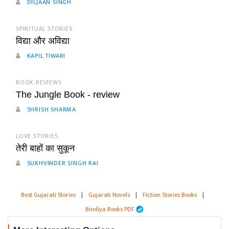
DILJAAN SINGH
SPIRITUAL STORIES
विद्या और अविद्या
KAPIL TIWARI
BOOK REVIEWS
The Jungle Book - review
SHRISH SHARMA
LOVE STORIES
तेरी बाहों का सुकून
SUKHVINDER SINGH RAI
Best Gujarati Stories
|
Gujarati Novels
|
Fiction Stories Books
|
Bindiya Books PDF