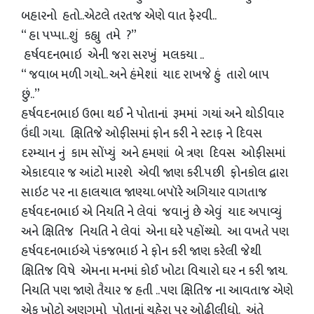
બહારનો હતો..એટલે તરતજ એણે વાત ફેરવી..
“ હા પપ્પા..શું કહ્યુ તમે ?”
હર્ષવદનભાઇ એની જરા સરખું મલકયા ..
“ જવાબ મળી ગયો.. અને હંમેશાં યાદ રાખજે હું તારો બાપ
છું..”
હર્ષવદનભાઇ ઉભા થઈ ને પોતાનાં રૂમમાં ગયાં અને થોડીવાર
ઉંઘી ગયા. ક્ષિતિજે ઓફીસમાં ફોન કરી ને સ્ટાફ ને દિવસ
દરમ્યાન નું કામ સોંપ્યું અને હમણાં બે ત્રણ દિવસ ઓફીસમાં
એકાદવાર જ આંટો મારશે એવી જાણ કરી.પછી ફોનકોલ દ્વારા
સાઇટ પર ના હાલચાલ જાણ્યા. બપૉરે અગિયાર વાગતાજ
હર્ષવદનભાઇ એ નિયતિ ને લેવાં જવાનું છે એવું યાદ અપાવ્યું
અને ક્ષિતિજ નિયતિ ને લેવાં એના ઘરે પહોંચ્યો. આ વખતે પણ
હર્ષવદનભાઇએ પંકજભાઇ ને ફોન કરી જાણ કરેલી જેથી
ક્ષિતિજ વિષે એમના મનમાં કોઈ ખોટા વિચારો ઘર ન કરી જાય.
નિયતિ પણ જાણે તૈયાર જ હતી ..પણ ક્ષિતિજ ના આવતાજ એણે
એક ખોટો અણગમો પોતાનાં ચહેરા પર ઓઢીલીધો. અંતે