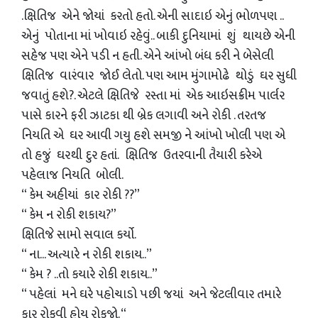
.ક્ષિતિજ એને જોયાં કરતો હતો. એની સાદાઇ એનું ભોળપણ ..
એનું પોતાના માં ખોવાઇ રહેવું.. બાકી દુનિયામાં શું થાયછે એની
સહેજ પણ એને પડી ન હતી. એને આંખો બંધ કરી ને બેસેલી
ક્ષિતિજ વારંવાર જોઈ લેતો. પણ આમ મુંગામોઢે થોડું ઘર સુધી
જવાતું હશે?. એટલે ક્ષિતિજે રસ્તા માં એક આઇસક્રીમ પાર્લર
પાસે કારને ફરી ઝાટકા થી બ્રેક લગાવી અને રોકી . તરતજ
નિયતિ એ ઘર આવી ગયુ હશે સમજી ને આંખો ખોલી પણ એ
તો હજું ઘરથી દુર હતાં. ક્ષિતિજ ઉતરવાની તૈયારી કરેએ
પહેલાજ નિયતિ બોલી.
“ કેમ અહીયાં કાર રોકી ??”
“ કેમ ન રોકી શકાય?”
ક્ષિતિજે સામો સવાલ કર્યો.
“ ના... અત્યારે ન રોકી શકાય..”
“ કેમ ? ..તો કયારે રોકી શકાય..”
“ પહેલાં મને ઘરે પહોચાડો પછી જયાં અને જેટલીવાર તમારે
કાર રોકવી હોય રોકજો. “