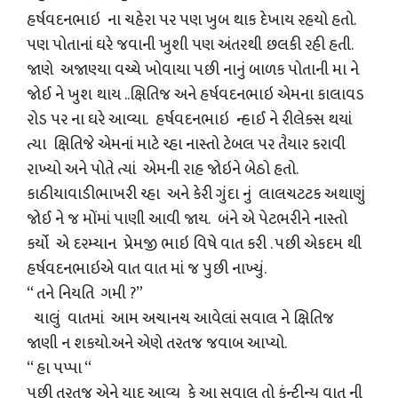
હર્ષવદનભાઇ ના ચહેરા પર પણ ખુબ થાક દેખાય રહયો હતો.
પણ પોતાનાં ઘરે જવાની ખુશી પણ અંતરથી છલકી રહી હતી.
જાણે અજાણ્યા વચ્ચે ખોવાયા પછી નાનું બાળક પોતાની મા ને
જોઈ ને ખુશ થાય ..ક્ષિતિજ અને હર્ષવદનભાઇ એમના કાલાવડ
રોડ પર ના ઘરે આવ્યા. હર્ષવદનભાઇ ન્હાઈ ને રીલેક્સ થયાં
ત્યા ક્ષિતિજે એમનાં માટે ચ્હા નાસ્તો ટેબલ પર તૈયાર કરાવી
રાખ્યો અને પોતે ત્યાં એમની રાહ જોઇને બેઠો હતો.
કાઠીયાવાડીભાખરી ચ્હા અને કેરી ગુંદા નું લાલચટટક અથાણું
જોઈ ને જ મોંમાં પાણી આવી જાય. બંને એ પેટભરીને નાસ્તો
કર્યો એ દરમ્યાન પ્રેમજી ભાઇ વિષે વાત કરી . પછી એકદમ થી
હર્ષવદનભાઇએ વાત વાત માં જ પુછી નાખ્યું.
“ તને નિયતિ ગમી ?”
ચાલું વાતમાં આમ અચાનચ આવેલાં સવાલ ને ક્ષિતિજ
જાણી ન શકયો.અને એણે તરતજ જવાબ આપ્યો.
“ હા પપ્પા “
પછી તરતજ એને યાદ આવ્યુ કે આ સવાલ તો કંન્ટીન્યુ વાત ની