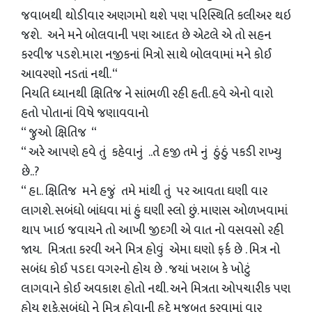
જવાબથી થોડીવાર અણગમો થશે પણ પરિસ્થિતિ કલીઅર થઇ
જશે. અને મને બોલવાની પણ આદત છે એટલે એ તો સહન
કરવીજ પડશે.મારા નજીકનાં મિત્રો સાથે બોલવામાં મને કોઈ
આવરણો નડતાં નથી. “
નિયતિ ધ્યાનથી ક્ષિતિજ ને સાંભળી રહી હતી. હવે એનો વારો
હતો પોતાનાં વિષે જણાવવાનો
“ જુઓ ક્ષિતિજ “
“ અરે આપણે હવે તું કહેવાનું ..તે હજી તમે નું ઠુંઠું પકડી રાખ્યુ
છે..?
“ હા.. ક્ષિતિજ મને હજું તમે માંથી તું પર આવતા ઘણી વાર
લાગશે. સબંધો બાંધવા માં હું ઘણી સ્લો છું. માણસ ઓળખવામાં
થાપ ખાઇ જવાયને તો આખી જીદગી એ વાત નો વસવસો રહી
જાય. મિત્રતા કરવી અને મિત્ર હોવું એમા ઘણો ફર્ક છે . મિત્ર નો
સબંધ કોઈ પડદા વગરનો હોય છે . જયાં ખરાબ કે ખોટું
લાગવાને કોઈ અવકાશ હોતો નથી. અને મિત્રતા ઓપચારીક પણ
હોય શકે.સબંધો ને મિત્ર હોવાની હદે મજબુત કરવામાં વાર