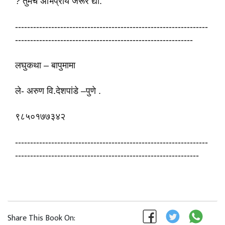
? तुमचे अभिप्राय जरूर द्या.
----------------------------------------------------------------
-----------------------------------------------------------
लघुकथा – बापुमामा
ले- अरुण वि.देशपांडे –पुणे .
९८५०१७७३४२
----------------------------------------------------------------
-------------------------------------------------------------
Share This Book On: