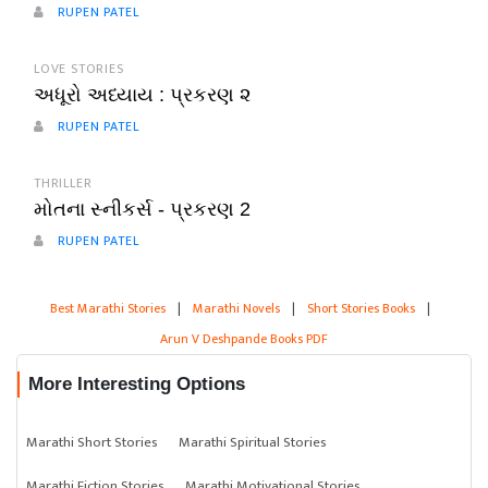
RUPEN PATEL
LOVE STORIES
અધૂરો અધ્યાય : પ્રકરણ ૨
RUPEN PATEL
THRILLER
મોતના સ્નીકર્સ - પ્રકરણ 2
RUPEN PATEL
Best Marathi Stories
|
Marathi Novels
|
Short Stories Books
|
Arun V Deshpande Books PDF
More Interesting Options
Marathi Short Stories
Marathi Spiritual Stories
Marathi Fiction Stories
Marathi Motivational Stories