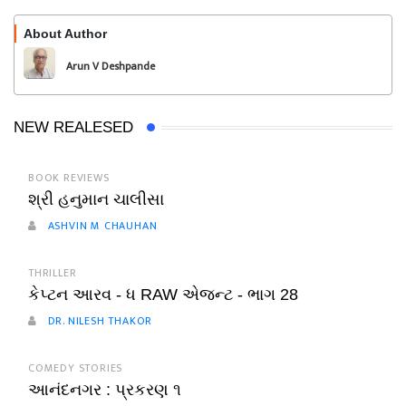
About Author
Follow
Arun V Deshpande
NEW REALESED
BOOK REVIEWS
શ્રી હનુમાન ચાલીસા
ASHVIN M CHAUHAN
THRILLER
કેપ્ટન આરવ - ધ RAW એજન્ટ - ભાગ 28
DR. NILESH THAKOR
COMEDY STORIES
આનંદનગર : પ્રકરણ ૧