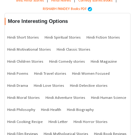
Best Hindi Stories
|
Hindi Novels
|
Comedy stories Books
|
RISHABH PANDEY Books PDF
More Interesting Options
Hindi Short Stories
Hindi Spiritual Stories
Hindi Fiction Stories
Hindi Motivational Stories
Hindi Classic Stories
Hindi Children Stories
Hindi Comedy stories
Hindi Magazine
Hindi Poems
Hindi Travel stories
Hindi Women Focused
Hindi Drama
Hindi Love Stories
Hindi Detective stories
Hindi Moral Stories
Hindi Adventure Stories
Hindi Human Science
Hindi Philosophy
Hindi Health
Hindi Biography
Hindi Cooking Recipe
Hindi Letter
Hindi Horror Stories
Hindi Film Reviews
Hindi Mythological Stories
Hindi Book Reviews