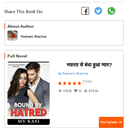
Share This Book On:
About Author
Follow
Poonam Sharma
Full Novel
नफरत से बंधा हुआ प्यार?
by Poonam Sharma
(743k)
702.1k
61
459.5k
Total Episodes : 54