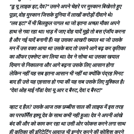
"डू यू लाइक इट, देव?" उसने अपने चेहरे पर मुस्कान बिखेरते हुए
पूछा, वोह मुस्कान जिसके दुनिया में लाखों करोड़ों दीवाने थे।
"लव इट!" में भी बिलकुल पागल था जो इतना अच्छा मौका अपने
हाथ से गवा रहा था। भाड़ में जाए वोह यादें मुझे तो बस एंजॉय करना
है और नई यादें बनानी हैं। यह उसका आखरी ख्याल था जो उसके
मन में उस वक्त आया था उसके बाद तो उसने आगे बढ़ कर कृतिका
का ऑफर एक्सेप्ट कर लिया था। देव ने सोचा था उसका खयाल
दिमाग से निकालना और आगे बढ़ना उसके लिए आसान होगा
लेकिन नहीं यह सब इतना आसान भी नहीं था क्योंकि पंद्रह मिनट
बाद ही उसे यह एहसास हो गया की यह सब उसके लिए मुश्किल है।
"देव! ओह माई गॉड! देव! यू आर द बैस्ट, देव! द बैस्ट!"
व्हाट द हैल? उसके आज तक छब्बीस साल की लाइफ में इस तरह
का परफॉर्मेंस इश्यू देव के साथ कभी नही हुआ। देव ने अपनी आंखे
बंद की और को काम कर रहा था उसी ओर फोकस करने लगा साथ
ही कृतिका की इरिटेटिंग आवाज़ भी इग्नोर करने की कोशिश करने