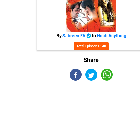
By
Sabreen FA
In
Hindi Anything
Total Episodes : 40
Share