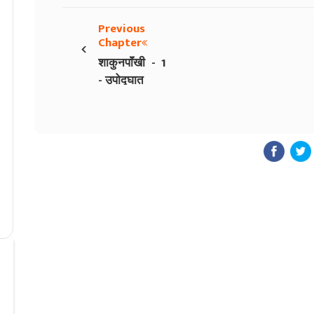
Previous
‹
Chapter
शाकुनपाॅंखी - 1
- उपोद्घात