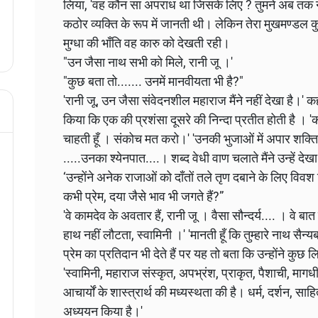
लिया, 'वह कौन सा अपराध था जिसके लिए ? तुमने अब तक न
कठोर व्यक्ति के रूप में जानती थी। लेकिन तेरा मुखमण्डल 
मुग्धा की भाँति वह कारु को देखती रही।
"उन जैसा नाथ सभी को मिले, रानी जू ।'
"कुछ बता तो....... उनमें मानवीयता भी है?"
'रानी जू, उन जैसा संवेदनशील महाराज मैंने नहीं देखा है।
किया कि एक की प्रशंसा दूसरे की निन्दा प्रतीत होती है । 'कहो
चाहती हूँ । संकोच मत करो।' 'उनकी भुजाओं में अपार शक्ति ह
.....उनका श्येनपात....। शब्द वेधी वाण चलाते मैंने उन्हें देखा
‘उन्होंने अनेक राजाओं को दाँतों तले तृण दबाने के लिए विवश कि
कभी प्रेम, दया जैसे भाव भी जगते हैं?”
'वे कामदेव के अवतार हैं, रानी जू । वैसा सौन्दर्य.... । वे 
हाथ नहीं लौटता, स्वामिनी ।' 'मानती हूँ कि तुम्हारे नाथ सै
प्रेम का प्रतिदान भी देते हैं पर यह तो बता कि उन्होंने कुछ ल
'स्वामिनी, महाराज संस्कृत, अपभ्रंश, प्राकृत, पैशाची, मागधी,
आचार्यों के शास्त्रार्थ की मध्यस्थता की है। धर्म, दर्शन, साह
अध्ययन किया है।'