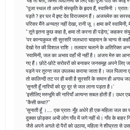
'यह तो बता, किसी विद्योत्तमा के लिए वहाँ पूजा पाठ का कोई स्
"पूजा स्थल तो अपनी संस्कृति के हृदय हैं, स्वामिनी । प्रातः 
पड़ते ? हर घर में इष्ट देव विराजमान हैं। अजयमेरु का सरस
परिसर मैंने अन्यत्र नहीं देखा, रानी जू । क्षमा करें स्वामिनी, 
" तूने इतना कुछ कहा है, क्षमा तो करना ही पड़ेगा,' कहकर सं
'पर कान्यकुब्ज सी सुरसरि जलधारा चाहमान के भाग्य से 
देखो रेत की विशाल राशि । तलवार चलाने के अतिरिक्त अन्य
'स्वामिनी, जल का अभाव वहाँ भी नहीं है। अजय मेरु का आना
गए हैं। छोटे-छोटे सरोवरों को बनाकर जनसमूह अपने लिए ज
पड़ने पर तुरन्त जल उपलब्ध कराया जाता है। जल पिलाना एक प
तो कालिन्दी तट पर ही बसी है सुरसरि के समान ही अगाध ज
'सुनती हूँ नारियों को दूर दूर से जल लाना पड़ता है।'
‘इसीलिए मरुभूमि की नारियाँ अत्यन्त सबल होती हैं। उधर ए
"कैसी कथा?"
'सुनाती हूँ ।.... एक प्रातः मुँह अधेरे ही एक महिला जल क
दुक्का छोड़कर अभी लोग गाँव में जगे नहीं थे। गाँव के बाह
जैसे अपने अगले दो पैरों को उठाया, महिला ने शीघ्रता से उसक