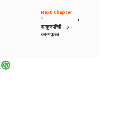
Next Chapter
›
शाकुनपाॅंखी - 3 -
कान्यकुब्ज