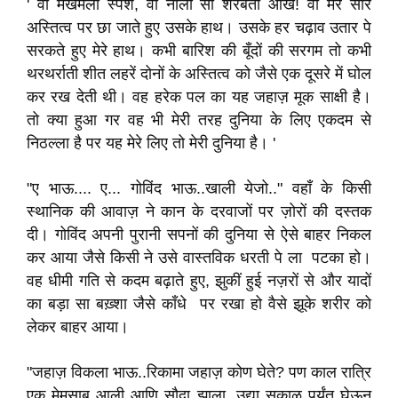
' वो मखमली स्पर्श, वो नीली सी शरबती आँखें! वो मेरे सारे
अस्तित्व पर छा जाते हुए उसके हाथ। उसके हर चढ़ाव उतार पे
सरकते हुए मेरे हाथ। कभी बारिश की बूँदों की सरगम तो कभी
थरथर्राती शीत लहरें दोनों के अस्तित्व को जैसे एक दूसरे में घोल
कर रख देती थी। वह हरेक पल का यह जहाज़ मूक साक्षी है।
तो क्या हुआ गर वह भी मेरी तरह दुनिया के लिए एकदम से
निठल्ला है पर यह मेरे लिए तो मेरी दुनिया है। '
"ए भाऊ.... ए... गोविंद भाऊ..खाली येजो.." वहाँ के किसी
स्थानिक की आवाज़ ने कान के दरवाजों पर ज़ोरों की दस्तक
दी। गोविंद अपनी पुरानी सपनों की दुनिया से ऐसे बाहर निकल
कर आया जैसे किसी ने उसे वास्तविक धरती पे ला पटका हो।
वह धीमी गति से कदम बढ़ाते हुए, झुकीं हुई नज़रों से और यादों
का बड़ा सा बख़्शा जैसे काँधे पर रखा हो वैसे झूके शरीर को
लेकर बाहर आया।
"जहाज़ विकला भाऊ..रिकामा जहाज़ कोण घेते? पण काल रात्रि
एक मेमसाब आली आणि सौदा झाला, उद्या सकाळ पर्यंत घेऊन