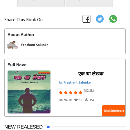
Share This Book On:
About Author
Follow
Prashant Salunke
Full Novel
एक था लेखक
by Prashant Salunke
(82.2k)
96.2k
18
35k
Total Episodes : 8
NEW REALESED