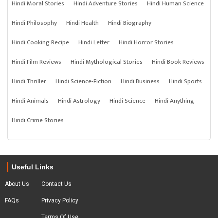
Hindi Moral Stories
Hindi Adventure Stories
Hindi Human Science
Hindi Philosophy
Hindi Health
Hindi Biography
Hindi Cooking Recipe
Hindi Letter
Hindi Horror Stories
Hindi Film Reviews
Hindi Mythological Stories
Hindi Book Reviews
Hindi Thriller
Hindi Science-Fiction
Hindi Business
Hindi Sports
Hindi Animals
Hindi Astrology
Hindi Science
Hindi Anything
Hindi Crime Stories
Useful Links
About Us
Contact Us
FAQs
Privacy Policy
Terms Of Use