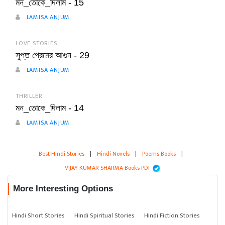
মন_তোকে_দিলাম - 15
LAMISA ANJUM
LOVE STORIES
সুপ্ত প্রেমের আগুন - 29
LAMISA ANJUM
THRILLER
মন_তোকে_দিলাম - 14
LAMISA ANJUM
Best Hindi Stories
|
Hindi Novels
|
Poems Books
|
VIJAY KUMAR SHARMA Books PDF
More Interesting Options
Hindi Short Stories
Hindi Spiritual Stories
Hindi Fiction Stories