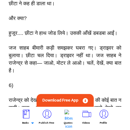
छीटा ने कह ही डाला था।
और क्या?
हुजूर.... छीटा ने हाथ जोड लिये। उसकी आँखें डबडबा आईं।
जज साहब बीमारी कड़ी समझकर घबरा गए। ड्राइवर को
बुलाया। छीटा चल दिया। ड्राइवर नहीं था। जज साहब ने
राजेन्द्र से कहा— जाओ, मोटर ले आओ। चलें, देखें, क्या बात
है।
6)
Download Free App
राजेन्द्र को देखकर रामेश्वरजी सूख गए। टालने की कोई बात न
सूझी। कहा— बेटा, पद्‌मा को बुख़ार आ गया है, चलो, देखो, तब
तक मैं जज साहब से कुछ बातें करता हूँ।
Books
Publish Free
Quotes
Videos
Profile