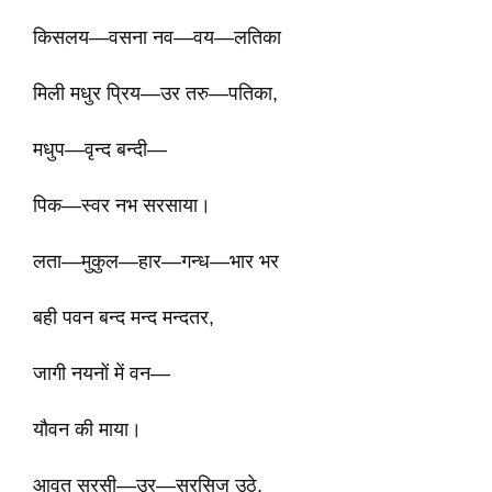
किसलय—वसना नव—वय—लतिका
मिली मधुर प्रिय—उर तरु—पतिका,
मधुप—वृन्द बन्दी—
पिक—स्वर नभ सरसाया।
लता—मुकुल—हार—गन्ध—भार भर
बही पवन बन्द मन्द मन्दतर,
जागी नयनों में वन—
यौवन की माया।
आवृत सरसी—उर—सरसिज उठे,