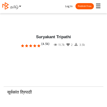
☰
Log In
தமிழ்
Publish Free
Suryakant Tripathi
(4.5k)
11.7k
2
3.5k
सूर्यकांत त्रिपाठी