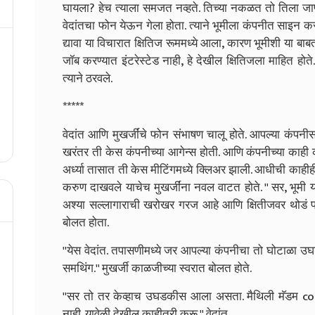
घायला? हेच त्याला समजत नव्हते. तिच्या नकळत तो तिला जाणू
वेदांतचा फोन येऊन गेला होता. त्याने भूमीला कंपनीत साइन कर
द्यावा या विचारात क्षितिज रूममध्ये आला, कारण भूमीशी या ब
जॉब करण्यात इंटरेस्टेड नाही, हे देखील क्षितिजला माहित ह
त्याने ठरवले.
*****
वेदांत आणि मुखर्जींचे फोन संभाषण चालू होते. आपल्या कंपन
खरंतर ती केस कंपनीच्या आगेन्स होती. आणि कंपनीच्या काही का
अर्ध्या तासात ती केस मीटिंगमध्ये क्लिअर झाली. आधीची काहीही
करुण दाखवले याचेच मुखर्जींना नवल वाटत होते.
'' सर, भूमी
अश्या सल्लागाराची खरोखर गरज आहे आणि क्षितीजवर थोडं प्र
बोलत होता.
''येस वेदांत. तपासणीमध्ये जर आपल्या कंपनीचा तो घोटा
समथिंग.'' मुखर्जी काळजीच्या स्वरात बोलत होते.
''सर तो तर केव्हाच उघडकीस आला असता. मैथिली मॅडम cou
नाही. यावेळी देखील काहीतरी करू.'' वेदांत