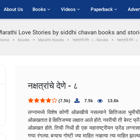
About Us
Books 
Videos 
Paperback 
Adver
Marathi Love Stories by siddhi chavan books and stories PD
Home
Novels
Marathi Novels
नक्षत्रांचे देणे - ८ - Novels
नक्षत्रांचे देणे - ८
नक्षत्रांचे देणे - ८
(7.5k)
7.5k
13.6k
लग्नामध्ये विशेष कोणी ओळखीचे नसल्याने क्षितिजला भूमीच
ओळखतात हे क्षितिजच्या लक्षात आले होते. नवरीची ती बेस्ट फ्रे
ओळखत होते. तिची निधी ही एक महाराष्ट्रीयन फ्रेंड लग्नासाठ
गप्पा रंगल्या. बऱ्याच गोष्टी ज्या माहित नव्हत्या त्या माहित 