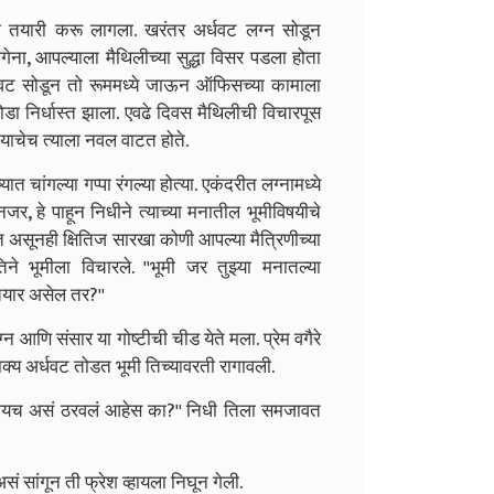
ची तयारी करू लागला. खरंतर अर्धवट लग्न सोडून
ागेना, आपल्याला मैथिलीच्या सुद्धा विसर पडला होता
धवट सोडून तो रूममध्ये जाऊन ऑफिसच्या कामाला
ा निर्धास्त झाला. एवढे दिवस मैथिलीची विचारपूस
याचेच त्याला नवल वाटत होते.
त चांगल्या गप्पा रंगल्या होत्या. एकंदरीत लग्नामध्ये
र, हे पाहून निधीने त्याच्या मनातील भूमीविषयीचे
त असूनही क्षितिज सारखा कोणी आपल्या मैत्रिणीच्या
ने भूमीला विचारले.
''भूमी जर तुझ्या मनातल्या
 तयार असेल तर?''
न आणि संसार या गोष्टीची चीड येते मला. प्रेम वगैरे
ाक्य अर्धवट तोडत भूमी तिच्यावरती रागावली.
े जगायच असं ठरवलं आहेस का?'' निधी तिला समजावत
असं सांगून ती फ्रेश व्हायला निघून गेली.