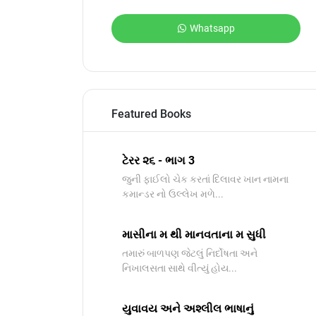
Whatsapp
Featured Books
ટેરર ૨૬ - ભાગ 3
જુની ફાઈલો ચેક કરતાં દિલાવર ખાન નામના
કમાન્ડર નો ઉલ્લેખ મળે...
માસીના મ થી માનવતાના મ સુધી
તમારું બાળપણ જેટલું નિર્દોષતા અને
નિખાલસતા સાથે વીત્યું હોય...
યુવાવય અને અશ્લીલ ભાષાનું