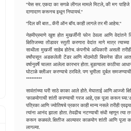
''येस सर. एकदा का सगळे लीगल मामले मिटले, की मग पाहिजे 
दाणादाण करूनच इथून निघायचं.''
''दिल की बात... कॅरी ऑन बॉय. काही लागले तर मी आहेच.''
नेहमीप्रमाणे खुश होत मुखर्जींनी फोन ठेवला आणि वेदांतने 
क्षितिजच्या तोंडावर स्तुती करणारा वेदांत मागे मात्र त्याच
साथीला मुखर्जी साहेब होतेच. कंपनीचे अधिकारी असली तरीही 
वर्षांपासून अडकलेली टेंडर आणि मोठमोठी बिसनेस डील आ
वर्षानुवर्षे चालत आलेला कारभार होता. बुडत्याला काठीचा आ
घोटाळे क्लीअर करण्याचे ठरविले. पण भूमीला दुर्बल समजण्याची
*********
सावंतांच्या घरी साठे काका आले होते. मेघाताई आणि आज्जो क्षि
'काळयोगाची शांती करण्याची गरज आहे, एक पूजा करून घ्या.'अ
पत्रिका आणि ज्योतिषचे प्रकार काही मान्य नसले तरीही एवढ्या
त्यांना आनंद झाला होता. तेवढीच नटण्याची संधी म्हणून त्या तया
करून कळवले. क्षितीज आल्यावर काळयोग शांती आणि पूजा क
लागल्या.