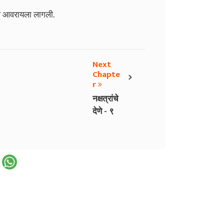
ील आवरायला लागली.
Next
›
Chapte
r
नक्षत्रांचे
देणे - ९