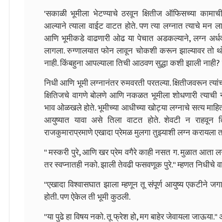
'सकाळी भूमीला भेटण्याचे ठरवून क्षितीज ऑफिसच्या कामा
आल्याने त्याला वाईट वाटत होते. पण त्या लग्नात त्याचे मन ल
आणि भूमीकडे वाढणारी ओढ या पेचात अडकल्याने, लग्न अर्
लागला. रुग्णालयात फोन लावून चोकशी करून झाल्यावर तो थोड
नाही. किंबहुना आपल्याला तिची आठवण सुद्धा कशी झाली नाही? 
निधी आणि भूमी लग्नानंतर रुमवरती परतल्या. क्षितीजवरून त्यांच्या
क्षितिजचे वागणे बोलणे आणि नकळत भूमीला शोधणारी त्याची नज
भाव ओळखले होते. भूमीच्या आधीच्या खोट्या लग्नाचे सत्य माहि
आयुष्यात यावा असे तिला वाटत होते. शेवटी न राहवून ति
राजकुमाराप्रमाणे एखादा प्रेमळ मुलगा तुझ्याशी लग्न करायला
'' मस्करी पुरे, आणि खर प्रेम वगैरे काही नसत ग. मुळात आता लग्
तर स्वप्नातही नको. झाली तेवढी फसवणूक पुरे.'' म्हणत निधीचे व
''एखादा विश्वासघात झाला म्हणून तू संपूर्ण आयुष्य एकटीन
होती. पण ऐकेल ती भूमी कुठली.
''या पुढे हा विषय नको. तू फ्रेश हो, मग बाहेर जेवायला जाऊया.'' 