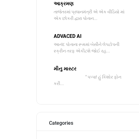
આક્રમણ
તાજેતરમાં પ્રધાનમંત્રી એ એક વીડિયો માં
એક છોકરી દ્વારા પોતાન...
ADVACED AI
આનંદ પોતાના રૂમમાં બેસીને લેપટોપની
સ્ક્રીન તરફ એકીટશે જોઈ રહ...
મીનુ માસ્ટર
" પપ્પા! હું કિશોર ફોન
કરી...
Categories