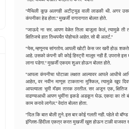
''मैथिली कूछ अलगही अटीट्युड वाली लाडकी थी. अगर उस
कंपनीका हेड होता.'' मुखर्जी रागारागात बोलत होते.
''जाऊदे ना सर. आपण वेळेत तिला बाजूला केलं, त्यामुळे
क्षितिजचे हात तिथपर्यंत पोहोचले आहेत. सो बी अलर्ट.''
''येस, म्हणूनच सांगतोय. आपली खोटी केस जर खरी होऊ शकते,
आहे. उसको कंपनी की कोई हिस्ट्री मालूम नही हैं. उपरासे इस म
लाना पडेगा.'' मुखर्जी एकदम शुअर होऊन बोलत होते.
''आपला कंपनीचा घोटाळा लक्षात आल्यावर आपले आधीचे आर्थ
आहेत, वर नवीन माणूस टाकताना मुश्किल, त्यामुळे खूप दिव
आपल्याला भूमी मॅडम तारक ठरतील. सर अजून एक, क्षितिज 
वाढण्याआधी आपण भूमींना इकडे अडकून घेऊ. एकदा का तो बॉण्ड
काम करावे लागेल.'' वेदांत बोलत होता.
''दिल कि बात बोली तुने. इस बार कोई गलती नही. पहेले वो बॉण
इंग्लिश-हिंदीला एकत्र करत मुखर्जी खुश होऊन टाळी वाजवत खु