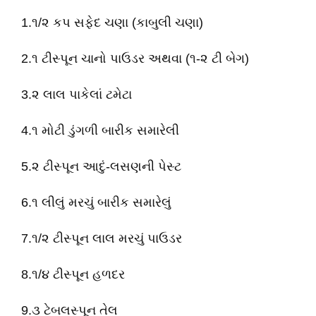
1.૧/૨ કપ સફેદ ચણા (કાબુલી ચણા)
2.૧ ટીસ્પૂન ચાનો પાઉડર અથવા (૧-૨ ટી બેગ)
3.૨ લાલ પાકેલાં ટમેટા
4.૧ મોટી ડુંગળી બારીક સમારેલી
5.૨ ટીસ્પૂન આદું-લસણની પેસ્ટ
6.૧ લીલું મરચું બારીક સમારેલું
7.૧/૨ ટીસ્પૂન લાલ મરચું પાઉડર
8.૧/૪ ટીસ્પૂન હળદર
9.૩ ટેબલસ્પૂન તેલ