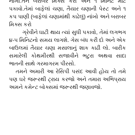
નાંખો.તેને બરાબર મિક્સ કરો અને ૧ મિનિટ માટે
પકાવો.તેમાં બાફેલાં ચણા, તૈયાર ચણાની પેસ્ટ અને ૧
કપ પાણી (બાફેલાં ચણામાંથી કાઢેલું) નાંખો અને બરાબર
મિક્સ કરો
ગ્રેવીને ઘાટી થાય ત્યાં સુધી પકાવો, તેમાં લગભગ
૪-૫ મિનિટનો સમય લાગશે. ગેસ બંધ કરી દો અને એક
બાઉલમાં તૈયાર ચણા મસાલાનું શાક કાઢી લો. બારીક
સમારેલી કોથમીરથી સજાવીને ભટુરા અથવા સાદા
ભાતની સાથે ગરમાગરમ પીરસો.
તમને અમારી આ રેસિપી પસંદ આવી હોય તો તમે
પણ ઘરે જરૂરથી ટ્રાય કરજો અને તમારા અભિપ્રાય
અમને કમેન્ટ બોક્સમાં જરૂરથી જણાવજો.