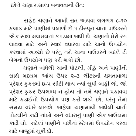
છોલે ચણા મસાલા બનાવવાની રીત:
સફેદ ચણાને આખી રાત અથવા લગભગ ૮-૧૦
કલાક માટે પાણીમાં પલાળી દો.૧ ટીસ્પૂન ચાના પાઉડરને
એક સાદા મલમલનાં કપડામાં બાંધી દો. ચણાનો ઘેરો રંગ
લાવવા માટે અને સ્વાદ વધારવા માટે ચાનો ઉપયોગ
કરવામાં આવ્યો છે પરંતુ તમે ચાના પાઉડરને બદલે ટી
બેગનો ઉપયોગ પણ કરી શકો છો.
ચણાને બાંધેલી ચાની પોટલી, મીઠું અને પાણીની
સાથે મધ્યમ આંચ ઉપર ૨-૩ લીટરની ક્ષમતાવાળા
પ્રેશર કુકરમાં ૪-૫ સીટી થાય ત્યાં સુધી બાફી લો. જો
પ્રેશર કુકર ઉપલબ્ધ ન હોય તો તમે ચણાને પકાવવા
માટે કડાઈનો ઉપયોગ પણ કરી શકો છો, પરંતુ તેમાં
સમય વધારે લાગશે. બાફેલા ચણામાંથી બાંધેલી ચાની
પોટલીને કાઢી નાંખો અને વધારાનું પાણી એક બાઉલમાં
કાઢી લો. કાઢેલાં પાણીને પછીનાં સ્ટેપમાં ઉપયોગ કરવા
માટે બાજુમાં મૂકી દો.