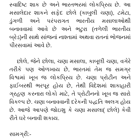
સ્વાદિષ્ટ શાક છે અને ભારતભરમાં લોકપ્રિય છે. આ
મસાલેદાર શાકને સફેદ છોલે (કાબુલી ચણા), ટમેટા,
ડુંગળી અને પરંપરાગત ભારતીય મસાલાઓથી
બનાવવામાં આવે છે અને ભટુરા (તળેલી ભારતીય
બ્રેડ)ની સાથે સાંજનાં નાશ્તામાં અથવા રાતનાં ભોજનમાં
પીરસવામાં આવે છે.
છોલે, જેને છોલા, ચણા મસાલા, કાબૂલી ચણા, વગેરે
તરીકે પણ ઓળખાય છે, ભારતમાં તેમ જ સમગ્ર
વિશ્વમાં ખૂબ જ લોકપ્રિય છે. ચણા પ્રોટીન અને
ફાઈબરથી ભરપૂર હોય છે, તેથી વિદેશમાં શાકાહારી
ગ્રહણ કરનારા લોકો માટે, તે પ્રોટીનનો ખૂબ જ સારો
વિકલ્પ છે. ચણા બનાવવાની દરેકની પદ્ધતિ અલગ હોય
છે. આજે આપણે જોઇશુ કે ચણા મસાલા( છોલે) કેવી
રીતે ઘરે બનાવી શકાય.
સામગ્રી:-