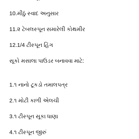
10.મીઠું સ્વાદ અનુસાર
11.૨ ટેબલસ્પૂન સમારેલી કોથમીર
12.1/4 ટીસ્પૂન હિંગ
સૂકો મસાલા પાઉડર બનાવવા માટે:
1.૧ નાનો ટૂકડો તમાલપત્ર
2.૧ મોટી કાળી એલચી
3.૧ ટીસ્પૂન સૂકા ધાણા
4.૧ ટીસ્પૂન જીરું