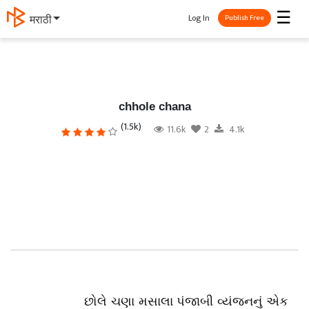
☰
Log In
मराठी
Publish Free
chhole chana
(1.5k)
11.6k
2
4.1k
છોલે ચણા મસાલા પંજાબી વ્યંજનનું એક