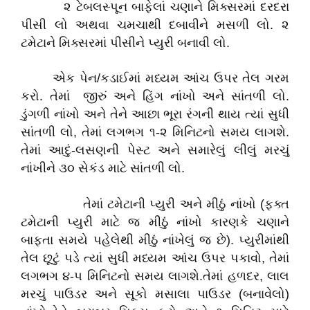
૨ ટેબલસ્પૂન બાફેલાં ચણાને મિક્સરમાં દરદરા
પીસી લો અથવા ચમચાથી દબાવીને મસળી લો. ૨
ટમેટાને મિક્સરમાં પીસીને પ્યુરી બનાવી લો.
એક પેન/કડાઈમાં મધ્યમ આંચ ઉપર તેલ ગરમ
કરો. તેમાં જીરું અને હિંગ નાંખો અને સાંતળી લો.
ડુંગળી નાંખો અને તેને આછા ભૂરા રંગની થાય ત્યાં સુધી
સાંતળી લો, તેમાં લગભગ ૧-૨ મિનિટનો સમય લાગશે.
તેમાં આદું-લસણની પેસ્ટ અને સમારેલું લીલું મરચું
નાંખીને ૩૦ સેકંડ માટે સાંતળી લો.
તેમાં ટમેટાની પ્યુરી અને મીઠું નાંખો (ફક્ત
ટમેટાની પ્યુરી માટે જ મીઠું નાંખો કારણકે ચણાને
બાફતા સમયે પહેલેથી મીઠું નાંખેલું જ છે). પ્યુરીમાંથી
તેલ છૂટું પડે ત્યાં સુધી મધ્યમ આંચ ઉપર પકાવો, તેમાં
લગભગ ૪-૫ મિનિટનો સમય લાગશે.તેમાં હળદર, લાલ
મરચું પાઉડર અને સૂકો મસાલા પાઉડર (બનાવેલો)