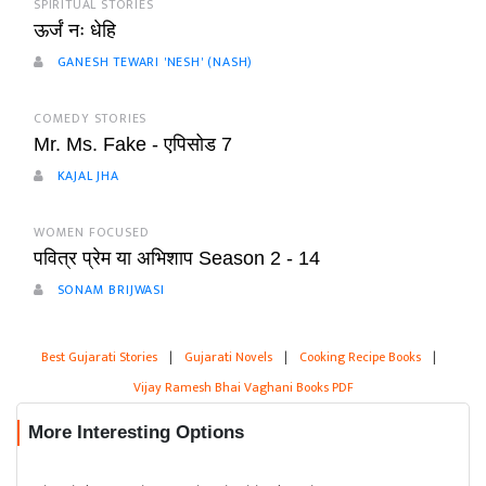
SPIRITUAL STORIES
ऊर्जं नः धेहि
GANESH TEWARI 'NESH' (NASH)
COMEDY STORIES
Mr. Ms. Fake - एपिसोड 7
KAJAL JHA
WOMEN FOCUSED
पवित्र प्रेम या अभिशाप Season 2 - 14
SONAM BRIJWASI
Best Gujarati Stories
|
Gujarati Novels
|
Cooking Recipe Books
|
Vijay Ramesh Bhai Vaghani Books PDF
More Interesting Options