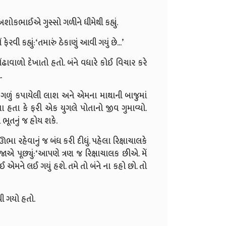
શોકભાઈએ ગુસ્સો ગળીને ધીમેથી કહ્યું.
રવી કહ્યું:
‘
તમારું ઠેકાણું આવી ગયું છે...
’
ાવાળો દેખાતો હતો. બંને વધારે કોઈ વિચાર કરે
.
ગળું કપાયેલી લાશ અને એમના માથાની બાજુમાં
ેતા હતા કે ફરી એક યુગલે પોતાનો જીવ ગુમાવ્યો.
ભૂતનું જ હોય શકે.
ભા રહેવાનું જ બંધ કરી દીધું. પહેલા રિક્ષાચાલકે
જાએ પૂછ્યું:
‘
આપણે ત્રણ જ રિક્ષાચાલક છીએ. મેં
ઈ એમને લઈ ગયું હશે. તમે તો બંને ના કહો છો. તો
વી ગયો હતો.