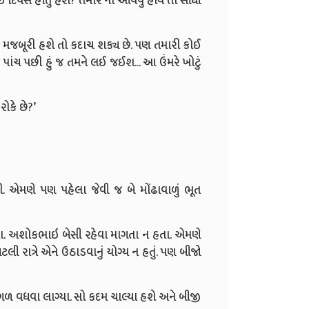
ઈ દિવસ હોતું હશે
?
તમારે ના આવવું હોય તો સીધી
બહુ મજબૂરી હશે તો કદાચ શક્ય છે. પણ તમારી કોઈ
રે પાંચ પછી હું જ તમને લઈ જઈશ... આ ઉંમરે ખોટું
રોકે છે
?’
કરી. એમણે પણ પહેલા જેવી જ
બે મોંઢાવાળું ભૂત
ા.
અશોકભાઇ બેસી રહેવા માગતા ન હતા. એમણે
. આટલી રાત્રે એને ઉઠાડવાનું યોગ્ય ન હતું. પણ બીજો
 વધવા લાગ્યા. સો કદમ ચાલ્યા હશે અને બીજી