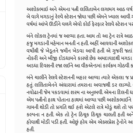
અશોકભાઇ અને એમના પત્ની લલિતાબેન લગભગ આઠ વર્ષ પછી 
બે વાગે મગડાનું રેલ્વે સ્ટેશન જોયા પછી એમને ખ્યાલ આવી 
વર્ષમાં આંખે ઊડીને વળગે એવો કોઈ ફેરફાર રેલવે સ્ટેશન પર 
બંને લોકલ
ટ્રેન
માં જ આવ્યા હતા. આમ તો આ ટ્રેન રાત્રે 
હજુ
મગડાની મહેમાન બનતી ન હતી. અહીં આવવાની અશોકભાઈ
વર્ષોથી જે ખેડૂતને જમીન ખેડવા આપી હતી એ ગુજરી જતા
નોકરી અને બીજી દોડધામને કારણે છેક અમદાવાદથી મગડા આવ
અડધા દિવસની રજા લઈને આ વીકએન્ડમાં કાર્યક્રમ ગોઠવી કા
બંને ચાલીને રેલવે સ્ટેશનની બહાર આવ્યા ત્યારે એકલા જ પ્
હતું. લલિતાબેનને અંધારામાં તમરાના અવાજથી ડર લાગ્ય
નવોઢાની જેમ પકડવામાં શરમ ના અનુભવી. એમના દિલની ધડ
એમ પત્નીનો હાથ પોતાના હાથમાં આવ્યા પછી અશોકભાઈને રોમા
ગામની થોડી તો પ્રગતિ થઈ હશે એટલે રાત્રે મોડું થશે ત
કલ્પના ન હતી. એક તો ટ્રેન ઠિચૂક ઠિચૂક ચાલતી હતી અ
હોવાથી મોડી પડી હતી. ઓછું હોય એમ એક્સપ્રેસ ટ્રેન
હતી.