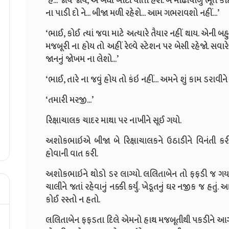
‘
હેં... જાવ જાવ
,
એ બધી ખોટી વાતો હશે.
બે મોઢાવાળું ભૂત કો
ના પાડી દો ને... બીજા મળી રહેશે... આમ ગભરાવશો નહીં...
’
‘
ભાઈ
,
કોઈ ત્યાં જવા માટે અત્યારે તૈયાર નહીં થાય. એની 
મજબૂરી ના હોય તો અહીં
રેલ્વે સ્ટેશન પર બેસી રહેજો. સવા
જાનનું જોખમ ના લેશો...
’
‘
ભાઈ
,
તારે ના જવું હોય તો કંઇ નહીં... અમને શું કામ
ડરાવીને 
‘
તમારી મરજી...
’
રિક્ષાચાલક ચાદર માથા પર નાખીને સૂઈ ગયો.
અશોકભાઇએ બીજા બે
રિક્ષાચાલકને ઉઠાડીને વિનંતી 
હોવાની
વાત કરી.
અશોકભાઇ
ને થોડો ડર લાગ્યો. લલિતાબેન તો ફફડી જ ગય
ચાલીને જતાં
રહેવાનું નક્કી કર્યું. ખેડૂતનું ઘર નજીક જ હતું
કોઈ રસ્તો ન હતો.
લલિતાબેન ફફડતા દિલે એમનો હાથ મજબૂતીથી પકડીને આગળ