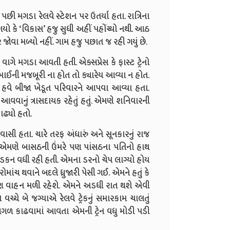
મગડા રેલવે સ્ટેશન પર ઉતર્યા હતા. રાત્રિના
ગયો કે
‘
વિકાસ
’
હજુ સુધી અહીં પહોંચ્યો નથી. આઠ
જોવા મળ્યો નહીં. ગામ હજુ પછાત જ રહી ગયું છે.
આઠ વાગે મગડા આવતી હતી.
એક્સપ્રેસ કે ફાસ્ટ ટ્રેનો
ની મજબૂરી ના હોત તો ક્યારેય આવ્યા ન હોત.
ં હવે બીજા ખેડૂત પરિવારને આપવા આવ્યા હતા.
વાનું ત્રાસદાયક રહેતું હતું. એમણે શનિવારની
ઢ્યો હતો.
રવાસી હતા. ચારે તરફ અંધારું અને સૂનકારનું રાજ
ો. એમણે બાસઠની ઉંમરે પણ પાંસઠના પતિનો હાથ
કન વધી રહી હતી. એમના ડરનો ચેપ લાગ્યો હોય
ંચ થવાને બદલે ધ્રુજારી પેસી ગઈ. એમને હતું કે
ો પણ વાહન મળી રહેશે. એમને અડધી રાત થશે એવી
ને
વચ્ચે બે જગ્યાએ રેલવે ટ્રેકનું સમારકામ ચાલતું
ોને આગળ કાઢવામાં આવતા એમની
ટ્રેન વધુ મોડી પડી