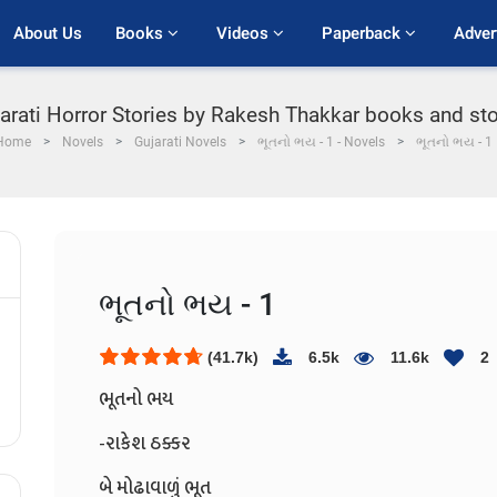
About Us
Books 
Videos 
Paperback 
Adver
jarati Horror Stories by Rakesh Thakkar books and sto
Home
Novels
Gujarati Novels
ભૂતનો ભય - 1 - Novels
ભૂતનો ભય - 1
ભૂતનો ભય - 1
(41.7k)
6.5k
11.6k
2
ભૂતનો ભય
-રાકેશ ઠક્કર
બે મોઢાવાળું ભૂત