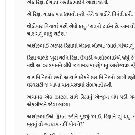
એક રિક્ષા દેખાતા
અશોકભાઇને આશા જાગી.
એ રિક્ષા
ચાલક પણ ઊંઘતો હતો. એને જગાડીને વિનંતી કરી.
થોડીવાર વિચાર્યા પછી એણે કહ્યું:
‘
રાતનો ટાઈમ છે. આમ તો 
ચાર ગણું ભાડું લઇશ.
’
અશોકભાઇ ઝટપટ રિક્ષામાં બેસતા બોલ્યા:
‘
ભાઈ
,
પાંચગણું
રિક્ષા ચાલકે ખુશ થઈને રિક્ષા ઉપાડી. અશોકભાઇએ જોયું 
નથી. આ ઝાડપાનને લીધે જ ગામડામાં રહેવાનું આરોગ્યપ્રદ રહે 
ચાર મિનિટનો રસ્તો અત્યારે દરેકને દસ મિનિટનો લાગી રહ્યો 
ઘરઘરાટી જ આખા વાતાવરણમાં સંભળાતી હતી.
અચાનક એક ઝાટકા સાથે રિક્ષાનું એન્જીન બંધ પડી ગ
એકબીજાને જોવા લાગ્યા.
અશોકભાઈએ હિંમત કરીને પૂછ્યું:
‘
ભાઈ
,
રિક્ષાને શું થયું...
?
ભૂતનું તો આ કામ નહીં હોય ને
?’