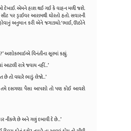
 દેખાઈ. એમને હાશ થઈ ગઈ કે વાહન મળી જશે.
ની સીટ પર ડ્રાઈવર આરામથી ઘોરતો હતો. સવારની
 હોવાનું અનુમાન કરી એને જગાડ્યો:
‘
ભાઈ
,
ઊઠોને
?’
અશોકભાઇએ વિનંતીના સૂરમાં કહ્યું.
ાં આટલી રાત્રે જવાય નહીં...
’
 છે તો વધારે ભાડું લેજો...
’
છો. તમે દસગણા પૈસા આપશો તો પણ કોઈ આવશે
ર નીકળે છે અને ગળું દબાવી દે છે...
’