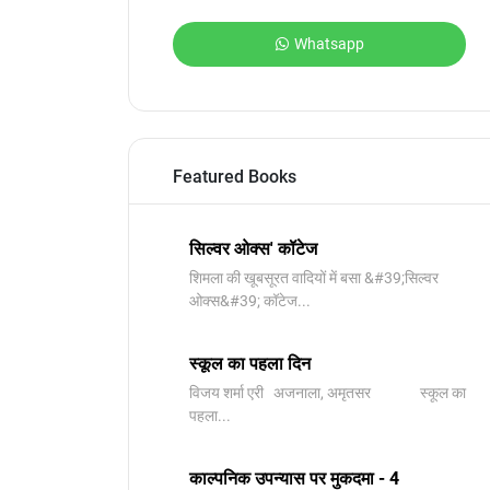
Whatsapp
Featured Books
सिल्वर ओक्स' कॉटेज
शिमला की खूबसूरत वादियों में बसा &#39;सिल्वर
ओक्स&#39; कॉटेज...
स्कूल का पहला दिन
विजय शर्मा एरी अजनाला, अमृतसर स्कूल का
पहला...
काल्पनिक उपन्यास पर मुकदमा - 4