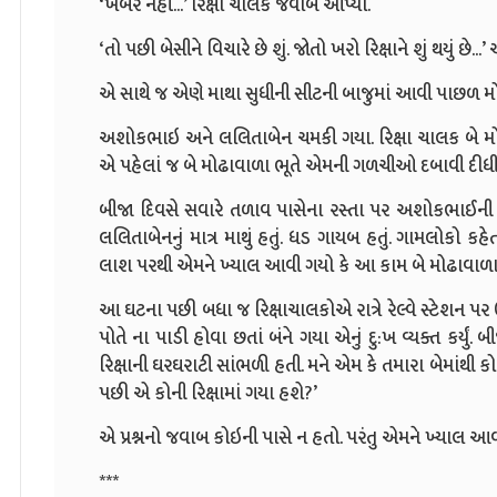
‘
ખબર નહીં...
’
રિક્ષા ચાલકે જવાબ આપ્યો.
‘
તો પછી બેસીને વિચારે છે શું. જોતો ખરો રિક્ષાને શું થયું છે...
’
અ
એ સાથે જ એણે માથા સુધીની સીટની બાજુમાં આવી પાછળ મોં ફે
અશોકભાઇ અને લલિતાબેન ચમકી ગયા. રિક્ષા ચાલક બે મોંઢ
એ પહેલાં જ
બે મોઢાવાળા ભૂતે એમની ગળચીઓ દબાવી દીધી
બીજા દિવસે સવારે તળાવ પાસેના રસ્તા પર અશોકભાઈની 
લલિતાબેનનું માત્ર માથું હતું. ધડ ગાયબ હતું. ગામલોકો કહ
લાશ પરથી એમને ખ્યાલ આવી ગયો કે આ કામ બે
મોઢાવાળા 
આ ઘટના પછી બધા જ રિક્ષાચાલકોએ રાત્રે રેલ્વે સ્ટેશન પર ઊ
પોતે ના પાડી હોવા છતાં બંને ગયા એનું દુ:ખ વ્યક્ત કર્યું. બી
રિક્ષાની ઘરઘરાટી સાંભળી હતી. મને એમ કે તમારા બેમાંથી કો
પછી એ કોની રિક્ષામાં ગયા હશે
?’
એ પ્રશ્નનો જવાબ કોઇની પાસે ન હતો. પરંતુ એમને ખ્યાલ આ
***