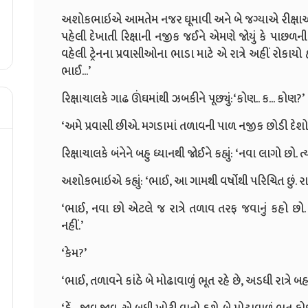
અશોકભાઇએ આમતેમ નજર ઘૂમાવી અને બે જગ્યાએ રીક્ષાઓ
પહેલી દેખાતી રિક્ષાની નજીક જઈને એમણે જોયું કે પાછળ
વહેલી ટ્રેનના પ્રવાસીઓના ભાડા માટે એ રાત્રે અહીં રોકાયો
ભાઈ...
’
રિક્ષાચાલકે ગાઢ ઊંઘમાંથી ઝબકીને પૂછ્યું:
‘
કોણ.. ક... કોણ
?
’
‘
અમે પ્રવાસી છીએ. મગડામાં તળાવની પાળ નજીક છોડી દેશો
રિક્ષાચાલકે બંનેને બહુ ધ્યાનથી જોઈને કહ્યું:
‘
નવા લાગો છો. ત્ય
અશોકભાઇએ કહ્યું:
‘
ભાઈ
,
આ ગામથી વર્ષોથી પરિચિત છું. રાત
‘
ભાઈ
,
નવા છો એટલે જ રાત્રે તળાવ તરફ જવાનું કહો 
નહીં.
’
‘
કેમ
?’
‘
ભાઈ
,
તળાવને કાંઠે બે મોઢાવાળું ભૂત રહે છે
,
અડધી રાત્રે બહા