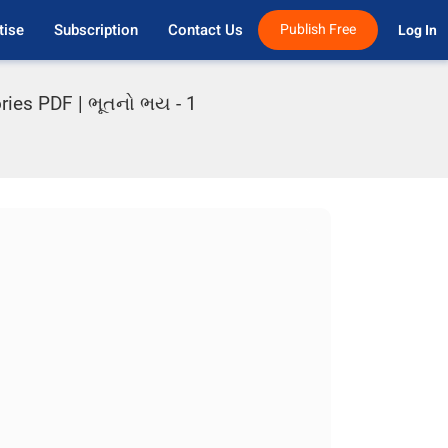
tise
Subscription
Contact Us
Publish Free
Log In 
ries PDF | ભૂતનો ભય - 1