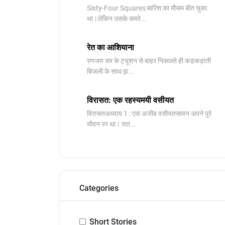
Sixty-Four Squares:बारिश का मौसम बीत चुका
था।लेकिन उसके कमरे...
रेत का आशियाना
रणजय सर के ट्यूशन से बाहर निकलते ही कड़कड़ाती
बिजली के साथ झ...
विरासत: एक रहस्यमयी वसीयत
विरासतअध्याय 1 : एक अजीब वसीयतसावन अपने पूरे
यौवन पर था। रात...
Categories
Short Stories