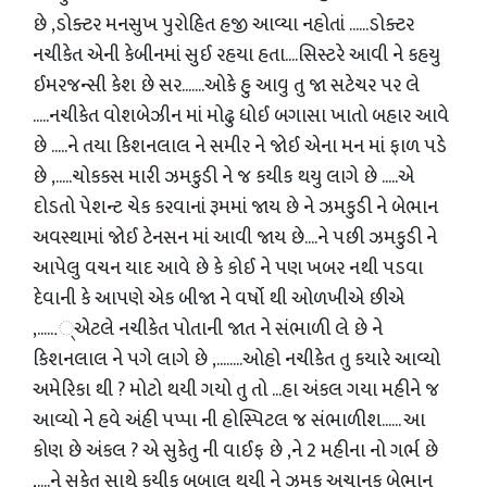
છે ,ડોક્ટર મનસુખ પુરોહિત હજી આવ્યા નહોતાં ......ડોક્ટર
નચીકેત એની કેબીનમાં સુઈ રહયા હતા....સિસ્ટરે આવી ને કહયુ
ઈમરજન્સી કેશ છે સર.......ઓકે હુ આવુ તુ જા સટેચર પર લે
.....નચીકેત વોશબેઝીન માં મોઢુ ધોઈ બગાસા ખાતો બહાર આવે
છે .....ને તયા કિશનલાલ ને સમીર ને જોઈ એના મન માં ફાળ પડે
છે ,.....ચોકકસ મારી ઝમકુડી ને જ કયીક થયુ લાગે છે .....એ
દોડતો પેશન્ટ ચેક કરવાનાં રૂમમાં જાય છે ને ઝમકુડી ને બેભાન
અવસ્થામાં જોઈ ટેનસન માં આવી જાય છે....ને પછી ઝમકુડી ને
આપેલુ વચન યાદ આવે છે કે કોઈ ને પણ ખબર નથી પડવા
દેવાની કે આપણે એક બીજા ને વર્ષો થી ઓળખીએ છીએ
,......્એટલે નચીકેત પોતાની જાત ને સંભાળી લે છે ને
કિશનલાલ ને પગે લાગે છે ,........ઓહો નચીકેત તુ કયારે આવ્યો
અમેરિકા થી ? મોટો થયી ગયો તુ તો ...હા અંકલ ગયા મહીને જ
આવ્યો ને હવે અંહી પપ્પા ની હોસ્પિટલ જ સંભાળીશ...... આ
કોણ છે અંકલ ? એ સુકેતુ ની વાઈફ છે ,ને 2 મહીના નો ગર્ભ છે
,....ને સુકેતુ સાથે કયીક બબાલ થયી ને ઝમકુ અચાનક બેભાન