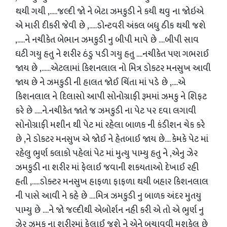
થયી ગયી ,.....જલ્દી જો ને બેટા ઝમકુડી ને કયી થવુ ના જોઇએ
એ મારી દીકરી જેવી છે ,.....ડોન્ટવરી અંકલ બધુ ઠીક થયી જશે
,.....ને નચીકેત બેભાન ઝમકુડી નુ બીપી માપે છે ....બીપી સાવ
ઘટી ગયુ હતુ ને શરીર ઠંડુ પડી ગયુ હતુ ....નચીકેત પણ ગભરાઈ
જાય છે ,......એટલામાં કિશનલાલ નો મિત્ર ડોકટર મનસુખ આવી
જાય છે ને ઝમકુડી ની હાલત જોઈ ચિંતા માં પડે છે ,....એ
કિશનલાલ ને દિલાસો આપી સોનોગ્રાફી રૂમમાં ઝમકુ ને શિફટ
કરે છે .....ને.નચીકેત જાતે જ ઝમકુડી ના પેટ પર દવા લગાવી
સોનોગ્રાફી મશીન થી પેટ માં રહેલા બાળક ની કંડીશન ચેક કરે
છે ,ને ડોકટર મનસુખ એ જોઈ ને હેતબાઈ જાય છે.... કેમકે પેટ માં
રહેલુ ભુર્ણ કલાકો પહેલાં પેટ માં મુત્યુ પામ્યુ હતુ ને ,એનુ ઝેર
ઝમકુડી ના શરીર માં ફેલાઈ જવાની શકયતાઓ દેખાઈ રહી
હતી ,.....ડોક્ટર મનસુખ હાફળા ફાફળા થયી બહાર કિશનલાલ
ની પાસે આવી ને કહે છે ....મિત્ર ઝમકુડી નુ બાળક અંદર મુતયુ
પામ્યુ છે ....ને જો જલ્દીથી એબોર્શન નહી કરી એ તો એ ભુર્ણ નુ
ઝેર ઝમકુ ના શરીરમાં ફેલાઈ જશે ને એને બચાવવી મુશકેલ છે