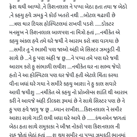
ફ્રેશ થયી આવ્યો ,ને કિશનલાલ ને પપ્પા બેઠા હતા તયા જ બેઠો
,ને કહયુ હવે ઝમકુ ને કોઈ ખતરો નથી ....બોટલ ચઢાવી છે
.....ત્રણ ચાર દિવસ હોસ્પિટલમાં રાખવી પડશે .......ડોકટર
મનસુખ ને કિશનલાલ બાળપણ ના મિત્રો હતાં ,....નચીકેત એ
કહયુ અંકલ હવે તમે ઘરે જયી ને આરામ કરો ત્રણ વાગયા છે
.....સમીર તુ ને ભાભી પણ જાઓ અંહી બે સિસ્ટર ઝમકુડી ની
સાથે છે ....ને હુ પણ અંહી જ છૂ......ને પપ્પા તમે પણ ઘરે જયી
આરામ કરો હુ સંભાળી લયીશ .....નચીકેત ઘર ના સભ્ય જેવો
હતો ને આ હોસ્પિટલ પણ ઘર જેવી હતી એટલે ચિંતા કરયા
વીના બધાં ઘરે ગયા ને સમીરે કહયુ આશા ને હુ કાલ સવારે
આવી જયીશુ .....નચીકેત એ કહયુ નો પ્રોબ્લેમ્સ શાંતિ થી આરામ
કરી ને આવજે અંહી ડીલ્કશ રૂમમાં છે ને સાથે સિસ્ટર પણ છે ને
હુ પણ હવે જાગુ જ છૂ ....ધ્યાન રાખીશ.....કિશનલાલ ને સમીર
આશા સાથે ગાડી લયી બધા ઘરે આવે છે .........કંચનબેન જાગતાં
બેઠા હતા સાથે રામુકાકા ને બીજા નોકરો પણ કિશનલાલ ની
રાહ જોતાં બેઠાં હતાં ...... શુ થયુ સમીર ના પપ્પા ઝમકુડી ભાનમાં