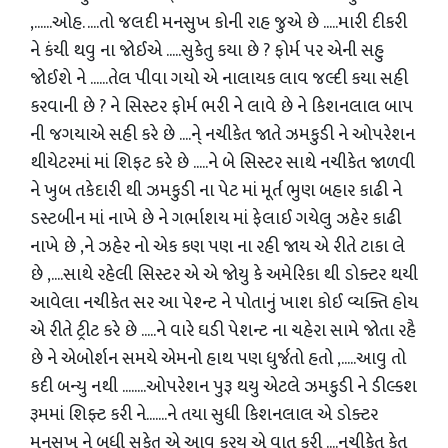
,......ઓહ. ....તો જલદી મનસુખ કોની રાહ જુએ છે .....મારી દીકરી
ને કંયી થવુ ના જોઈએ .....સુકેતુ કયા છે ? ફોર્મ પર એની સહુ
જોઈશે ને ......તેલ પીવા ગયો એ નાલાયક લાવ જલ્દી કયા સહી
કરવાની છે ? ને સિસ્ટર ફોર્મ ભરી ને લાવે છે ને કિશનલાલ બાપ
ની જગયાએ સહી કરે છે ....ને્ નચીકેત જાતે ઝમકુડી ને ઓપરેશન
થીયેટરમાં માં શિફટ કરે છે .....ને બે સિસ્ટર સાથે નચીકેત જાળવી
ને ખુબ તકેદારી થી ઝમકુડી ના પેટ માં મૂર્ત ભુણ બહાર કાઢી ને
ડસ્ટબીન માં નાખે છે ને ગર્ભાશય માં ફેલાઈ ગયેલુ ઝહેર કાઢી
નાખે છે ,ને ઝહેર નો એક કણ પણ ના રહી જાય એ રીતે ટાકા લે
છે ,....સાથે રહેલી સિસ્ટર એ એ જોયુ કે અમેરિકા થી ડોક્ટર થયી
આવેલા નચીકેત સર આ પેશ્ન્ટ ને પોતાનું ખાશ કોઈ વ્યક્તિ હોય
એ રીતે ટ્રીટ કરે છે .....ને વારે ઘડી પેશન્ટ ના ચહેરા સામે જોતા રહૈ
છે ને એબોર્શન સમયે એમનો હાથ પણ ધુર્જતો હતો ,.....આવુ તો
કદી બન્યુ નથી ........ઓપરેશન પુરૂ થયુ એટલે ઝમકુડી ને ડીલ્કશ
રૂમમાં શિફ્ટ કરી ને.......ને તયા સુધી કિશનલાલ એ ડોક્ટર
મનસુખ ને બધી સુકેતુ એ આવુ કરયુ એ વાત કરી ....નચીકેત કેત