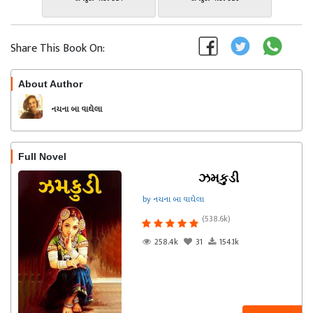
Share This Book On:
About Author
Follow
નયના બા વાઘેલા
Full Novel
ઝમકુડી
by નયના બા વાઘેલા
(538.6k)
258.4k
31
154.1k