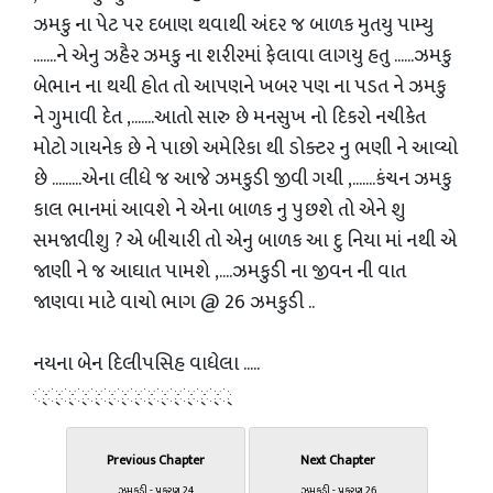
ઝમકુ ના પેટ પર દબાણ થવાથી અંદર જ બાળક મુતયુ પામ્યુ
.......ને એનુ ઝહૈર ઝમકુ ના શરીરમાં ફેલાવા લાગયુ હતુ ......ઝમકુ
બેભાન ના થયી હોત તો આપણને ખબર પણ ના પડત ને ઝમકુ
ને ગુમાવી દેત ,.......આતો સારુ છે મનસુખ નો દિકરો નચીકેત
મોટો ગાયનેક છે ને પાછો અમેરિકા થી ડોક્ટર નુ ભણી ને આવ્યો
છે .........એના લીધે જ આજે ઝમકુડી જીવી ગયી ,.......કંચન ઝમકુ
કાલ ભાનમાં આવશે ને એના બાળક નુ પુછશે તો એને શુ
સમજાવીશુ ? એ બીચારી તો એનુ બાળક આ દુ નિયા માં નથી એ
જાણી ને જ આઘાત પામશે ,....ઝમકુડી ના જીવન ની વાત
જાણવા માટે વાચો ભાગ @ 26 ઝમકુડી ..
નયના બેન દિલીપસિહ વાધેલા .....
્્્્્્્્્્્્્્્
Previous Chapter
Next Chapter
ઝમકુડી - પ્રકરણ 24
ઝમકુડી - પ્રકરણ 26