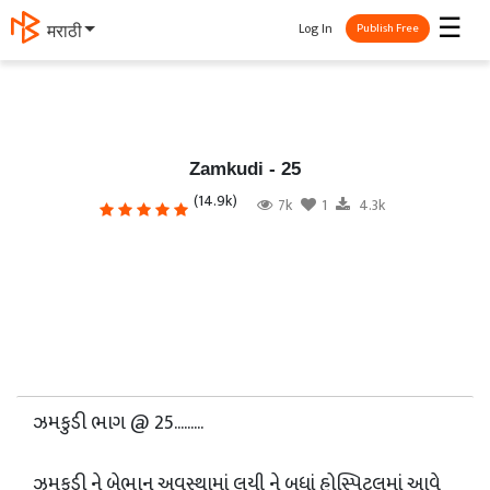
☰
Log In
தமிழ்
Publish Free
Zamkudi - 25
(14.9k)
7k
1
4.3k
ઝમકુડી ભાગ @ 25.........
ઝમકુડી ને બેભાન અવસ્થામાં લયી ને બધાં હોસ્પિટલમાં આવે