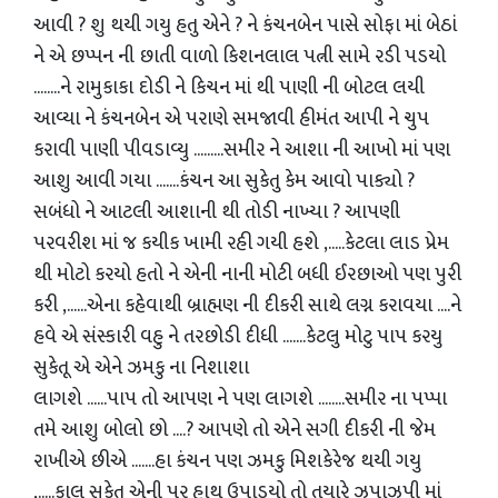
આવી ? શુ થયી ગયુ હતુ એને ? ને કંચનબેન પાસે સોફા માં બેઠાં
ને એ છપ્પન ની છાતી વાળો કિશનલાલ પત્ની સામે રડી પડયો
........ને રામુકાકા દોડી ને કિચન માં થી પાણી ની બોટલ લયી
આવ્યા ને કંચનબેન એ પરાણે સમજાવી હીમંત આપી ને ચુપ
કરાવી પાણી પીવડાવ્યુ .........સમીર ને આશા ની આખો માં પણ
આશુ આવી ગયા .......કંચન આ સુકેતુ કેમ આવો પાક્યો ?
સબંધો ને આટલી આશાની થી તોડી નાખ્યા ? આપણી
પરવરીશ માં જ કયીક ખામી રહી ગયી હશે ,.....કેટલા લાડ પ્રેમ
થી મોટો કરયો હતો ને એની નાની મોટી બધી ઈરછાઓ પણ પુરી
કરી ,......એના કહેવાથી બ્રાહ્મણ ની દીકરી સાથે લગ્ન કરાવયા ....ને
હવે એ સંસ્કારી વહુ ને તરછોડી દીધી .......કેટલુ મોટુ પાપ કરયુ
સુકેતૂ એ એને ઝમકુ ના નિશાશા
લાગશે ......પાપ તો આપણ ને પણ લાગશે ........સમીર ના પપ્પા
તમે આશુ બોલો છો ....? આપણે તો એને સગી દીકરી ની જેમ
રાખીએ છીએ .......હા કંચન પણ ઝમકુ મિશકેરેજ થયી ગયુ
,.....કાલ સુકેતુ એની પર હાથ ઉપાડયો તો તયારે ઝપાઝપી માં