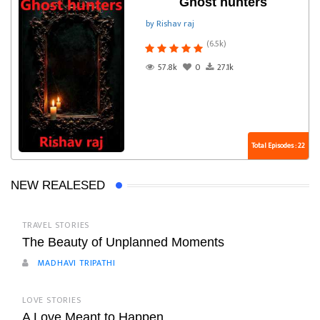
Ghost hunters
by Rishav raj
(6.5k)
57.8k
0
27.1k
Total Episodes : 22
NEW REALESED
TRAVEL STORIES
The Beauty of Unplanned Moments
MADHAVI TRIPATHI
LOVE STORIES
A Love Meant to Happen