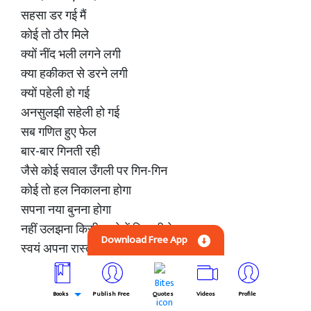
सहसा डर गई मैं
कोई तो ठौर मिले
क्यों नींद भली लगने लगी
क्या हकीकत से डरने लगी
क्यों पहेली हो गई
अनसुलझी सहेली हो गई
सब गणित हुए फेल
बार-बार गिनती रही
जैसे कोई सवाल उँगली पर गिन-गिन
कोई तो हल निकालना होगा
सपना नया बुनना होगा
नहीं उलझना किसी फन्दे में जिन्दगी के
Download Free App
स्वयं अपना रास्ता चुनना होगा
पथरीली राहें, कठिन डगर हैं
संकल्प मेरा भी मजबूत मगर है
Books
Publish Free
Quotes
Videos
Profile
जागी सहसा नींद से