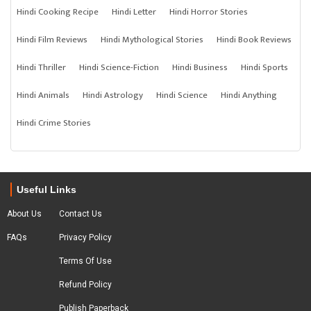
Hindi Cooking Recipe
Hindi Letter
Hindi Horror Stories
Hindi Film Reviews
Hindi Mythological Stories
Hindi Book Reviews
Hindi Thriller
Hindi Science-Fiction
Hindi Business
Hindi Sports
Hindi Animals
Hindi Astrology
Hindi Science
Hindi Anything
Hindi Crime Stories
Useful Links
About Us
Contact Us
FAQs
Privacy Policy
Terms Of Use
Refund Policy
Publish Paperback