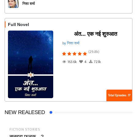
निशा शर्मा
Full Novel
अंत... एक नई शुरुआत
by निशा शर्मा
(29.8k)
163.6k
4
72.1k
Total Episodes : 17
NEW REALESED
FICTION STORIES
सुनहरा फलक - 2