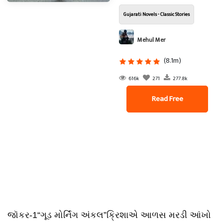
Gujarati Novels - Classic Stories
Mehul Mer
(8.1m)
616k
271
277.8k
Read Free
જૉકર-1“ગૂડ મોર્નિંગ અંકલ”ક્રિશાએ આળસ મરડી આંખો