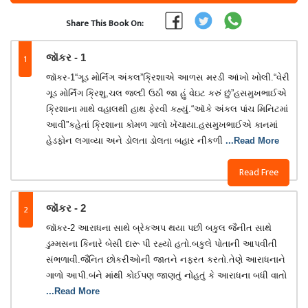
Share This Book On:
1
જૉકર - 1
જૉકર-1“ગૂડ મોર્નિંગ અંકલ”ક્રિશાએ આળસ મરડી આંખો ખોલી.“વેરી
ગૂડ મોર્નિંગ ક્રિશુ,ચલ જલ્દી ઉઠી જા હું વેઇટ કરું છું”હસમુખભાઈએ
ક્રિશાના માથે વહાલથી હાથ ફેરવી કહ્યું.“ઑકે અંકલ પાંચ મિનિટમાં
આવી”કહેતાં ક્રિશાના કોમળ ગાલો ખેંચાયા.હસમુખભાઈએ કાનમાં
હેડફોન લગાવ્યા અને ડોલતા ડોલતા બહાર નીકળી
...Read More
Read Free
2
જૉકર - 2
જૉકર-2 આરાધના સાથે બ્રેકઅપ થયા પછી બકુલ જૈનીત સાથે
ડુમ્મસના કિનારે બેસી દારૂ પી રહ્યો હતો.બકુલે પોતાની આપવીતી
સંભળાવી.જૈનિત છોકરીઓની જાતને નફરત કરતો.તેણે આરાધનાને
ગાળો આપી.બંને માંથી કોઈપણ જાણતું નોહતું કે આરાધના બધી વાતો
...Read More