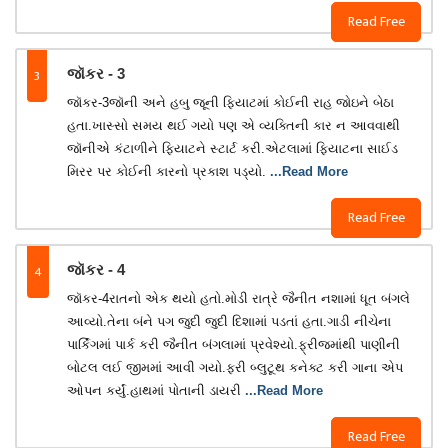
Read Free
3
જૉકર - 3
જૉકર-3જૉની અને હબુ જૂની ફિયાટમાં કોઈની રાહ જોઇને બેઠા
હતા.ખાસ્સો સમય થઈ ગયો પણ એ વ્યક્તિની કાર ન આવવાથી
જૉનીએ કંટાળીને ફિયાટને સ્ટાર્ટ કરી.એટલામાં ફિયાટના સાઈડ
મિરર પર કોઈની કારનો પ્રકાશ પડ્યો.
...Read More
Read Free
4
જૉકર - 4
જૉકર-4રાતનો એક થયો હતો.મોડી રાત્રે જૈનીત નશામાં ધૂત બંગલે
આવ્યો.તેના બંને પગ જુદી જુદી દિશામાં પડતાં હતા.ગાડી નીચેના
પાર્કિંગમાં પાર્ક કરી જૈનીત બંગલામાં પ્રવેશ્યો.ફ્રીજમાંથી પાણીની
બોટલ લઈ જીમમાં આવી ગયો.ફરી બ્લુટૂથ કનેક્ટ કરી ગાના એપ
ઓપન કર્યું.હાથમાં પોતાની ડાયરી
...Read More
Read Free