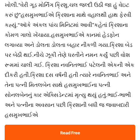
ખોલી.“વેરી ગૂડ મોર્નિંગ ક્રિશુ,ચલ જલ્દી ઉઠી જા હું વેઇટ
કરું છું”હસમુખભાઈએ ક્રિશાના માથે વહાલથી હાથ ફેરવી
કહ્યું.“ઑકે અંકલ પાંચ મિનિટમાં આવી”કહેતાં ક્રિશાના
કોમળ ગાલો ખેંચાયા.હસમુખભાઈએ કાનમાં હેડફોન
લગાવ્યા અને ડોલતા ડોલતા બહાર નીકળી ગયા.ક્રિશા બેડ
પર બેઠી થઈ.નીચે ઝૂકી તેણે ધરતીને નમન કર્યું પછી વોશ
રૂમમાં ચાલી ગઈ. ક્રિશા નવનિતભાઈ પટેલની એકની એક
દીકરી હતી.ક્રિશા દસ વર્ષની હતી ત્યારે નવનિતભાઈ અને
તેના પત્ની મિતલબેન સાથે હસમુખભાઈના પત્ની
સોનલબેનનું કાર એક્સિડેન્ટમાં મૃત્યુ થયું હતું.ભાઈ-ભાભી
અને પત્નીના અવસાન પછી ક્રિશાની બધી જ જવાબદારી
હસમુખભાઈએ
Read Free