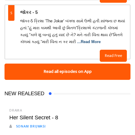
5
જૉકર - 5
જૉકર-5 ક્રિશા ‘The Jokar’ બંગલા સામે ઉભી હતી.સાંજના છ થયાં
હતાં.“હું મારા કામથી આવી છું મિતલ”ક્રિશાએ કંટાળાની કૉલમાં
કહ્યું.“કાલે શું બન્યું હતું યાદ છે ને? મને તારી ચિંતા થાય છે”મિતલે
કૉલમાં કહ્યું.“મારી ચિંતા ન કર મારી
...Read More
Read Free
Read all episodes on App
NEW REALESED
DRAMA
Her Silent Secret - 8
SONAM BRIJWASI