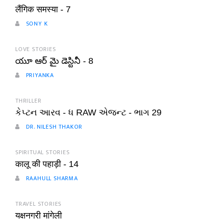
लैंगिक समस्या - 7
SONY K
LOVE STORIES
యూ ఆర్ మై డెస్టినీ - 8
PRIYANKA
THRILLER
કેપ્ટન આરવ - ધ RAW એજન્ટ - ભાગ 29
DR. NILESH THAKOR
SPIRITUAL STORIES
कालू की पहाड़ी - 14
RAAHULL SHARMA
TRAVEL STORIES
यक्षनगरी मांगेली